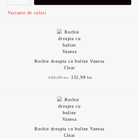
Variante de culori
Rochie dreapta cu buline Vanesa
Clear
Prețul
Prețul
132,99
189,99
lei
lei
inițial
curent
a
este:
fost:
132,99 lei.
189,99 lei.
Rochie dreapta cu buline Vanesa
Clear