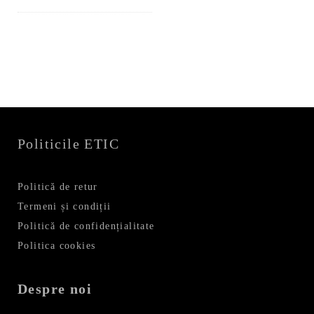
inițial
curent
a
este:
fost:
111,99 lei.
159,99 lei.
Politicile ETIC
Politică de retur
Termeni și condiții
Politică de confidențialitate
Politica cookies
Despre noi