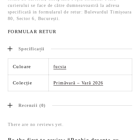
curierului se face de către dumneavoastră la adresa
specificată in formularul de retur: Bulevardul Timișoara
80, Sector 6, București.
FORMULAR RETUR
Specificații
Culoare
fucsia
Colecție
Primăvară – Vară 2026
Recenzii (0)
There are no reviews yet.
Be the first to review “Rochie dreapta cu