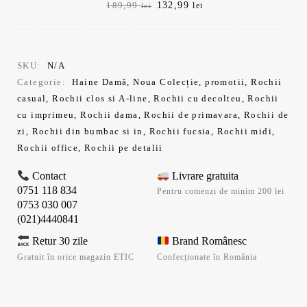
Prețul
Prețul
132,99
189,99
lei
lei
inițial
curent
a
este:
fost:
132,99 lei.
189,99 lei.
SKU:
N/A
Categorie:
Haine Damă
,
Noua Colecție
,
promotii
,
Rochii
casual
,
Rochii clos si A-line
,
Rochii cu decolteu
,
Rochii
cu imprimeu
,
Rochii dama
,
Rochii de primavara
,
Rochii de
zi
,
Rochii din bumbac si in
,
Rochii fucsia
,
Rochii midi
,
Rochii office
,
Rochii pe detalii
Contact
Livrare gratuita
0751 118 834
Pentru comenzi de minim 200 lei
0753 030 007
(021)4440841
Retur 30 zile
Brand Românesc
Gratuit în orice magazin ETIC
Confecționate în România