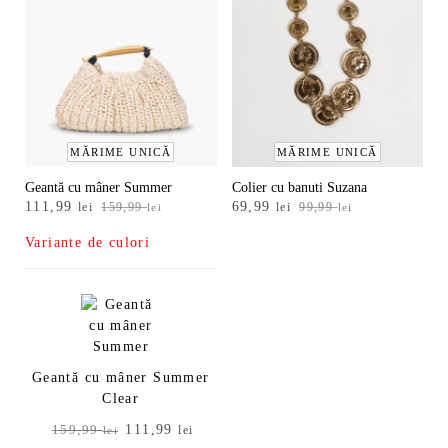
MĂRIME UNICĂ
MĂRIME UNICĂ
Geantă cu mâner Summer
Colier cu banuti Suzana
Prețul
Prețul
Prețul
Prețul
111,99
69,99
lei
159,99
lei
99,99
lei
lei
inițial
curent
inițial
curent
Variante de culori
a
este:
a
este:
fost:
111,99 lei.
fost:
69,99 lei.
159,99 lei.
99,99 lei.
Geantă cu mâner Summer
Clear
Prețul
Prețul
111,99
159,99
lei
lei