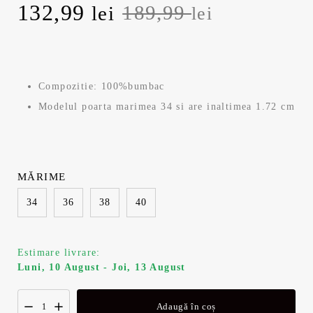
Prețul
Prețul
132,99
189,99
lei
lei
inițial
curent
a
este:
Compozitie: 100%bumbac
fost:
132,99 lei.
Modelul poarta marimea 34 si are inaltimea 1.72 cm
189,99 lei.
MĂRIME
34
36
38
40
Estimare livrare:
Luni, 10 August - Joi, 13 August
Adaugă în coș