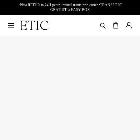
•Plata RETUR in 24H pentru returul trimis prin curier •TRANSPORT
GRATUIT la EASY BOX