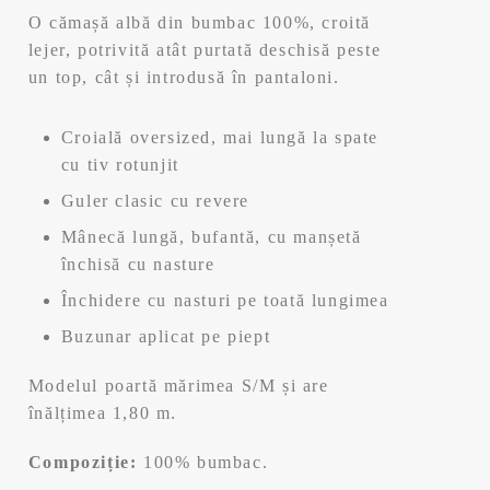
a
este:
O cămașă albă din bumbac 100%, croită
fost:
71,99 lei.
lejer, potrivită atât purtată deschisă peste
un top, cât și introdusă în pantaloni.
119,99 lei.
Croială oversized, mai lungă la spate
cu tiv rotunjit
Guler clasic cu revere
Mânecă lungă, bufantă, cu manșetă
închisă cu nasture
Închidere cu nasturi pe toată lungimea
Buzunar aplicat pe piept
Modelul poartă mărimea S/M și are
înălțimea 1,80 m.
Compoziție:
100% bumbac.