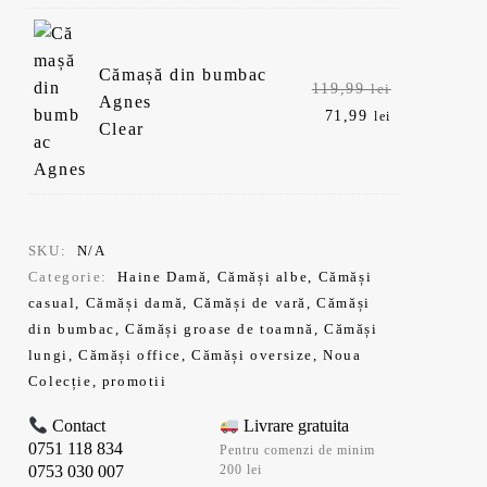
fost:
este:
119,99 lei.
71,99 lei.
Cămașă din bumbac
Prețul
119,99
lei
Agnes
inițial
Prețul
71,99
lei
Clear
a
curent
fost:
este:
119,99 lei.
71,99 lei.
SKU:
N/A
Categorie:
Haine Damă
,
Cămăși albe
,
Cămăși
casual
,
Cămăși damă
,
Cămăși de vară
,
Cămăși
din bumbac
,
Cămăși groase de toamnă
,
Cămăși
lungi
,
Cămăși office
,
Cămăși oversize
,
Noua
Colecție
,
promotii
Contact
Livrare gratuita
0751 118 834
Pentru comenzi de minim
0753 030 007
200 lei