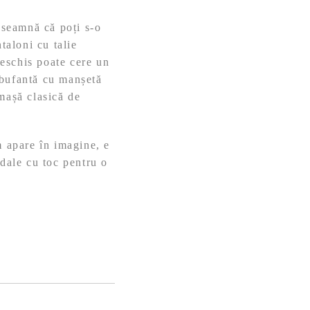
înseamnă că poți s-o
taloni cu talie
deschis poate cere un
 bufantă cu manșetă
mașă clasică de
m apare în imagine, e
ndale cu toc pentru o