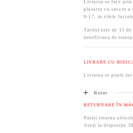
Livrarea se face prin
plasarea cu succes a 
9-17, in zilele lucra
Tariful este de 15 de
beneficiaza de transp
LIVRARE CU RIDIC
Livrarea se poate fac
Retur
RETURNARE ÎN MA
Puteți returna artic
Aveți la dispoziție 30