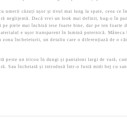
cu umerii căzuți ușor și tivul mai lung la spate, ceea ce 
pară neglijentă. Dacă vrei un look mai definit, bag-o în pan
ci pe piele mai închisă iese foarte bine, dar pe ten foarte 
materialul e ușor transparent în lumină puternică. Mâneca
 zona încheieturii, un detaliu care o diferențiază de o că
ă peste un tricou în dungi și pantaloni largi de vară, cu
ră. Sau încheiată și introdusă într-o fustă midi bej cu sa