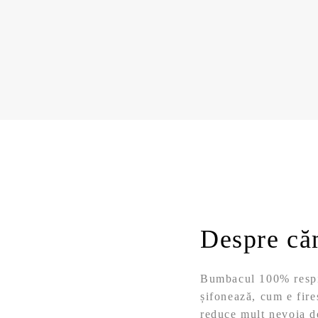
Despre că
Bumbacul 100% respir
șifonează, cum e fire
reduce mult nevoia de