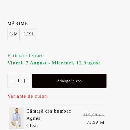
MĂRIME
S/M
L/XL
Estimare livrare:
Vineri, 7 August - Miercuri, 12 August
Adaugă în coș
Variante de culori
Cămașă din bumbac
Prețul
119,99
lei
Agnes
inițial
Prețul
71,99
lei
Clear
a
curent