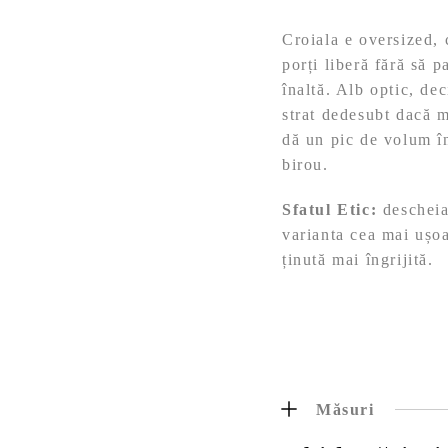
Croiala e oversized, 
porți liberă fără să 
înaltă. Alb optic, de
strat dedesubt dacă 
dă un pic de volum în
birou.
Sfatul Etic:
descheiat
varianta cea mai ușoa
ținută mai îngrijită.
Măsuri