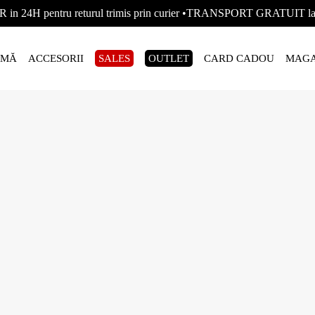
R in 24H pentru returul trimis prin curier •TRANSPORT GRATUIT
AMĂ
ACCESORII
SALES
OUTLET
CARD CADOU
MAGA