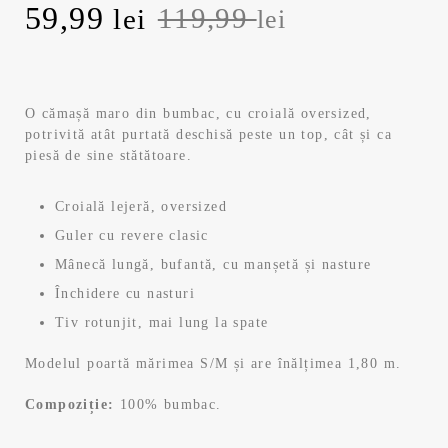
P
59,99
P
119,99
lei
lei
r
r
e
e
O cămașă maro din bumbac, cu croială oversized,
potrivită atât purtată deschisă peste un top, cât și ca
ț
ț
piesă de sine stătătoare.
u
u
Croială lejeră, oversized
l
l
Guler cu revere clasic
Mânecă lungă, bufantă, cu manșetă și nasture
i
c
Închidere cu nasturi
n
u
Tiv rotunjit, mai lung la spate
i
r
Modelul poartă mărimea S/M și are înălțimea 1,80 m.
ț
e
Compoziție:
100% bumbac.