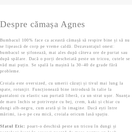
,
o
e
9
l
s
:
9
e
t
5
i
Despre cămașa Agnes
:
9
l
.
1
,
e
1
9
i
Bumbacul 100% face ca această cămașă să respire bine și să nu
9
9
.
se lipească de corp pe vreme caldă. Dezavantajul onest:
,
bumbacul se șifonează, mai ales după câteva ore de purtat sau
9
l
după spălare. Dacă o porți descheiată peste un tricou, cutele se
9
e
văd mai puțin. Se spală la mașină la 30–40 de grade fără
i
probleme.
l
.
e
Croiala este oversized, cu umerii căzuți și tivul mai lung la
i
spate, rotunjit. Funcționează bine introdusă în talie la
.
pantaloni cu elastic sau purtată liberă, ca un strat ușor. Nuanța
de maro închis se potrivește cu bej, crem, kaki și chiar cu
dungi alb-negru, cum arată și în imagine. Dacă ești între
mărimi, ia-o pe cea mică, croiala oricum lasă spațiu.
Sfatul Etic:
poart-o deschisă peste un tricou în dungi și