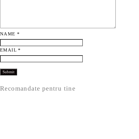
NAME
*
EMAIL
*
Recomandate pentru tine
Politicile ETIC
Politică de retur
Termeni și condiții