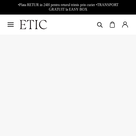
•Plata RETUR in 24H pentru returul trimis prin curier •TRANSPORT
GRATUIT la EASY BOX