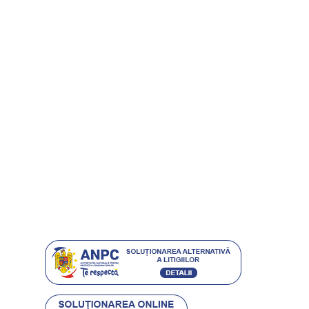
Politică de confidențialitate
Politica cookies
Despre noi
Carduri cadou
Întrebări frecvente
Magazine
Grijă pentru mediu
Istoria ETIC
Protecția consumatorilor