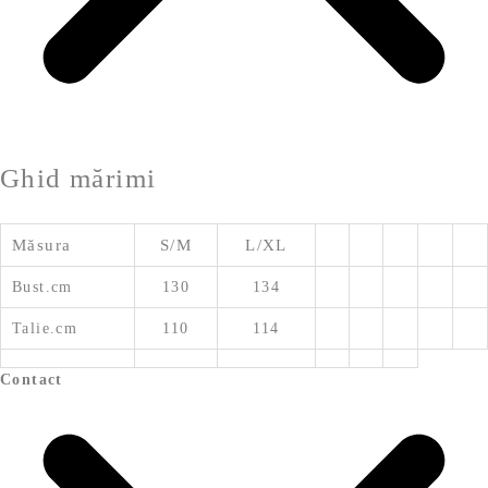
Ghid mărimi
Măsura
S/M
L/XL
Bust.cm
130
134
Talie.cm
110
114
Contact