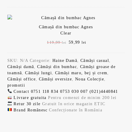
1
9
r
r
e
e
9
9
ț
ț
u
u
,
Cămașă din bumbac Agnes
l
l
Clear
i
c
9
l
n
u
P
59,99
P
119,99
lei
lei
i
r
r
r
9
e
ț
e
e
e
i
n
SKU:
N/A
Categorie:
Haine Damă
,
Cămăși casual
,
ț
ț
i
a
t
Cămăși damă
,
Cămăși din bumbac
,
Cămăși groase de
u
u
l
e
toamnă
,
Cămăși lungi
,
Cămăși maro, bej și crem
,
l
l
l
.
a
s
Cămăși office
,
Cămăși oversize
,
Noua Colecție
,
i
c
f
t
promotii
n
u
e
o
e
Contact
0751 118 834
0753 030 007
(021)4440841
i
r
s
:
Livrare gratuita
Pentru comenzi de minim 200 lei
ț
e
i
t
5
Retur 30 zile
Gratuit în orice magazin ETIC
i
n
:
9
Brand Românesc
Confecționate în România
a
t
.
1
,
l
e
1
9
a
s
9
9
f
t