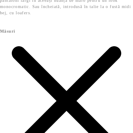
pantaloni largi în aceeași nuanță de maro pentru un look
monocromatic. Sau încheiată, introdusă în talie la o fustă midi
bej, cu loafers.
Măsuri