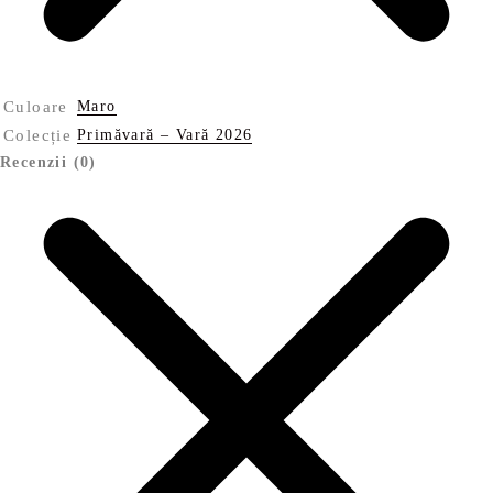
Culoare
Maro
Colecție
Primăvară – Vară 2026
Recenzii (0)