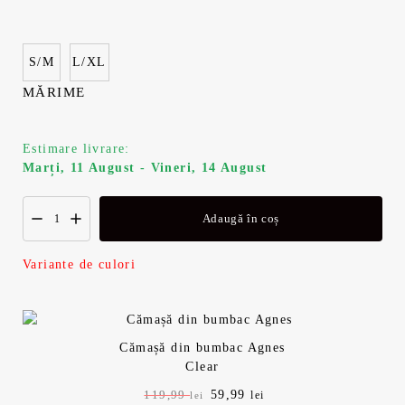
i
n
a
t
S/M
L/XL
l
e
MĂRIME
a
s
Estimare livrare:
f
t
Marți, 11 August - Vineri, 14 August
o
e
Adaugă în coș
s
:
Variante de culori
t
5
:
9
Cămașă din bumbac Agnes
1
,
Clear
P
59,99
P
119,99
lei
lei