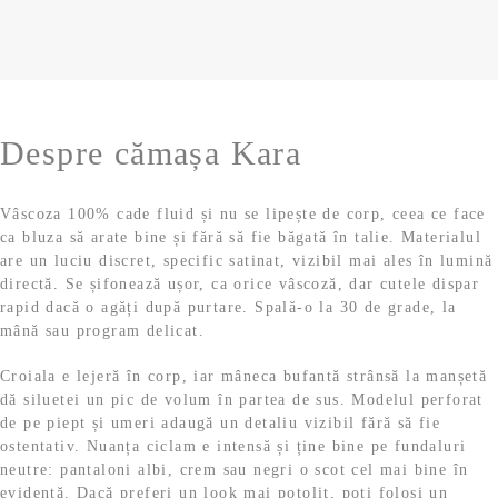
a
t
i
l
e
l
.
a
s
e
f
t
i
o
e
.
s
:
Despre cămașa Kara
t
8
:
9
1
,
Vâscoza 100% cade fluid și nu se lipește de corp, ceea ce face
4
9
ca bluza să arate bine și fără să fie băgată în talie. Materialul
9
9
are un luciu discret, specific satinat, vizibil mai ales în lumină
,
directă. Se șifonează ușor, ca orice vâscoză, dar cutele dispar
9
l
rapid dacă o agăți după purtare. Spală-o la 30 de grade, la
9
e
mână sau program delicat.
i
l
.
Croiala e lejeră în corp, iar mâneca bufantă strânsă la manșetă
e
dă siluetei un pic de volum în partea de sus. Modelul perforat
i
de pe piept și umeri adaugă un detaliu vizibil fără să fie
.
ostentativ. Nuanța ciclam e intensă și ține bine pe fundaluri
neutre: pantaloni albi, crem sau negri o scot cel mai bine în
evidență. Dacă preferi un look mai potolit, poți folosi un