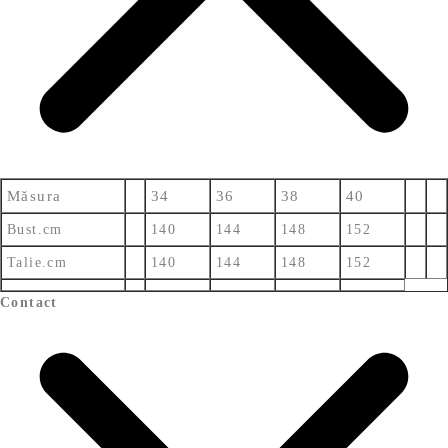
Măsura
34
36
38
40
Bust.cm
140
144
148
152
Talie.cm
140
144
148
152
Contact