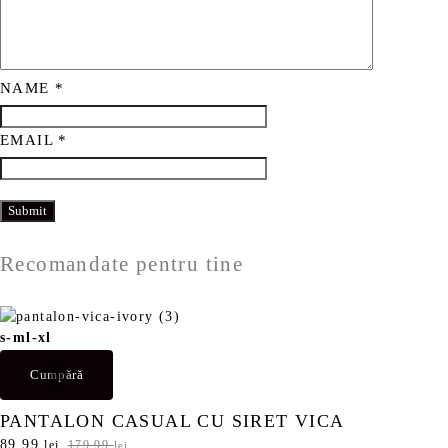
NAME
*
EMAIL
*
Recomandate pentru tine
s-m
l-xl
Cumpără
PANTALON CASUAL CU SIRET VICA
P
89,99
P
lei
179,99
lei