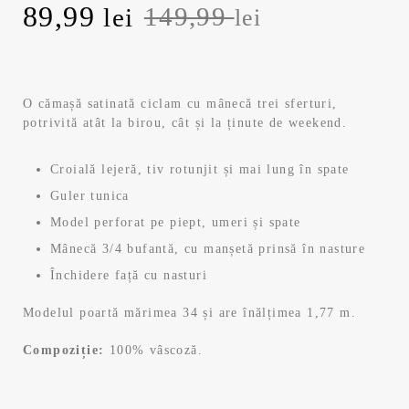
P
89,99
P
149,99
lei
lei
r
r
e
e
O cămașă satinată ciclam cu mânecă trei sferturi,
potrivită atât la birou, cât și la ținute de weekend.
ț
ț
u
u
Croială lejeră, tiv rotunjit și mai lung în spate
Guler tunica
l
l
Model perforat pe piept, umeri și spate
i
c
Mânecă 3/4 bufantă, cu manșetă prinsă în nasture
Închidere față cu nasturi
n
u
Modelul poartă mărimea 34 și are înălțimea 1,77 m.
i
r
Compoziție:
100% vâscoză.
ț
e