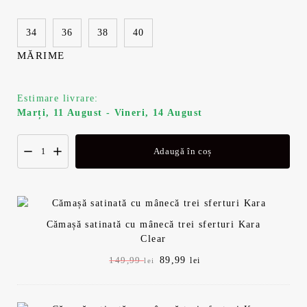
i
n
a
t
34
36
38
40
MĂRIME
l
e
a
s
Estimare livrare:
Marți, 11 August - Vineri, 14 August
f
t
o
e
Adaugă în coș
s
:
t
8
Cămașă satinată cu mânecă trei sferturi Kara
Clear
:
9
P
89,99
P
149,99
lei
lei
1
,
r
r
e
e
ț
ț