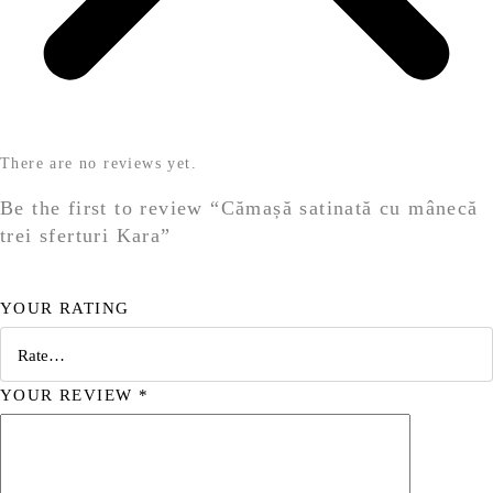
There are no reviews yet.
Be the first to review “Cămașă satinată cu mânecă
trei sferturi Kara”
YOUR RATING
YOUR REVIEW
*