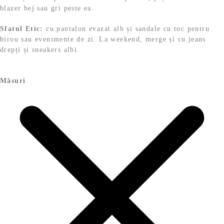
blazer bej sau gri peste ea.
Sfatul Etic:
cu pantalon evazat alb și sandale cu toc pentru
birou sau evenimente de zi. La weekend, merge și cu jeans
drepți și sneakers albi.
Măsuri