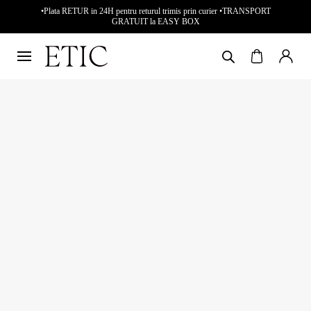
•Plata RETUR in 24H pentru returul trimis prin curier •TRANSPORT
GRATUIT la EASY BOX