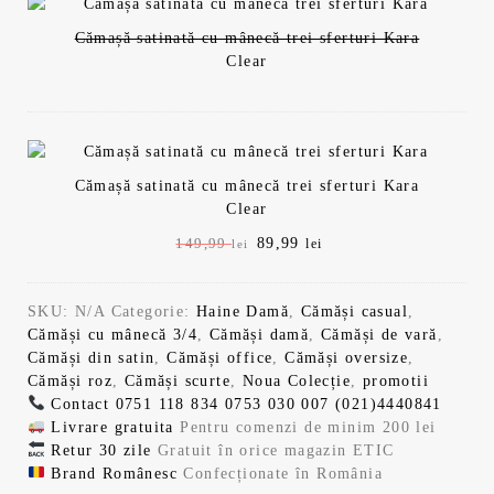
4
9
u
u
Cămașă satinată cu mânecă trei sferturi Kara
9
9
l
l
Clear
i
c
n
u
,
i
r
ț
e
9
l
i
n
a
t
9
e
Cămașă satinată cu mânecă trei sferturi Kara
l
e
Clear
a
s
i
P
89,99
P
149,99
lei
lei
f
t
r
r
o
e
l
.
e
e
s
:
SKU:
N/A
Categorie:
Haine Damă
,
Cămăși casual
,
ț
ț
t
8
e
Cămăși cu mânecă 3/4
,
Cămăși damă
,
Cămăși de vară
,
u
u
:
9
Cămăși din satin
,
Cămăși office
,
Cămăși oversize
,
l
l
1
,
i
Cămăși roz
,
Cămăși scurte
,
Noua Colecție
,
promotii
i
c
4
9
Contact
0751 118 834
0753 030 007
(021)4440841
n
u
9
9
.
Livrare gratuita
Pentru comenzi de minim 200 lei
i
r
,
Retur 30 zile
Gratuit în orice magazin ETIC
ț
e
9
l
Brand Românesc
Confecționate în România
i
n
9
e