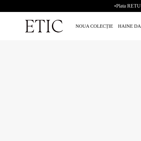
•Plata RETU
NOUA COLECȚIE
HAINE D