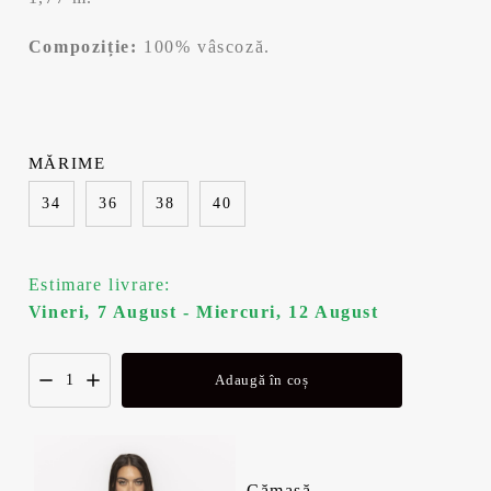
a
t
Compoziție:
100% vâscoză.
l
e
a
s
f
t
MĂRIME
o
e
34
36
38
40
s
:
Estimare livrare:
t
1
Vineri, 7 August - Miercuri, 12 August
:
0
Adaugă în coș
1
4
4
,
Cămașă