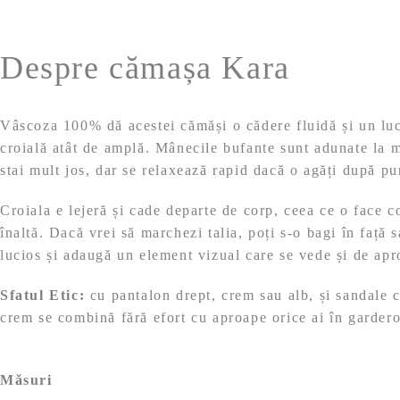
Despre cămașa Kara
Vâscoza 100% dă acestei cămăși o cădere fluidă și un luciu
croială atât de amplă. Mânecile bufante sunt adunate la m
stai mult jos, dar se relaxează rapid dacă o agăți după pu
Croiala e lejeră și cade departe de corp, ceea ce o face co
înaltă. Dacă vrei să marchezi talia, poți s-o bagi în față
lucios și adaugă un element vizual care se vede și de apr
Sfatul Etic:
cu pantalon drept, crem sau alb, și sandale c
crem se combină fără efort cu aproape orice ai în garder
Măsuri