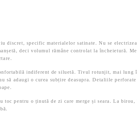
 discret, specific materialelor satinate. Nu se electrizea
anșetă, deci volumul rămâne controlat la încheietură. Mer
rtare.
nfortabilă indiferent de siluetă. Tivul rotunjit, mai lung î
 sau să adaugi o curea subțire deasupra. Detaliile perforat
oape.
u toc pentru o ținută de zi care merge și seara. La birou
obă.