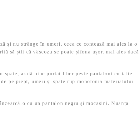
9
l
e
l
i
e
.
i
ză și nu strânge în umeri, ceea ce contează mai ales la o
.
ită să știi că vâscoza se poate șifona ușor, mai ales dacă
n spate, arată bine purtat liber peste pantaloni cu talie
e de pe piept, umeri și spate rup monotonia materialului
, încearcă-o cu un pantalon negru și mocasini. Nuanța