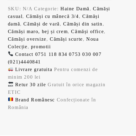
i
c
SKU:
N/A
Categorie:
Haine Damă
,
Cămăși
n
u
casual
,
Cămăși cu mânecă 3/4
,
Cămăși
i
r
damă
,
Cămăși de vară
,
Cămăși din satin
,
ț
e
Cămăși maro, bej și crem
,
Cămăși office
,
i
n
Cămăși oversize
,
Cămăși scurte
,
Noua
a
t
Colecție
,
promotii
l
e
Contact
0751 118 834
0753 030 007
a
s
(021)4440841
f
t
Livrare gratuita
Pentru comenzi de
o
e
minim 200 lei
s
:
Retur 30 zile
Gratuit în orice magazin
t
1
ETIC
:
0
Brand Românesc
Confecționate în
1
4
România
4
,
9
9
,
9
9