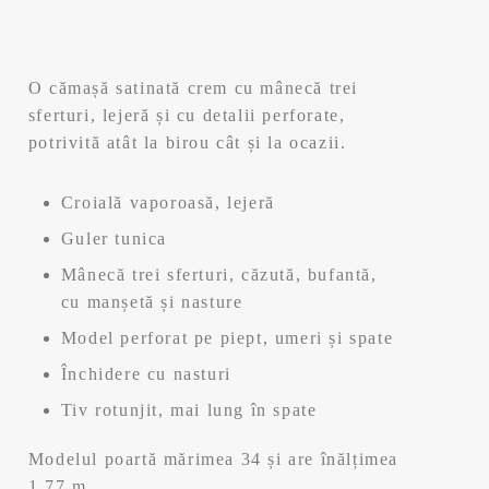
r
r
e
e
O cămașă satinată crem cu mânecă trei
ț
ț
sferturi, lejeră și cu detalii perforate,
potrivită atât la birou cât și la ocazii.
u
u
Croială vaporoasă, lejeră
l
l
Guler tunica
i
c
Mânecă trei sferturi, căzută, bufantă,
cu manșetă și nasture
n
u
Model perforat pe piept, umeri și spate
i
r
Închidere cu nasturi
ț
e
Tiv rotunjit, mai lung în spate
i
n
Modelul poartă mărimea 34 și are înălțimea
1,77 m.