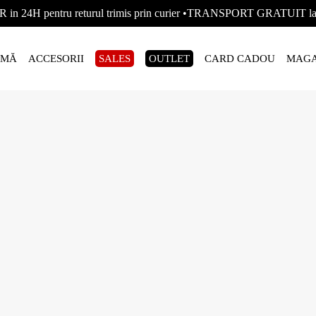
R in 24H pentru returul trimis prin curier •TRANSPORT GRATUIT
AMĂ
ACCESORII
SALES
OUTLET
CARD CADOU
MAGA