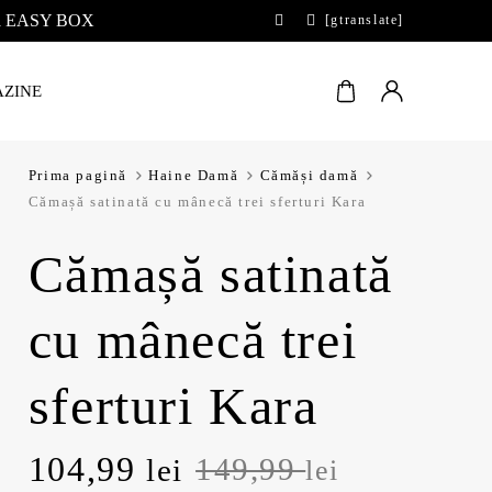
 la EASY BOX
[gtranslate]
ZINE
Prima pagină
Haine Damă
Cămăși damă
Cămașă satinată cu mânecă trei sferturi Kara
Cămașă satinată
cu mânecă trei
sferturi Kara
P
104,99
P
149,99
lei
lei