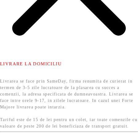
LIVRARE LA DOMICILIU
Livrarea se face prin SameDay, firma renumita de curierat in
termen de 3-5 zile lucratoare de la plasarea cu succes a
comenzii, la adresa specificata de dumneavoastra. Livrarea se
face intre orele 9-17, in zilele lucratoare. In cazul unei Forte
Majore livrarea poate intarzia.
Tariful este de 15 de lei pentru un colet, iar toate comenzile cu
valoare de peste 200 de lei beneficiaza de transport gratuit.