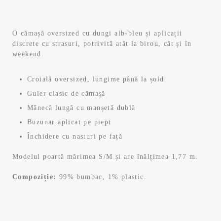
r
r
e
e
O cămașă oversized cu dungi alb-bleu și aplicații
discrete cu strasuri, potrivită atât la birou, cât și în
ț
ț
weekend.
u
u
Croială oversized, lungime până la șold
l
l
Guler clasic de cămașă
Mânecă lungă cu manșetă dublă
i
c
Buzunar aplicat pe piept
n
u
Închidere cu nasturi pe față
i
r
Modelul poartă mărimea S/M și are înălțimea 1,77 m.
ț
e
Compoziție:
99% bumbac, 1% plastic.
i
n