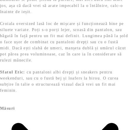
jos, așa că dacă vrei să arate impecabil la o întâlnire, calc-o
i
înainte de ieșit.
l
.
e
Croiala oversized lasă loc de mișcare și funcționează bine pe
i
siluete variate. Poți s-o porți lejer, scoasă din pantalon, sau
.
băgată în față pentru un fit mai definit. Lungimea până la șold
o face ușor de combinat cu pantaloni drepți sau cu o fustă
midi. Dacă ești slabă de umeri, manșeta dublă și umărul căzut
pot părea prea voluminoase, caz în care ia în considerare să
rulezi mânecile.
Sfatul Etic:
cu pantaloni albi drepți și sneakers pentru
weekenduri, sau cu o fustă bej și loafers la birou. O curea
subțire în talie o structurează vizual dacă vrei un fit mai
feminin.
Măsuri