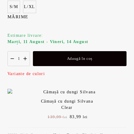
a
t
S/M
L/XL
l
e
MĂRIME
a
s
Estimare livrare:
f
t
Marți, 11 August - Vineri, 14 August
o
e
Adaugă în coș
s
:
Variante de culori
t
8
:
3
Cămașă cu dungi Silvana
1
,
Clear
P
83,99
P
139,99
lei
lei
3
9
r
r
e
e