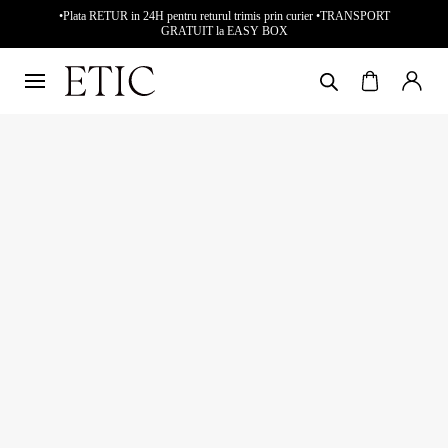
•Plata RETUR in 24H pentru returul trimis prin curier •TRANSPORT
GRATUIT la EASY BOX