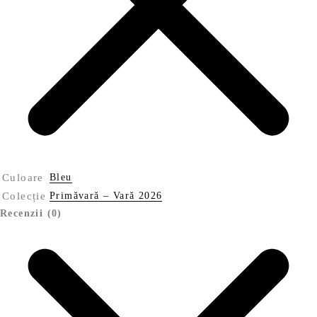
Culoare
Bleu
Colecție
Primăvară – Vară 2026
Recenzii (0)