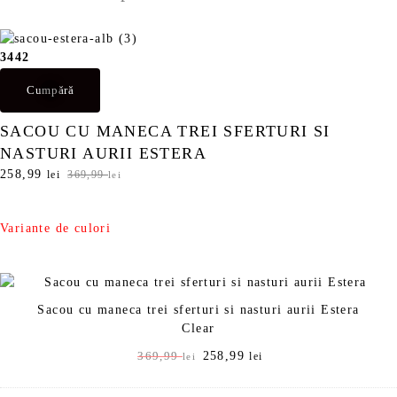
34
42
Cumpără
SACOU CU MANECA TREI SFERTURI SI
NASTURI AURII ESTERA
P
258,99
P
lei
369,99
lei
r
r
e
e
ț
ț
Variante de culori
u
u
l
l
i
c
n
u
Sacou cu maneca trei sferturi si nasturi aurii Estera
i
r
Clear
ț
e
i
n
P
258,99
P
369,99
lei
lei
a
t
r
r
l
e
e
e