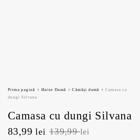
Prima pagină
Haine Damă
Cămăși damă
Camasa cu
dungi Silvana
Camasa cu dungi Silvana
P
83,99
P
139,99
lei
lei