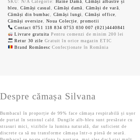
9
9
SKU:
N/A
Categorie:
Haine Damă
,
Cămăși albastre și
ț
ț
bleu
,
Cămăși casual
,
Cămăși damă
,
Cămăși de vară
,
u
u
,
Cămăși din bumbac
,
Cămăși lungi
,
Cămăși office
,
l
l
Cămăși oversize
,
Noua Colecție
,
promotii
i
c
9
l
Contact
0751 118 834
0753 030 007
(021)4440841
n
u
Livrare gratuita
Pentru comenzi de minim 200 lei
i
r
9
e
Retur 30 zile
Gratuit în orice magazin ETIC
ț
e
Brand Românesc
Confecționate în România
i
n
i
a
t
l
e
l
.
a
s
f
t
e
o
e
s
:
i
Despre cămașa Silvana
t
8
:
3
.
1
,
Bumbacul în proporție de 99% face cămașa respirabilă și ușor
3
9
de purtat în sezonul cald. Dungile alb-bleu sunt presărate cu
9
9
strasuri mici, vizibile la lumina naturală, dar suficient de
,
discrete ca să nu transforme cămașa într-o piesă de seară.
9
l
Bumbacul se poate șifona la purtare, mai ales dacă stai mult
9
e