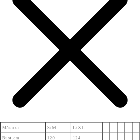
Măsura
S/M
L/XL
Bust.cm
120
124