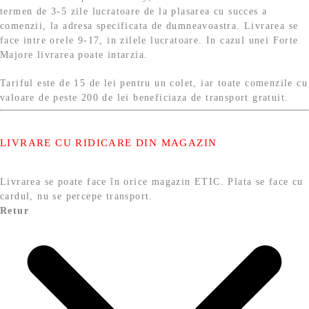
termen de 3-5 zile lucratoare de la plasarea cu succes a
comenzii, la adresa specificata de dumneavoastra. Livrarea se
face intre orele 9-17, in zilele lucratoare. In cazul unei Forte
Majore livrarea poate intarzia.
Tariful este de 15 de lei pentru un colet, iar toate comenzile cu
valoare de peste 200 de lei beneficiaza de transport gratuit.
LIVRARE CU RIDICARE DIN MAGAZIN
Livrarea se poate face în orice magazin ETIC. Plata se face cu
cardul, nu se percepe transport.
Retur