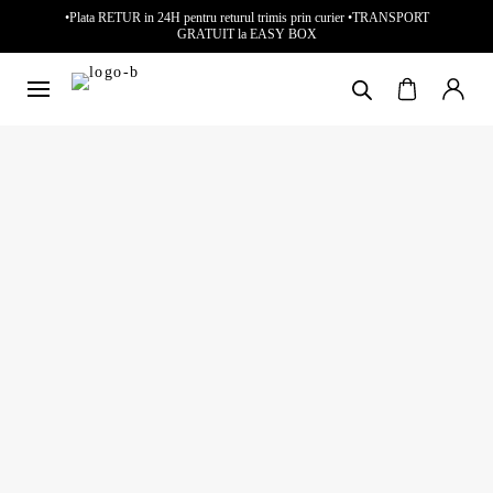
•Plata RETUR in 24H pentru returul trimis prin curier •TRANSPORT
GRATUIT la EASY BOX