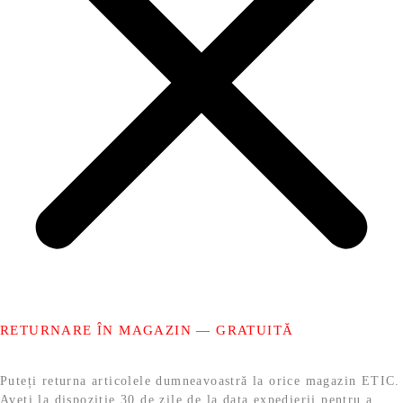
RETURNARE ÎN MAGAZIN — GRATUITĂ
Puteți returna articolele dumneavoastră la orice magazin ETIC.
Aveți la dispoziție 30 de zile de la data expedierii pentru a