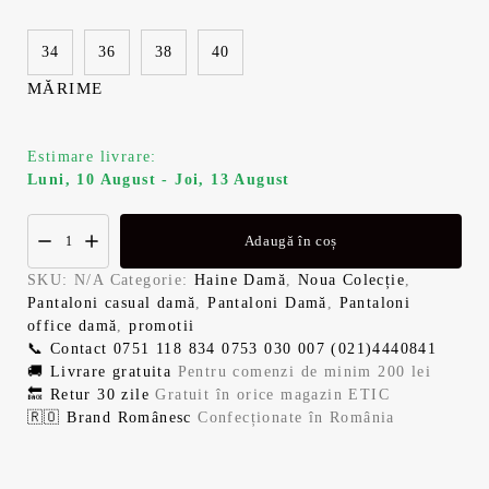
i
n
a
t
34
36
38
40
MĂRIME
l
e
a
s
Estimare livrare:
Luni, 10 August - Joi, 13 August
f
t
o
e
Adaugă în coș
SKU:
N/A
Categorie:
Haine Damă
,
Noua Colecție
,
s
:
Pantaloni casual damă
,
Pantaloni Damă
,
Pantaloni
office damă
,
promotii
t
1
📞 Contact
0751 118 834
0753 030 007
(021)4440841
🚚 Livrare gratuita
Pentru comenzi de minim 200 lei
:
1
🔙 Retur 30 zile
Gratuit în orice magazin ETIC
🇷🇴 Brand Românesc
Confecționate în România
1
9