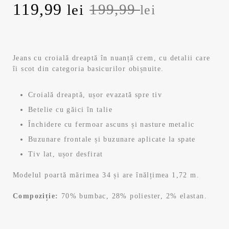
P
119,99
P
199,99
lei
lei
r
r
e
e
Jeans cu croială dreaptă în nuanță crem, cu detalii care
îi scot din categoria basicurilor obișnuite.
ț
ț
u
u
Croială dreaptă, ușor evazată spre tiv
Betelie cu găici în talie
l
l
Închidere cu fermoar ascuns și nasture metalic
i
c
Buzunare frontale și buzunare aplicate la spate
Tiv lat, ușor desfirat
n
u
Modelul poartă mărimea 34 și are înălțimea 1,72 m.
i
r
Compoziție:
70% bumbac, 28% poliester, 2% elastan.
ț
e