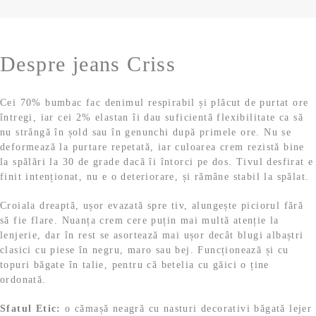
9
,
9
9
,
9
Despre jeans Criss
9
Cei 70% bumbac fac denimul respirabil și plăcut de purtat ore
întregi, iar cei 2% elastan îi dau suficientă flexibilitate ca să
9
l
nu strângă în șold sau în genunchi după primele ore. Nu se
deformează la purtare repetată, iar culoarea crem rezistă bine
e
la spălări la 30 de grade dacă îi întorci pe dos. Tivul desfirat e
finit intenționat, nu e o deteriorare, și rămâne stabil la spălat.
l
i
Croiala dreaptă, ușor evazată spre tiv, alungește piciorul fără
e
.
să fie flare. Nuanța crem cere puțin mai multă atenție la
lenjerie, dar în rest se asortează mai ușor decât blugi albaștri
i
clasici cu piese în negru, maro sau bej. Funcționează și cu
topuri băgate în talie, pentru că betelia cu găici o ține
.
ordonată.
Sfatul Etic:
o cămașă neagră cu nasturi decorativi băgată lejer