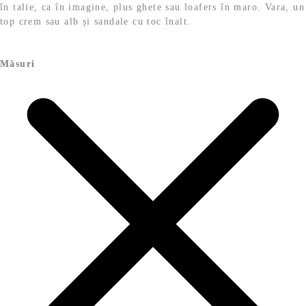
în talie, ca în imagine, plus ghete sau loafers în maro. Vara, un
top crem sau alb și sandale cu toc înalt.
Măsuri