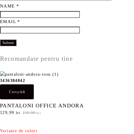
NAME
*
EMAIL
*
Recomandate pentru tine
34
36
38
40
42
Cumpără
PANTALONI OFFICE ANDORA
P
129,99
P
lei
259,99
lei
r
r
e
e
ț
ț
Variante de culori