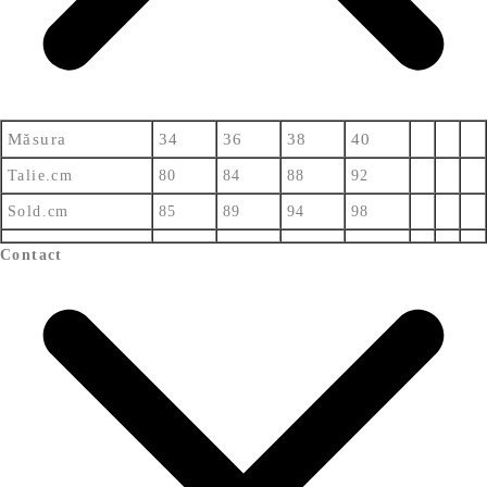
Măsura
34
36
38
40
Talie.cm
80
84
88
92
Sold.cm
85
89
94
98
Contact