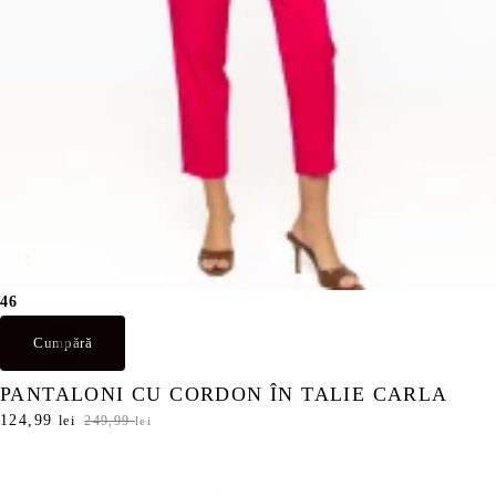
,
9
9
9
l
e
l
i
e
.
i
.
46
Cumpără
PANTALONI CU CORDON ÎN TALIE CARLA
P
124,99
P
lei
249,99
lei
r
r
e
e
ț
ț