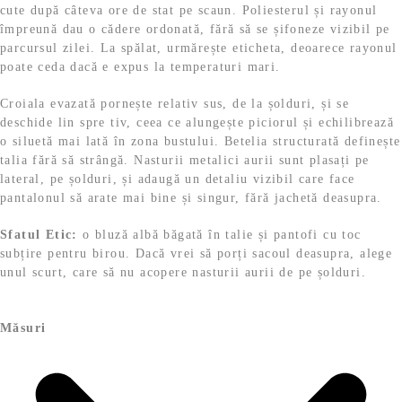
.
cute după câteva ore de stat pe scaun. Poliesterul și rayonul
,
9
împreună dau o cădere ordonată, fără să se șifoneze vizibil pe
9
parcursul zilei. La spălat, urmărește eticheta, deoarece rayonul
9
l
poate ceda dacă e expus la temperaturi mari.
e
l
i
Croiala evazată pornește relativ sus, de la șolduri, și se
e
.
deschide lin spre tiv, ceea ce alungește piciorul și echilibrează
i
o siluetă mai lată în zona bustului. Betelia structurată definește
.
talia fără să strângă. Nasturii metalici aurii sunt plasați pe
lateral, pe șolduri, și adaugă un detaliu vizibil care face
pantalonul să arate mai bine și singur, fără jachetă deasupra.
Sfatul Etic:
o bluză albă băgată în talie și pantofi cu toc
subțire pentru birou. Dacă vrei să porți sacoul deasupra, alege
unul scurt, care să nu acopere nasturii aurii de pe șolduri.
Măsuri