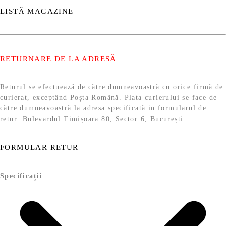
LISTĂ MAGAZINE
RETURNARE DE LA ADRESĂ
Returul se efectuează de către dumneavoastră cu orice firmă de
curierat, exceptând Poșta Română. Plata curierului se face de
către dumneavoastră la adresa specificată in formularul de
retur: Bulevardul Timișoara 80, Sector 6, București.
FORMULAR RETUR
Specificații