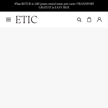
•Plata RETUR in 24H pentru returul trimis prin curier •TRANSPORT
GRATUIT la EASY BOX