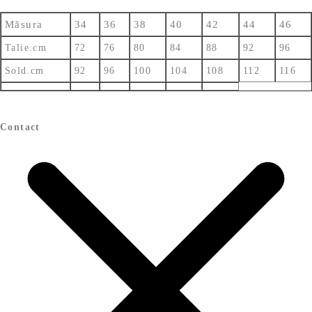
Măsura
34
36
38
40
42
44
46
Talie.cm
72
76
80
84
88
92
96
Sold.cm
92
96
100
104
108
112
116
Contact