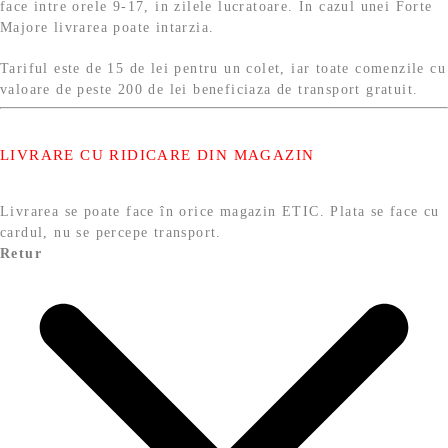
face intre orele 9-17, in zilele lucratoare. In cazul unei Forte
Majore livrarea poate intarzia.
Tariful este de 15 de lei pentru un colet, iar toate comenzile cu
valoare de peste 200 de lei beneficiaza de transport gratuit.
LIVRARE CU RIDICARE DIN MAGAZIN
Livrarea se poate face în orice magazin ETIC. Plata se face cu
cardul, nu se percepe transport.
Retur