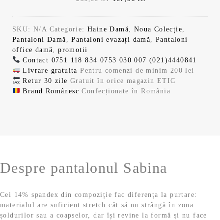
o
e
i
r
9
r
r
s
:
ț
e
9
l
e
e
t
1
i
n
e
SKU:
N/A
Categorie:
Haine Damă
,
Noua Colecție
,
ț
ț
:
6
a
t
l
i
Pantaloni Damă
,
Pantaloni evazați damă
,
Pantaloni
u
u
2
7
l
e
e
.
office damă
,
promotii
l
l
3
,
a
s
i
Contact
0751 118 834
0753 030 007
(021)4440841
i
c
9
9
f
t
.
Livrare gratuita
Pentru comenzi de minim 200 lei
n
u
,
9
o
e
Retur 30 zile
Gratuit în orice magazin ETIC
i
r
9
s
:
Brand Românesc
Confecționate în România
ț
e
9
l
t
1
i
n
e
:
6
a
t
l
i
2
7
l
e
e
.
3
,
a
s
i
9
9
f
t
.
,
9
o
e
9
Despre pantalonul Sabina
s
:
9
l
t
1
e
:
6
l
i
Cei 14% spandex din compoziție fac diferența la purtare:
2
7
e
.
materialul are suficient stretch cât să nu strângă în zona
3
,
i
șoldurilor sau a coapselor, dar își revine la formă și nu face
9
9