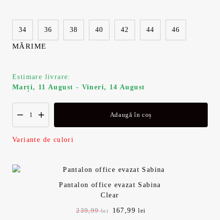
i
n
a
t
34
36
38
40
42
44
46
l
e
MĂRIME
a
s
Estimare livrare:
f
t
Marți, 11 August - Vineri, 14 August
o
e
Adaugă în coș
s
:
Variante de culori
t
1
:
6
Pantalon office evazat Sabina
2
7
Clear
P
167,99
P
239,99
lei
lei