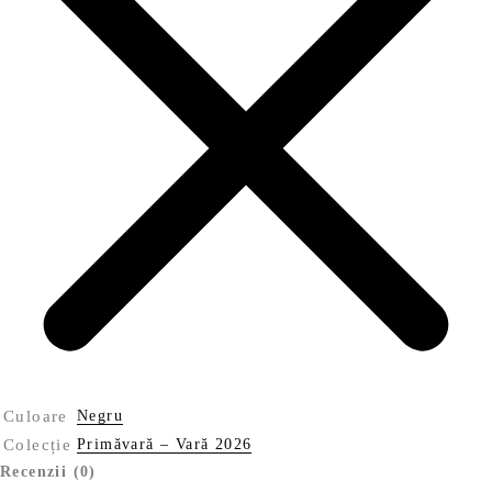
Culoare
Negru
Colecție
Primăvară – Vară 2026
Recenzii (0)