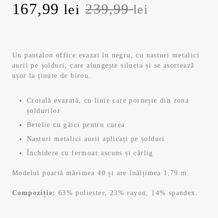
P
167,99
P
239,99
lei
lei
r
r
e
e
Un pantalon office evazat în negru, cu nasturi metalici
aurii pe șolduri, care alungește silueta și se asortează
ț
ț
ușor la ținute de birou.
u
u
Croială evazată, cu linie care pornește din zona
l
l
șoldurilor
Betelie cu găici pentru curea
i
c
Nasturi metalici aurii aplicați pe șolduri
Închidere cu fermoar ascuns și cârlig
n
u
Modelul poartă mărimea 40 și are înălțimea 1,79 m.
i
r
Compoziție:
63% poliester, 23% rayon, 14% spandex.
ț
e