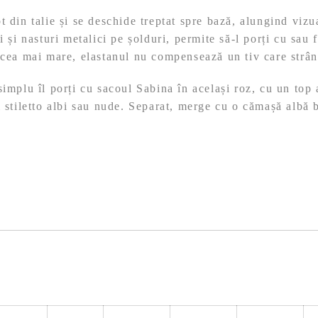
t din talie și se deschide treptat spre bază, alungind vizua
i și nasturi metalici pe șolduri, permite să-l porți cu sau 
 cea mai mare, elastanul nu compensează un tiv care strân
implu îl porți cu sacoul Sabina în același roz, cu un top
i stiletto albi sau nude. Separat, merge cu o cămașă albă b