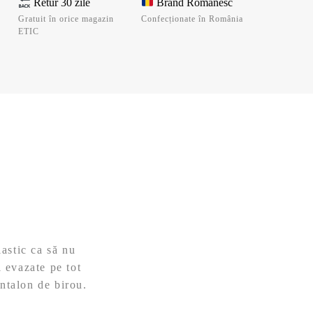
Retur 30 zile
Brand Românesc
Gratuit în orice magazin
Confecționate în România
ETIC
astic ca să nu
i evazate pe tot
antalon de birou.