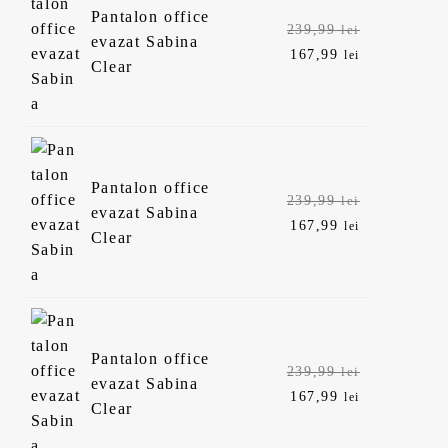
Pantalon office
Prețul
239,99
lei
evazat Sabina
inițial
Prețul
167,99
lei
Clear
a
curent
fost:
este:
239,99 lei.
167,99 lei.
Pantalon office
Prețul
239,99
lei
evazat Sabina
inițial
Prețul
167,99
lei
Clear
a
curent
fost:
este:
239,99 lei.
167,99 lei.
Pantalon office
Prețul
239,99
lei
evazat Sabina
inițial
Prețul
167,99
lei
Clear
a
curent
fost:
este: