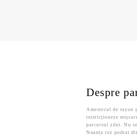
Despre pa
Amestecul de rayon și
restricționeze mișcare
parcursul zilei. Nu s
Nuanța roz pudrat din