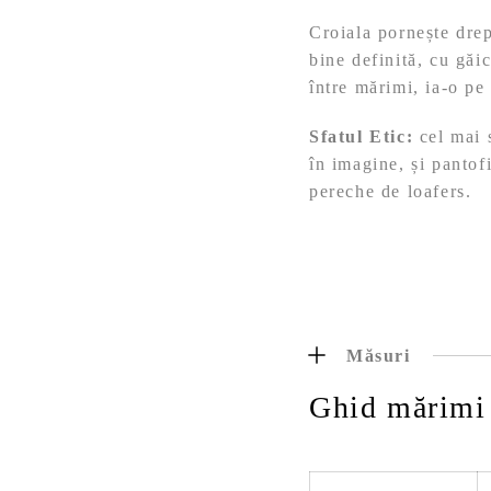
Croiala pornește drep
bine definită, cu găic
între mărimi, ia-o pe
Sfatul Etic:
cel mai s
în imagine, și pantof
pereche de loafers.
Măsuri
Ghid mărimi