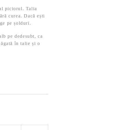
l piciorul. Talia
fără curea. Dacă ești
ge pe șolduri.
 alb pe dedesubt, ca
ăgată în talie și o