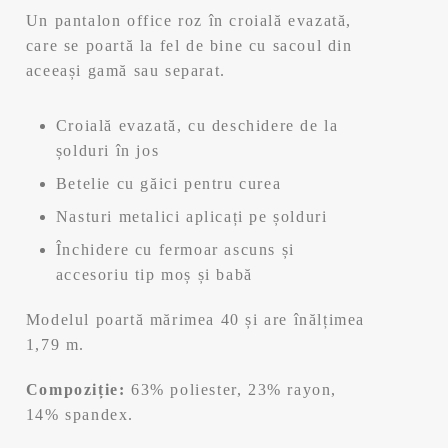
a
este:
Un pantalon office roz în croială evazată,
fost:
167,99 lei.
care se poartă la fel de bine cu sacoul din
aceeași gamă sau separat.
239,99 lei.
Croială evazată, cu deschidere de la
șolduri în jos
Betelie cu găici pentru curea
Nasturi metalici aplicați pe șolduri
Închidere cu fermoar ascuns și
accesoriu tip moș și babă
Modelul poartă mărimea 40 și are înălțimea
1,79 m.
Compoziție:
63% poliester, 23% rayon,
14% spandex.