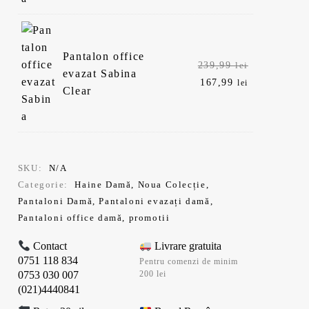
239,99 lei.
167,99 lei.
Pantalon office
Prețul
239,99
lei
evazat Sabina
inițial
Prețul
167,99
lei
Clear
a
curent
fost:
este:
239,99 lei.
167,99 lei.
SKU:
N/A
Categorie:
Haine Damă
,
Noua Colecție
,
Pantaloni Damă
,
Pantaloni evazați damă
,
Pantaloni office damă
,
promotii
Contact
Livrare gratuita
0751 118 834
Pentru comenzi de minim
0753 030 007
200 lei
(021)4440841