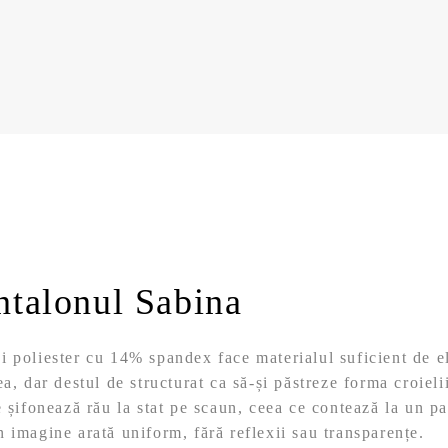
ntalonul Sabina
 poliester cu 14% spandex face materialul suficient de el
a, dar destul de structurat ca să-și păstreze forma croieli
e șifonează rău la stat pe scaun, ceea ce contează la un p
 imagine arată uniform, fără reflexii sau transparențe.