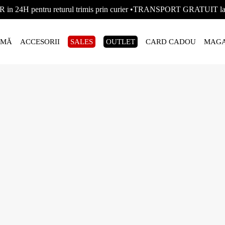
R in 24H pentru returul trimis prin curier •TRANSPORT GRATUIT
AMĂ
ACCESORII
SALES
OUTLET
CARD CADOU
MAGA