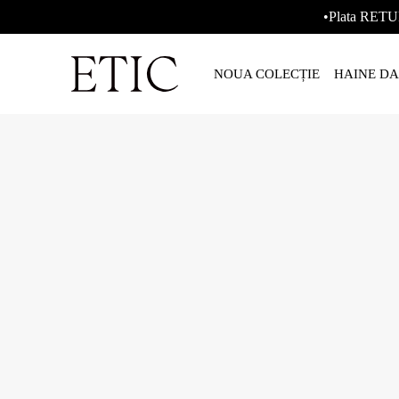
•Plata RETU
NOUA COLECȚIE
HAINE D