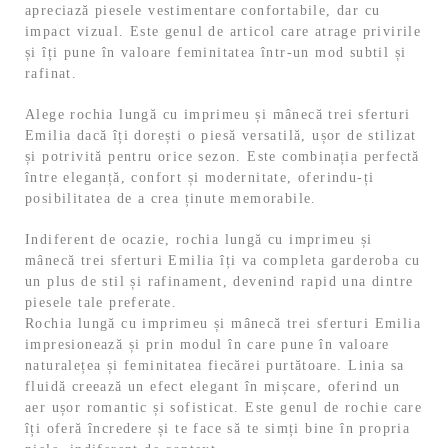
apreciază piesele vestimentare confortabile, dar cu
impact vizual. Este genul de articol care atrage privirile
și îți pune în valoare feminitatea într-un mod subtil și
rafinat.
Alege rochia lungă cu imprimeu și mânecă trei sferturi
Emilia dacă îți dorești o piesă versatilă, ușor de stilizat
și potrivită pentru orice sezon. Este combinația perfectă
între eleganță, confort și modernitate, oferindu-ți
posibilitatea de a crea ținute memorabile.
Indiferent de ocazie, rochia lungă cu imprimeu și
mânecă trei sferturi Emilia îți va completa garderoba cu
un plus de stil și rafinament, devenind rapid una dintre
piesele tale preferate.
Rochia lungă cu imprimeu și mânecă trei sferturi Emilia
impresionează și prin modul în care pune în valoare
naturalețea și feminitatea fiecărei purtătoare. Linia sa
fluidă creează un efect elegant în mișcare, oferind un
aer ușor romantic și sofisticat. Este genul de rochie care
îți oferă încredere și te face să te simți bine în propria