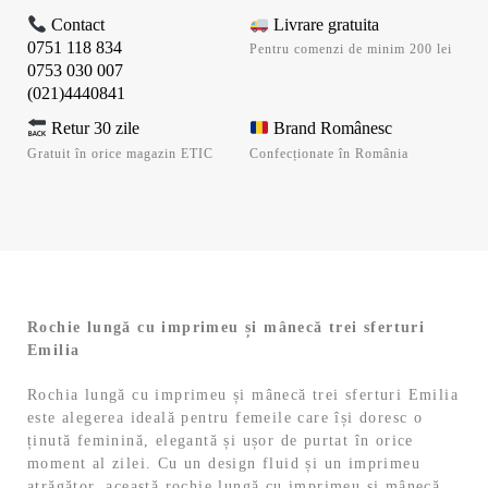
Contact
Livrare gratuita
0751 118 834
Pentru comenzi de minim 200 lei
0753 030 007
(021)4440841
Retur 30 zile
Brand Românesc
Gratuit în orice magazin ETIC
Confecționate în România
Rochie lungă cu imprimeu și mânecă trei sferturi
Emilia
Rochia lungă cu imprimeu și mânecă trei sferturi Emilia
este alegerea ideală pentru femeile care își doresc o
ținută feminină, elegantă și ușor de purtat în orice
moment al zilei. Cu un design fluid și un imprimeu
atrăgător, această rochie lungă cu imprimeu și mânecă