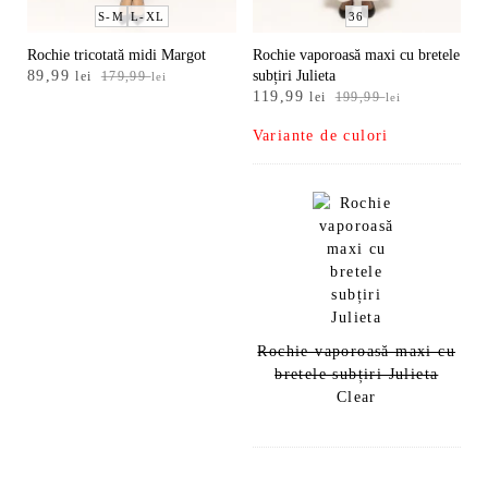
S-M
L-XL
36
Rochie tricotată midi Margot
Rochie vaporoasă maxi cu bretele
Prețul
Prețul
89,99
subțiri Julieta
lei
179,99
lei
Prețul
Prețul
inițial
curent
119,99
lei
199,99
lei
inițial
curent
a
este:
Variante de culori
a
este:
fost:
89,99 lei.
fost:
119,99 lei.
179,99 lei.
199,99 lei.
Rochie vaporoasă maxi cu
bretele subțiri Julieta
Clear