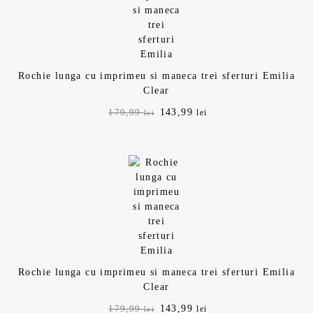
Rochie lunga cu imprimeu si maneca trei sferturi Emilia
Clear
Prețul
Prețul
143,99
179,99
lei
lei
inițial
curent
a
este:
fost:
143,99 lei.
179,99 lei.
Rochie lunga cu imprimeu si maneca trei sferturi Emilia
Clear
Prețul
Prețul
143,99
179,99
lei
lei