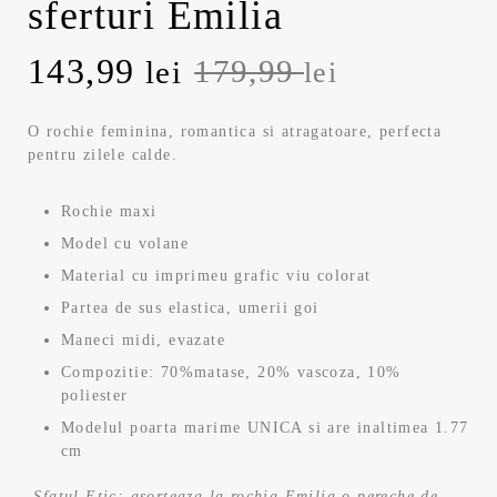
sferturi Emilia
Prețul
Prețul
143,99
179,99
lei
lei
inițial
curent
O rochie feminina, romantica si atragatoare, perfecta
pentru zilele calde.
a
este:
fost:
143,99 lei.
Rochie maxi
Model cu volane
179,99 lei.
Material cu imprimeu grafic viu colorat
Partea de sus elastica, umerii goi
Maneci midi, evazate
Compozitie: 70%matase, 20% vascoza, 10%
poliester
Modelul poarta marime UNICA si are inaltimea 1.77
cm
Sfat
ul Etic: asorteaza la rochia Emilia o pereche de