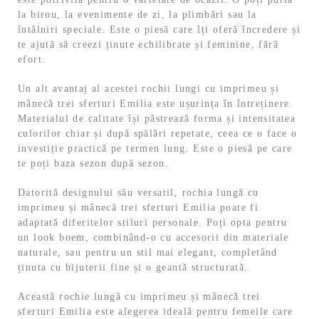
la birou, la evenimente de zi, la plimbări sau la
întâlniri speciale. Este o piesă care îți oferă încredere și
te ajută să creezi ținute echilibrate și feminine, fără
efort.
Un alt avantaj al acestei rochii lungi cu imprimeu și
mânecă trei sferturi Emilia este ușurința în întreținere.
Materialul de calitate își păstrează forma și intensitatea
culorilor chiar și după spălări repetate, ceea ce o face o
investiție practică pe termen lung. Este o piesă pe care
te poți baza sezon după sezon.
Datorită designului său versatil, rochia lungă cu
imprimeu și mânecă trei sferturi Emilia poate fi
adaptată diferitelor stiluri personale. Poți opta pentru
un look boem, combinând-o cu accesorii din materiale
naturale, sau pentru un stil mai elegant, completând
ținuta cu bijuterii fine și o geantă structurată.
Această rochie lungă cu imprimeu și mânecă trei
sferturi Emilia este alegerea ideală pentru femeile care