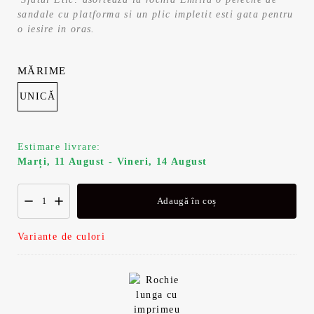
sandale cu platforma si un plic impletit esti gata pentru
o iesire in oras.
MĂRIME
UNICĂ
Estimare livrare:
Marți, 11 August - Vineri, 14 August
Adaugă în coș
Variante de culori