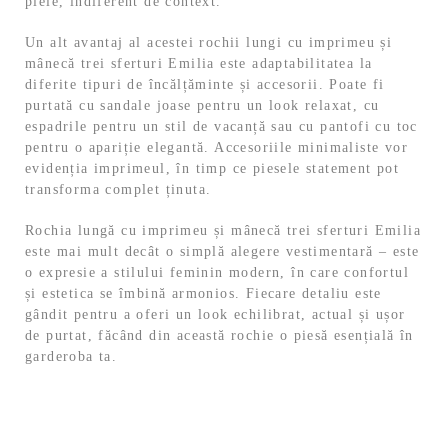
piele, indiferent de context.
Un alt avantaj al acestei rochii lungi cu imprimeu și
mânecă trei sferturi Emilia este adaptabilitatea la
diferite tipuri de încălțăminte și accesorii. Poate fi
purtată cu sandale joase pentru un look relaxat, cu
espadrile pentru un stil de vacanță sau cu pantofi cu toc
pentru o apariție elegantă. Accesoriile minimaliste vor
evidenția imprimeul, în timp ce piesele statement pot
transforma complet ținuta.
Rochia lungă cu imprimeu și mânecă trei sferturi Emilia
este mai mult decât o simplă alegere vestimentară – este
o expresie a stilului feminin modern, în care confortul
și estetica se îmbină armonios. Fiecare detaliu este
gândit pentru a oferi un look echilibrat, actual și ușor
de purtat, făcând din această rochie o piesă esențială în
garderoba ta.