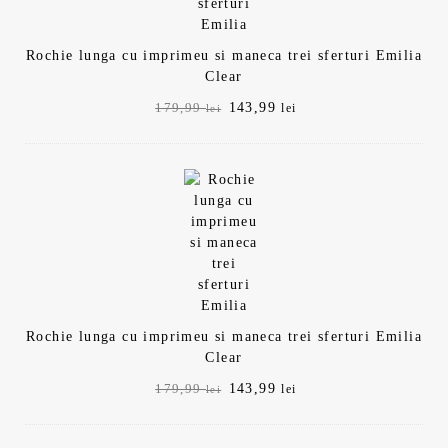
Rochie lunga cu imprimeu si maneca trei sferturi Emilia
Clear
Prețul
Prețul
143,99
179,99
lei
lei
inițial
curent
a
este:
fost:
143,99 lei.
179,99 lei.
Rochie lunga cu imprimeu si maneca trei sferturi Emilia
Clear
Prețul
Prețul
143,99
179,99
lei
lei
inițial
curent
a
este: