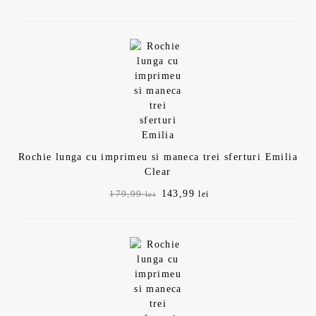
inițial
curent
a
este:
fost:
143,99 lei.
179,99 lei.
Rochie lunga cu imprimeu si maneca trei sferturi Emilia
Clear
Prețul
Prețul
143,99
179,99
lei
lei
inițial
curent
a
este:
fost:
143,99 lei.
179,99 lei.