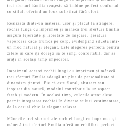
trei sferturi Emilia reușește să îmbine perfect confortul
cu stilul, oferind un look sofisticat fără efort.
Realizată dintr-un material ușor și plăcut la atingere,
rochia lungă cu imprimeu și mânecă trei sferturi Emilia
asigură lejeritate și libertate de mișcare. Țesătura
vaporoasă cade frumos pe corp, evidențiind silueta într-
un mod natural și elegant. Este alegerea perfectă pentru
zilele în care îți dorești să te simți confortabil, dar să
arăți în același timp impecabil.
Imprimeul acestei rochii lungi cu imprimeu și mânecă
trei sferturi Emilia adaugă un plus de personalitate și
dinamism ținutei. Fie că este floral, abstract sau
inspirat din natură, modelul contribuie la un aspect
fresh și modern. În același timp, culorile atent alese
permit integrarea rochiei în diverse stiluri vestimentare,
de la casual chic la elegant relaxat.
Mânecile trei sferturi ale rochiei lungi cu imprimeu și
mânecă trei sferturi Emilia oferă un echilibru perfect