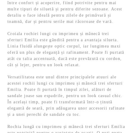
între confort și acoperire, fiind potrivite pentru mai
multe tipuri de siluetă și pentru diferite sezoane. Acest
detaliu o face ideală pentru zilele de primăvară și
toamnă, dar și pentru serile mai răcoroase de vară.
Croiala rochiei lungi cu imprimeu și mânecă trei
sferturi Emilia este gândită pentru a avantaja silueta.
Linia fluidă alungește optic corpul, iar lungimea maxi
oferă un plus de eleganță și rafinament. Poate fi purtată
atât cu talia accentuată, dacă este prevăzută cu cordon,
cât și lejer, pentru un look relaxat.
Versatilitatea este unul dintre principalele atuuri ale
acestei rochii lungi cu imprimeu și mânecă trei sferturi
Emilia. Poate fi purtată în timpul zilei, alături de
sandale joase sau espadrile, pentru un look casual chic.
În același timp, poate fi transformată într-o ținută
elegantă de seară, prin adăugarea unor accesorii rafinate
și a unei perechi de sandale cu toc.
Rochia lungă cu imprimeu și mânecă trei sferturi Emilia
este potrivită pentru o varietate de ocazii. O poți purta