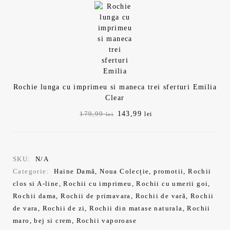
fost:
143,99 lei.
179,99 lei.
Rochie lunga cu imprimeu si maneca trei sferturi Emilia
Clear
Prețul
Prețul
143,99
179,99
lei
lei
inițial
curent
a
este:
fost:
143,99 lei.
179,99 lei.
SKU:
N/A
Categorie:
Haine Damă
,
Noua Colecție
,
promotii
,
Rochii
clos si A-line
,
Rochii cu imprimeu
,
Rochii cu umerii goi
,
Rochii dama
,
Rochii de primavara
,
Rochii de vară
,
Rochii
de vara
,
Rochii de zi
,
Rochii din matase naturala
,
Rochii
maro, bej si crem
,
Rochii vaporoase