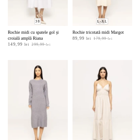
38
L-XL
Rochie midi cu spatele gol și
Rochie tricotată midi Margot
Prețul
Prețul
croială amplă Riana
89,99
lei
179,99
lei
Prețul
Prețul
149,99
inițial
curent
lei
299,99
lei
inițial
curent
a
este:
a
este:
fost:
89,99 lei.
fost:
149,99 lei.
179,99 lei.
299,99 lei.