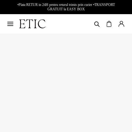
•Plata RETUR in 24H pentru returul trimis prin curier •TRANSPORT
GRATUIT la EASY BOX