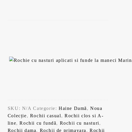
f
t
o
e
s
:
t
1
:
4
1
3
5
,
9
9
,
9
9
9
l
e
l
i
e
.
SKU:
N/A
Categorie:
Haine Damă
,
Noua
i
Colecție
,
Rochii casual
,
Rochii clos si A-
.
line
,
Rochii cu fundă
,
Rochii cu nasturi
,
Rochii dama
,
Rochii de primavara
,
Rochii