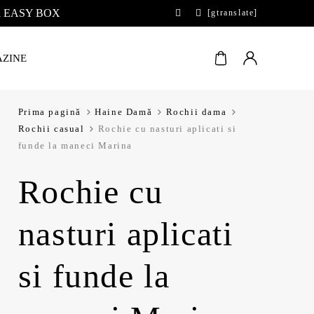
 la EASY BOX
[gtranslate]
ZINE
Prima pagină
Haine Damă
Rochii dama
Rochii casual
Rochie cu nasturi aplicati si
funde la maneci Marina
Rochie cu
nasturi aplicati
si funde la