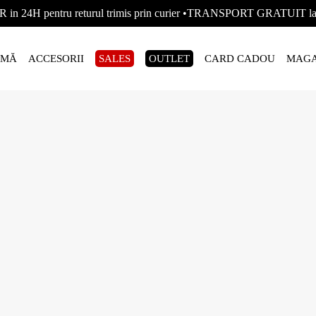
R in 24H pentru returul trimis prin curier •TRANSPORT GRATUIT
AMĂ
ACCESORII
SALES
OUTLET
CARD CADOU
MAGA