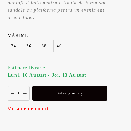
pantofi stiletto pentru o tinuta de birou sau
a
t
sandale cu platforma pentru un eveniment
in aer liber.
l
e
a
s
MĂRIME
34
36
38
40
f
t
o
e
Estimare livrare:
s
:
Luni, 10 August - Joi, 13 August
t
1
Adaugă în coș
:
3
Variante de culori
1
5
6
,