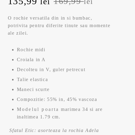
P
135,99
P
169,99
lei
lei
r
r
O rochie versatila din in si bumbac,
e
e
potrivita pentru diferite tinute sau momente
ale zilei.
ț
ț
Rochie midi
u
u
Croiala in A
l
l
Decolteu in V, guler petrecut
i
c
Talie elastica
Maneci scurte
n
u
Compozitie: 55% in, 45% vascoza
i
r
Modelul poarta marimea 34 si are
inaltimea 1.79 cm.
ț
e
Sfatul Etic: asorteaza la rochia Adela
i
n