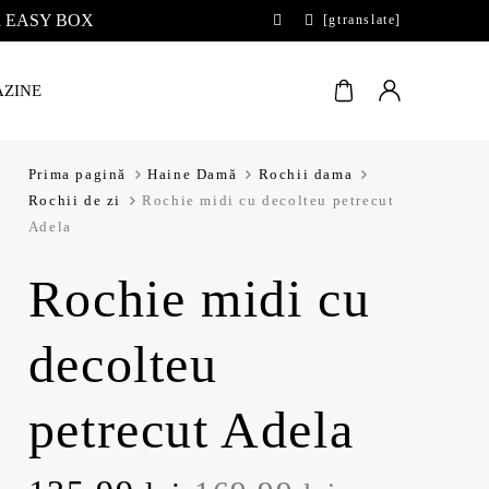
 la EASY BOX
[gtranslate]
ZINE
Prima pagină
Haine Damă
Rochii dama
Rochii de zi
Rochie midi cu decolteu petrecut
Adela
Rochie midi cu
decolteu
petrecut Adela