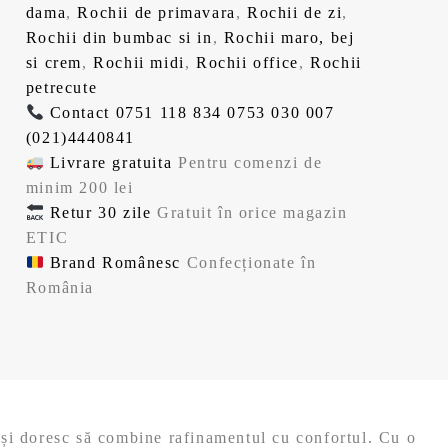
dama
,
Rochii de primavara
,
Rochii de zi
,
Rochii din bumbac si in
,
Rochii maro, bej
si crem
,
Rochii midi
,
Rochii office
,
Rochii
petrecute
Contact
0751 118 834
0753 030 007
(021)4440841
Livrare gratuita
Pentru comenzi de
minim 200 lei
Retur 30 zile
Gratuit în orice magazin
ETIC
Brand Românesc
Confecționate în
România
își doresc să combine rafinamentul cu confortul. Cu o