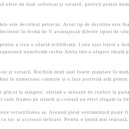
să ofere un look sofisticat și versatil, potrivit pentru nu
ela este decolteul petrecut. Acest tip de decolteu este f
decolteul în formă de V avantajează diferite tipuri de silue
pentru a crea o siluetă echilibrată. Linia ușor lejeră a fus
vaporoasă transformă rochia Adela într-o alegere ideală pe
icat și versatil. Rochiile midi sunt foarte populare în mo
iei în numeroase contexte și o face potrivită atât pentru 
i plăcut la atingere, oferind o senzație de confort la purta
lul cade frumos pe siluetă și creează un efect elegant la fi
ste versatilitatea sa. Această piesă vestimentară poate fi 
 cu toc și accesorii delicate. Pentru o ținută mai relaxată