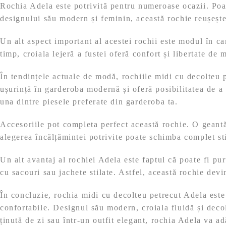
Rochia Adela este potrivită pentru numeroase ocazii. Poate
designului său modern și feminin, această rochie reușește 
Un alt aspect important al acestei rochii este modul în ca
timp, croiala lejeră a fustei oferă confort și libertate de 
În tendințele actuale de modă, rochiile midi cu decolteu pe
ușurință în garderoba modernă și oferă posibilitatea de a
una dintre piesele preferate din garderoba ta.
Accesoriile pot completa perfect această rochie. O geantă 
alegerea încălțămintei potrivite poate schimba complet sti
Un alt avantaj al rochiei Adela este faptul că poate fi pur
cu sacouri sau jachete stilate. Astfel, această rochie devin
În concluzie, rochia midi cu decolteu petrecut Adela este o
confortabile. Designul său modern, croiala fluidă și decol
ținută de zi sau într-un outfit elegant, rochia Adela va a