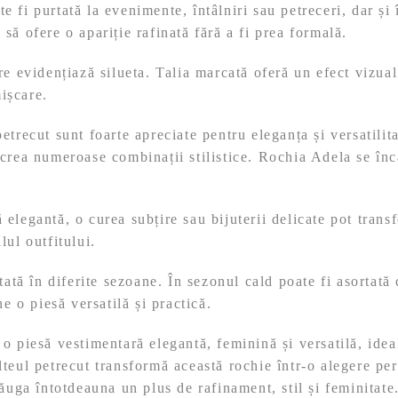
 fi purtată la evenimente, întâlniri sau petreceri, dar și 
să ofere o apariție rafinată fără a fi prea formală.
re evidențiază silueta. Talia marcată oferă un efect vizual
mișcare.
trecut sunt foarte apreciate pentru eleganța și versatilita
 crea numeroase combinații stilistice. Rochia Adela se înc
elegantă, o curea subțire sau bijuterii delicate pot transf
lul outfitului.
tată în diferite sezoane. În sezonul cald poate fi asortată
e o piesă versatilă și practică.
 piesă vestimentară elegantă, feminină și versatilă, ideală
teul petrecut transformă această rochie într-o alegere per
dăuga întotdeauna un plus de rafinament, stil și feminitate