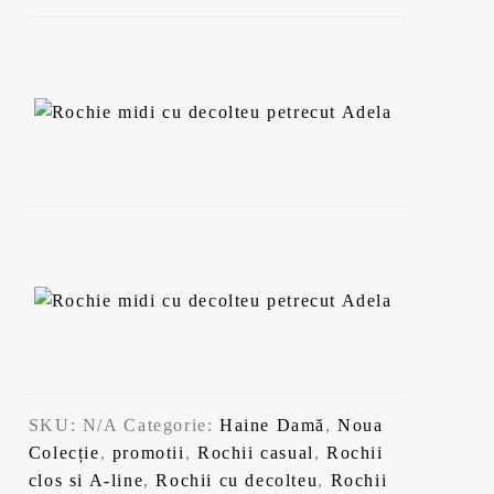
SKU:
N/A
Categorie:
Haine Damă
,
Noua
Colecție
,
promotii
,
Rochii casual
,
Rochii
clos si A-line
,
Rochii cu decolteu
,
Rochii