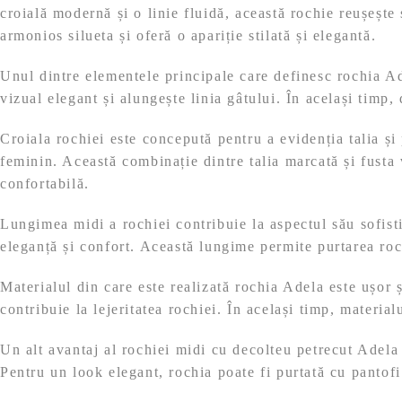
croială modernă și o linie fluidă, această rochie reușește 
armonios silueta și oferă o apariție stilată și elegantă.
Unul dintre elementele principale care definesc rochia Ad
vizual elegant și alungește linia gâtului. În același timp, 
Croiala rochiei este concepută pentru a evidenția talia și 
feminin. Această combinație dintre talia marcată și fusta 
confortabilă.
Lungimea midi a rochiei contribuie la aspectul său sofist
eleganță și confort. Această lungime permite purtarea roch
Materialul din care este realizată rochia Adela este ușor ș
contribuie la lejeritatea rochiei. În același timp, materia
Un alt avantaj al rochiei midi cu decolteu petrecut Adela e
Pentru un look elegant, rochia poate fi purtată cu pantofi