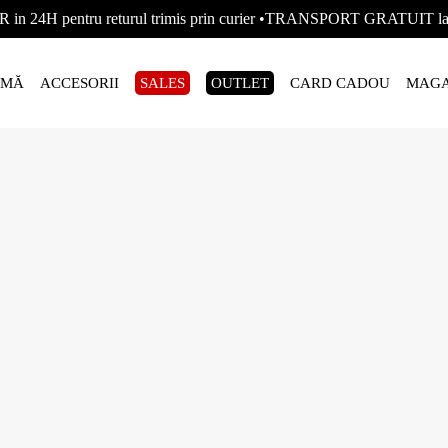
R in 24H pentru returul trimis prin curier •TRANSPORT GRATUIT
AMĂ
ACCESORII
SALES
OUTLET
CARD CADOU
MAGA