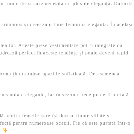
în ținute de zi care necesită un plus de eleganță. Datorită
 armonios și creează o linie feminină elegantă. În același
tea lor. Aceste piese vestimentare pot fi integrate cu
adrează perfect în aceste tendințe și poate deveni rapid
orma ținuta într-o apariție sofisticată. De asemenea,
 cu sandale elegante, iar în sezonul rece poate fi purtată
 pentru femeile care își doresc ținute stilate și
fectă pentru numeroase ocazii. Fie că este purtată într-o
.