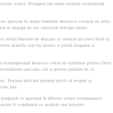
meroase ocazii. Designul său atent realizat evidențiază
oarte apreciat în moda feminină deoarece creează un efect
tă și adaugă un aer sofisticat întregii ținute.
tei oferă libertate de mișcare și creează un efect fluid și
ntru femeile care își doresc o ținută elegantă și
da contemporană deoarece oferă un echilibru perfect între
evenimente speciale, cât și pentru ținutele de zi.
re. Textura delicată permite pielii să respire și
ecare pas.
integrată cu ușurință în diferite stiluri vestimentare.
, poate fi combinată cu sandale sau balerini.