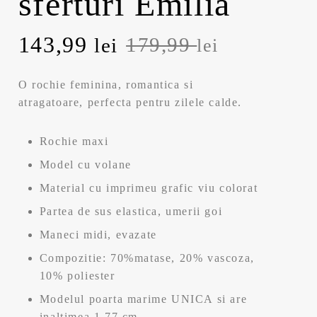
sferturi Emilia
P
143,99
P
179,99
lei
lei
r
r
O rochie feminina, romantica si
e
e
atragatoare, perfecta pentru zilele calde.
ț
ț
Rochie maxi
u
u
Model cu volane
Material cu imprimeu grafic viu colorat
l
l
Partea de sus elastica, umerii goi
i
c
Maneci midi, evazate
n
u
Compozitie: 70%matase, 20% vascoza,
10% poliester
i
r
Modelul poarta marime UNICA si are
inaltimea 1.77 cm