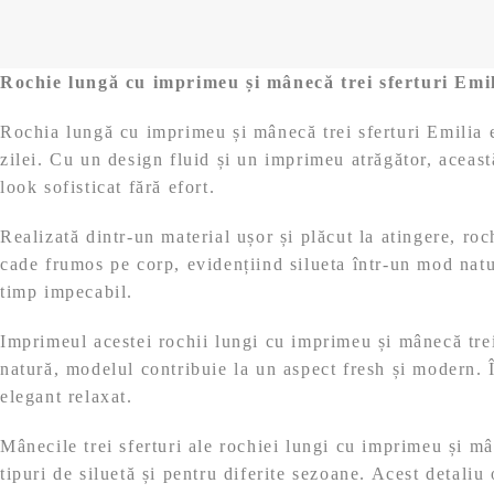
Rochie lungă cu imprimeu și mânecă trei sferturi Emi
Rochia lungă cu imprimeu și mânecă trei sferturi Emilia e
zilei. Cu un design fluid și un imprimeu atrăgător, aceast
look sofisticat fără efort.
Realizată dintr-un material ușor și plăcut la atingere, ro
cade frumos pe corp, evidențiind silueta într-un mod natura
timp impecabil.
Imprimeul acestei rochii lungi cu imprimeu și mânecă trei 
natură, modelul contribuie la un aspect fresh și modern. În
elegant relaxat.
Mânecile trei sferturi ale rochiei lungi cu imprimeu și mân
tipuri de siluetă și pentru diferite sezoane. Acest detaliu