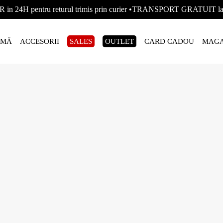
R in 24H pentru returul trimis prin curier •TRANSPORT GRATUIT
AMĂ
ACCESORII
SALES
OUTLET
CARD CADOU
MAGA