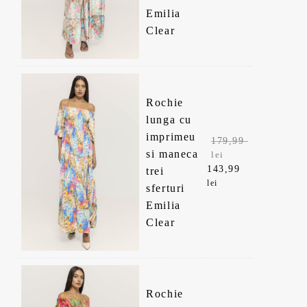
a
s
Emilia
e
e
f
t
Clear
ț
ț
o
e
u
u
s
:
l
l
t
1
i
c
:
4
n
u
Rochie
1
3
i
r
lunga cu
7
,
ț
e
imprimeu
179,99
9
9
i
n
si maneca
lei
,
9
a
t
143,99
trei
P
P
9
lei
l
e
sferturi
r
r
9
l
a
s
Emilia
e
e
e
f
t
Clear
ț
ț
l
i
o
e
u
u
e
.
s
:
l
l
i
t
1
i
c
.
:
4
n
u
Rochie
1
3