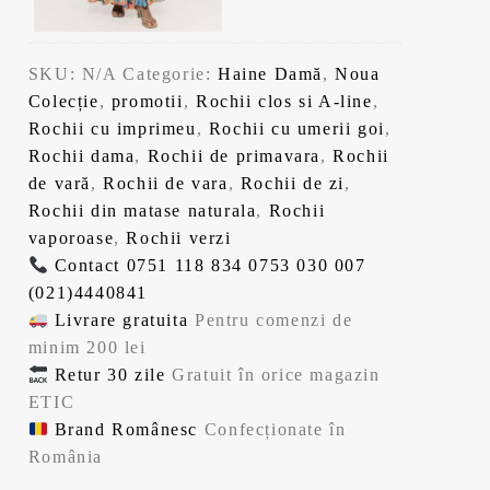
l
i
o
e
u
u
e
.
s
:
l
l
i
t
1
i
c
SKU:
N/A
Categorie:
Haine Damă
,
Noua
.
:
4
n
u
Colecție
,
promotii
,
Rochii clos si A-line
,
1
3
i
r
Rochii cu imprimeu
,
Rochii cu umerii goi
,
7
,
ț
e
Rochii dama
,
Rochii de primavara
,
Rochii
9
9
i
n
de vară
,
Rochii de vara
,
Rochii de zi
,
,
9
a
t
Rochii din matase naturala
,
Rochii
9
l
e
vaporoase
,
Rochii verzi
9
l
a
s
Contact
0751 118 834
0753 030 007
e
f
t
(021)4440841
l
i
o
e
Livrare gratuita
Pentru comenzi de
e
.
s
:
minim 200 lei
i
t
1
Retur 30 zile
Gratuit în orice magazin
.
:
4
ETIC
1
3
Brand Românesc
Confecționate în
7
,
România
9
9