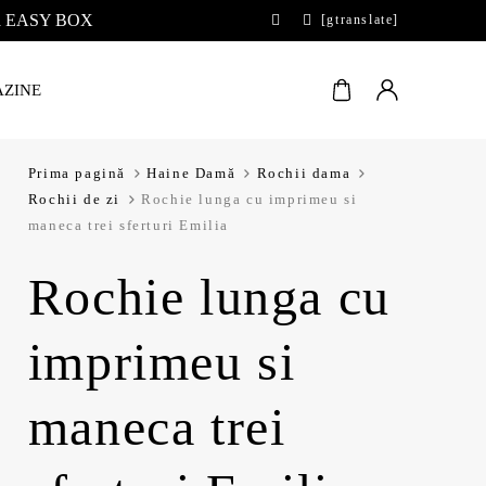
 la EASY BOX
[gtranslate]
ZINE
Prima pagină
Haine Damă
Rochii dama
Rochii de zi
Rochie lunga cu imprimeu si
maneca trei sferturi Emilia
Rochie lunga cu
imprimeu si
maneca trei