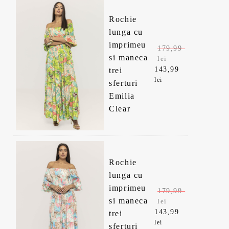
1
3
7
,
Rochie
lunga cu
9
9
imprimeu
179,99
si maneca
lei
,
9
143,99
trei
P
P
lei
sferturi
r
r
9
Emilia
e
e
Clear
ț
ț
9
l
u
u
e
l
l
i
c
l
i
n
u
Rochie
i
r
lunga cu
e
.
ț
e
imprimeu
179,99
i
n
i
si maneca
lei
a
t
143,99
trei
P
P
.
lei
l
e
sferturi
r
r