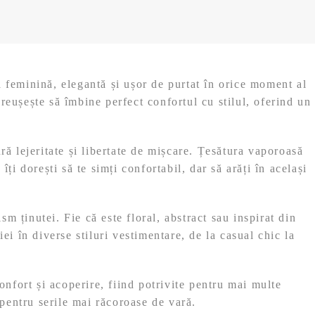
,
9
9
9
l
e
l
i
ă feminină, elegantă și ușor de purtat în orice moment al
e
.
reușește să îmbine perfect confortul cu stilul, oferind un
i
.
ră lejeritate și libertate de mișcare. Țesătura vaporoasă
ți dorești să te simți confortabil, dar să arăți în același
m ținutei. Fie că este floral, abstract sau inspirat din
ei în diverse stiluri vestimentare, de la casual chic la
onfort și acoperire, fiind potrivite pentru mai multe
 pentru serile mai răcoroase de vară.