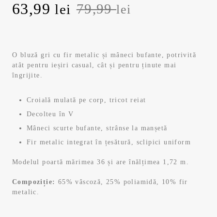
P
63,99
P
79,99
lei
lei
r
r
e
e
O bluză gri cu fir metalic și mâneci bufante, potrivită
atât pentru ieșiri casual, cât și pentru ținute mai
ț
ț
îngrijite.
u
u
Croială mulată pe corp, tricot reiat
l
l
Decolteu în V
Mâneci scurte bufante, strânse la manșetă
i
c
Fir metalic integrat în țesătură, sclipici uniform
n
u
Modelul poartă mărimea 36 și are înălțimea 1,72 m.
i
r
Compoziție:
65% vâscoză, 25% poliamidă, 10% fir
metalic.
ț
e