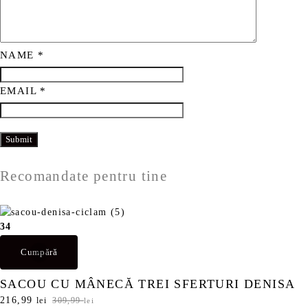
NAME
*
EMAIL
*
Recomandate pentru tine
34
Cumpără
SACOU CU MÂNECĂ TREI SFERTURI DENISA
P
216,99
P
lei
309,99
lei