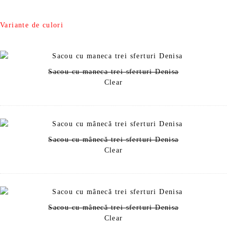
r
r
e
e
ț
ț
Variante de culori
u
u
l
l
i
c
n
u
Sacou cu maneca trei sferturi Denisa
i
r
Clear
ț
e
i
n
a
t
l
e
a
s
f
t
Sacou cu mânecă trei sferturi Denisa
o
e
Clear
s
:
t
2
:
1
3
6
0
,
9
9
Sacou cu mânecă trei sferturi Denisa
,
9
Clear