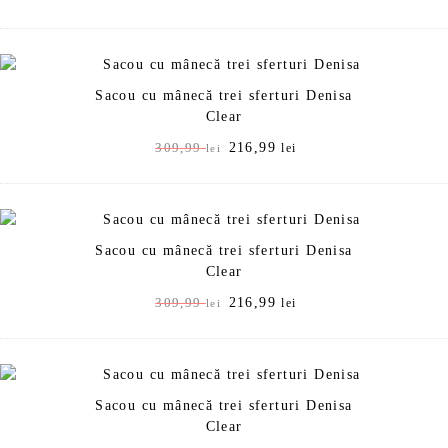
9
9
l
e
l
i
e
.
Sacou cu mânecă trei sferturi Denisa
i
Clear
.
P
216,99
P
309,99
lei
lei
r
r
e
e
ț
ț
u
u
Sacou cu mânecă trei sferturi Denisa
l
l
Clear
i
c
n
u
P
216,99
P
309,99
lei
lei
i
r
r
r
ț
e
e
e
i
n
ț
ț
a
t
u
u
l
e
Sacou cu mânecă trei sferturi Denisa
l
l
a
s
Clear
i
c
f
t