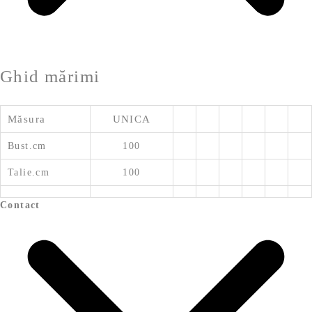
Ghid mărimi
Măsura
UNICA
Bust.cm
100
Talie.cm
100
Contact