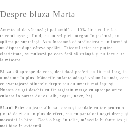
s
:
Despre bluza Marta
t
6
:
3
7
,
Amestecul de vâscoză și poliamidă cu 10% fir metalic face
9
9
tricotul ușor și fluid, cu un sclipici integrat în țesătură, nu
,
9
aplicat pe suprafață. Asta înseamnă că strălucirea e uniformă și
9
nu dispare după câteva spălări. Tricotul reiat are puțină
9
l
elasticitate, se mulează pe corp fără să strângă și nu face cute
e
la mișcare.
l
i
e
.
Bluza stă aproape de corp, deci dacă preferi un fit mai larg, ia
i
o mărime în plus. Mânecile bufante adaugă volum la umăr, ceea
.
ce avantajează siluetele drepte sau cu umerii mai îngușți.
Nuanța de gri deschis cu fir argintiu merge cu aproape orice
culoare în partea de jos: alb, negru, navy, bej.
Sfatul Etic:
cu jeans albi sau crem și sandale cu toc pentru o
ținută de zi cu un plus de efect, sau cu pantaloni negri drepți și
mocasini la birou. Dacă o bagi în talie, mânecile bufante ies și
mai bine în evidență.