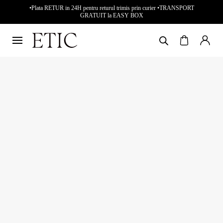
•Plata RETUR in 24H pentru returul trimis prin curier •TRANSPORT
GRATUIT la EASY BOX