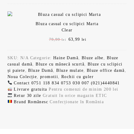
o
e
i
r
9
l
s
:
ț
e
e
t
6
i
n
l
i
:
3
a
t
e
.
Bluza casual cu sclipici Marta
7
,
l
e
i
Clear
9
9
a
s
.
,
9
P
63,99
P
79,99
lei
lei
f
t
9
r
r
o
e
9
l
e
e
s
:
e
SKU:
N/A
Categorie:
Haine Damă
,
Bluze albe
,
Bluze
ț
ț
t
6
l
i
casual damă
,
Bluze cu mânecă scurtă
,
Bluze cu sclipici
u
u
:
3
e
.
și paiete
,
Bluze Damă
,
Bluze mulate
,
Bluze office damă
,
l
l
7
,
i
Noua Colecție
,
promotii
,
Rochii cu guler
i
c
9
9
.
Contact
0751 118 834
0753 030 007
(021)4440841
n
u
,
9
Livrare gratuita
Pentru comenzi de minim 200 lei
i
r
9
Retur 30 zile
Gratuit în orice magazin ETIC
ț
e
9
l
Brand Românesc
Confecționate în România
i
n
e
a
t
l
i
l
e
e
.
a
s
i
f
t
.
o
e