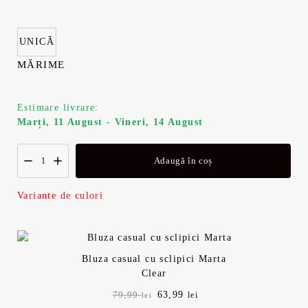
i
n
a
t
UNICĂ
l
e
MĂRIME
a
s
Estimare livrare:
f
t
Marți, 11 August - Vineri, 14 August
o
e
Adaugă în coș
s
:
Variante de culori
t
6
:
3
Bluza casual cu sclipici Marta
7
,
Clear
P
63,99
P
79,99
lei
lei