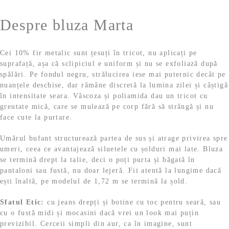
s
:
Despre bluza Marta
t
6
:
3
7
,
Cei 10% fir metalic sunt țesuți în tricot, nu aplicați pe
9
9
suprafață, așa că sclipiciul e uniform și nu se exfoliază după
,
9
spălări. Pe fondul negru, strălucirea iese mai puternic decât pe
9
nuanțele deschise, dar rămâne discretă la lumina zilei și câștigă
9
l
în intensitate seara. Vâscoza și poliamida dau un tricot cu
e
greutate mică, care se mulează pe corp fără să strângă și nu
l
i
face cute la purtare.
e
.
i
Umărul bufant structurează partea de sus și atrage privirea spre
.
umeri, ceea ce avantajează siluetele cu șolduri mai late. Bluza
se termină drept la talie, deci o poți purta și băgată în
pantaloni sau fustă, nu doar lejeră. Fii atentă la lungime dacă
ești înaltă, pe modelul de 1,72 m se termină la șold.
Sfatul Etic:
cu jeans drepți și botine cu toc pentru seară, sau
cu o fustă midi și mocasini dacă vrei un look mai puțin
previzibil. Cerceii simpli din aur, ca în imagine, sunt