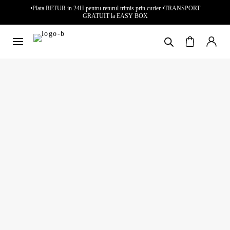
•Plata RETUR in 24H pentru returul trimis prin curier •TRANSPORT
GRATUIT la EASY BOX