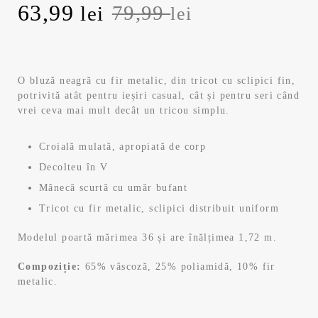
P
63,99
P
79,99
lei
lei
r
r
e
e
O bluză neagră cu fir metalic, din tricot cu sclipici fin,
potrivită atât pentru ieșiri casual, cât și pentru seri când
ț
ț
vrei ceva mai mult decât un tricou simplu.
u
u
Croială mulată, apropiată de corp
l
l
Decolteu în V
Mânecă scurtă cu umăr bufant
i
c
Tricot cu fir metalic, sclipici distribuit uniform
n
u
Modelul poartă mărimea 36 și are înălțimea 1,72 m.
i
r
Compoziție:
65% vâscoză, 25% poliamidă, 10% fir
metalic.
ț
e