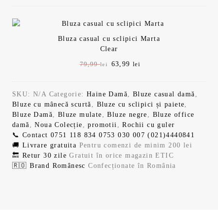
o
e
i
r
9
l
s
:
ț
e
e
t
6
i
n
l
i
:
3
a
t
e
.
Bluza casual cu sclipici Marta
7
,
l
e
i
Clear
9
9
a
s
.
,
9
P
63,99
P
79,99
lei
lei
f
t
9
r
r
o
e
9
l
e
e
s
:
e
SKU:
N/A
Categorie:
Haine Damă
,
Bluze casual damă
,
ț
ț
t
6
l
i
Bluze cu mânecă scurtă
,
Bluze cu sclipici și paiete
,
u
u
:
3
e
.
Bluze Damă
,
Bluze mulate
,
Bluze negre
,
Bluze office
l
l
7
,
i
damă
,
Noua Colecție
,
promotii
,
Rochii cu guler
i
c
9
9
.
📞 Contact
0751 118 834
0753 030 007
(021)4440841
n
u
,
9
🚚 Livrare gratuita
Pentru comenzi de minim 200 lei
i
r
9
🔙 Retur 30 zile
Gratuit în orice magazin ETIC
ț
e
9
l
🇷🇴 Brand Românesc
Confecționate în România
i
n
e
a
t
l
i
l
e
e
.
a
s
i
f
t
.
o
e