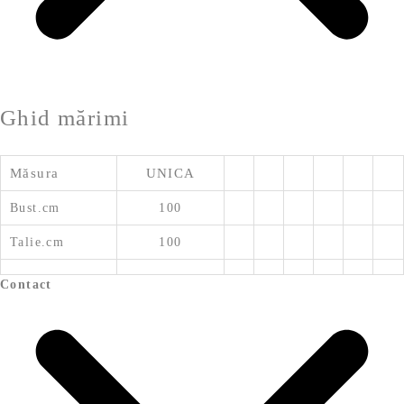
Ghid mărimi
Măsura
UNICA
Bust.cm
100
Talie.cm
100
Contact