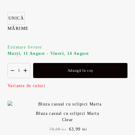
i
n
a
t
UNICĂ
l
e
MĂRIME
a
s
Estimare livrare:
f
t
Marți, 11 August - Vineri, 14 August
o
e
Adaugă în coș
s
:
Variante de culori
t
6
:
3
Bluza casual cu sclipici Marta
7
,
Clear
P
63,99
P
79,99
lei
lei