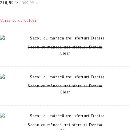
P
216,99
P
lei
309,99
lei
r
r
e
e
ț
ț
Variante de culori
u
u
l
l
i
c
n
u
Sacou cu maneca trei sferturi Denisa
i
r
Clear
ț
e
i
n
a
t
l
e
a
s
f
t
Sacou cu mânecă trei sferturi Denisa
o
e
Clear
s
:
t
2
:
1
3
6
0
,
9
9
Sacou cu mânecă trei sferturi Denisa