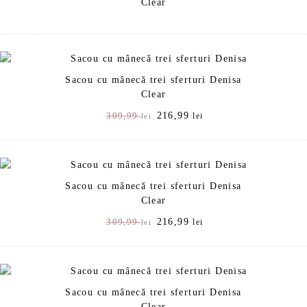
,
9
Clear
9
9
l
e
l
i
e
.
Sacou cu mânecă trei sferturi Denisa
i
Clear
.
P
216,99
P
309,99
lei
lei
r
r
e
e
ț
ț
u
u
Sacou cu mânecă trei sferturi Denisa
l
l
Clear
i
c
n
u
P
216,99
P
309,99
lei
lei
i
r
r
r
ț
e
e
e
i
n
ț
ț
a
t
u
u
l
e
Sacou cu mânecă trei sferturi Denisa
l
l
a
s
Clear