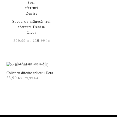
Sacou cu mânecă trei
sferturi Denisa
Clear
Prețul
Prețul
216,99
309,99
lei
lei
inițial
curent
a
este:
fost:
216,99 lei.
309,99 lei.
MĂRIME UNICĂ
Colier cu diferite aplicatii Dora
Prețul
Prețul
55,99
lei
79,99
lei
inițial
curent
a
este:
fost:
55,99 lei.
79,99 lei.