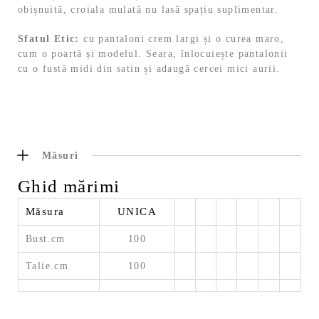
obișnuită, croiala mulată nu lasă spațiu suplimentar.
Sfatul Etic:
cu pantaloni crem largi și o curea maro,
cum o poartă și modelul. Seara, înlocuiește pantalonii
cu o fustă midi din satin și adaugă cercei mici aurii.
Măsuri
Ghid mărimi
Măsura
UNICA
Bust.cm
100
Talie.cm
100