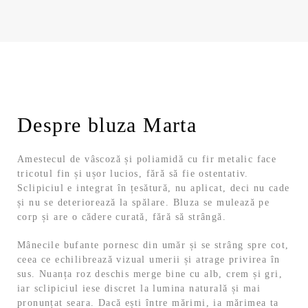
Despre bluza Marta
Amestecul de vâscoză și poliamidă cu fir metalic face
tricotul fin și ușor lucios, fără să fie ostentativ.
Sclipiciul e integrat în țesătură, nu aplicat, deci nu cade
și nu se deteriorează la spălare. Bluza se mulează pe
corp și are o cădere curată, fără să strângă.
Mânecile bufante pornesc din umăr și se strâng spre cot,
ceea ce echilibrează vizual umerii și atrage privirea în
sus. Nuanța roz deschis merge bine cu alb, crem și gri,
iar sclipiciul iese discret la lumina naturală și mai
pronunțat seara. Dacă ești între mărimi, ia mărimea ta