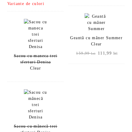
Variante de culori
a
este:
fost:
111,99 lei.
fost:
216,99 lei.
159,99 lei.
309,99 lei.
Geantă cu mâner Summer
Clear
Prețul
Prețul
111,99
159,99
lei
lei
Sacou cu maneca trei
inițial
curent
sferturi Denisa
a
este:
Clear
fost:
111,99
159,99 lei.
Sacou cu mânecă trei