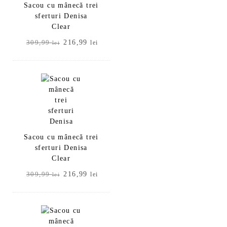
Sacou cu mânecă trei
sferturi Denisa
Clear
Prețul
Prețul
216,99
309,99
lei
lei
inițial
curent
a
este:
fost:
216,99 lei.
309,99 lei.
Sacou cu mânecă trei
sferturi Denisa
Clear
Prețul
Prețul
216,99
309,99
lei
lei
inițial
curent
a
este:
fost:
216,99 lei.
309,99 lei.