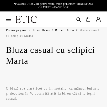
•Plata RETUR in 24H pentru returul trimis prin curier •TRANSPORT
GRATUIT la EASY BOX
Prima pagină
Haine Damă
Bluze Damă
Bluza casual
cu sclipici Marta
Bluza casual cu sclipici
Marta
O bluză roz din tricot cu fir metalic, cu mâneci bufante
și decolteu în V, potrivită atât la birou cât și la ieșiri
casual.