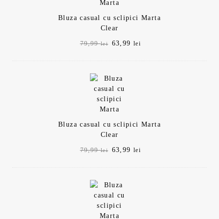
Bluza casual cu sclipici Marta
Clear
Prețul
Prețul
63,99
79,99
lei
lei
inițial
curent
a
este:
fost:
63,99 lei.
79,99 lei.
Bluza casual cu sclipici Marta
Clear
Prețul
Prețul
63,99
79,99
lei
lei
inițial
curent
a
este:
fost:
63,99 lei.
79,99 lei.