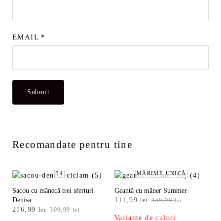
EMAIL
*
Recomandate pentru tine
34
MĂRIME UNICĂ
Sacou cu mânecă trei sferturi
Geantă cu mâner Summer
Prețul
Prețul
Denisa
111,99
lei
159,99
lei
Prețul
Prețul
216,99
inițial
curent
lei
309,99
lei
Variante de culori
inițial
curent
a
este: