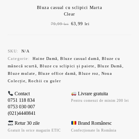
Bluza casual cu sclipici Marta
Clear
Prețul
Prețul
63,99
79,99
lei
lei
inițial
curent
a
este:
fost:
63,99 lei.
79,99 lei.
SKU:
N/A
Categorie:
Haine Damă
,
Bluze casual damă
,
Bluze cu
mânecă scurtă
,
Bluze cu sclipici și paiete
,
Bluze Damă
,
Bluze mulate
,
Bluze office damă
,
Bluze roz
,
Noua
Colecție
,
Rochii cu guler
Contact
Livrare gratuita
0751 118 834
Pentru comenzi de minim 200 lei
0753 030 007
(021)4440841
Retur 30 zile
Brand Românesc
Gratuit în orice magazin ETIC
Confecționate în România