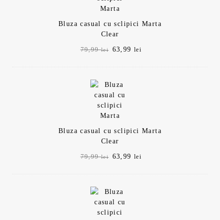
Bluza casual cu sclipici Marta
Clear
Prețul
Prețul
63,99
79,99
lei
lei
inițial
curent
a
este:
fost:
63,99 lei.
79,99 lei.
Bluza casual cu sclipici Marta
Clear
Prețul
Prețul
63,99
79,99
lei
lei
inițial
curent
a
este:
fost:
63,99 lei.
79,99 lei.