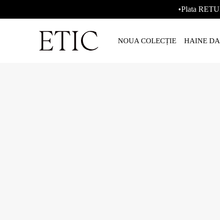
•Plata RETU
NOUA COLECȚIE
HAINE D