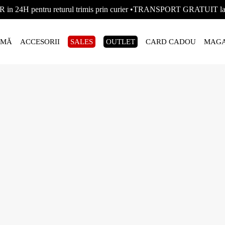
R in 24H pentru returul trimis prin curier •TRANSPORT GRATUIT
AMĂ
ACCESORII
SALES
OUTLET
CARD CADOU
MAGA