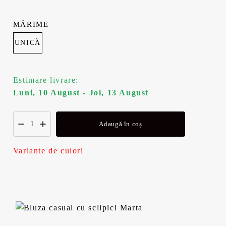
a
s
MĂRIME
f
t
UNICĂ
o
e
Estimare livrare:
s
:
Luni, 10 August - Joi, 13 August
t
6
Adaugă în coș
:
3
7
,
Variante de culori
9
9
,
9
9