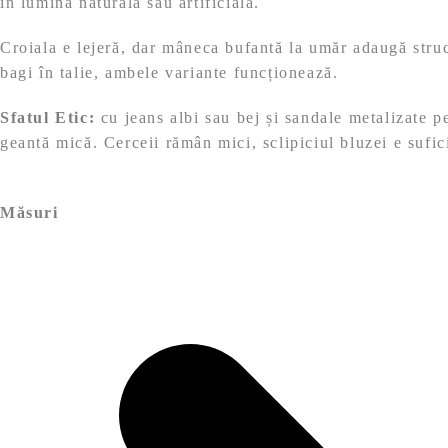
în lumină naturală sau artificială.
Croiala e lejeră, dar mâneca bufantă la umăr adaugă structu
bagi în talie, ambele variante funcționează.
Sfatul Etic:
cu jeans albi sau bej și sandale metalizate p
geantă mică. Cerceii rămân mici, sclipiciul bluzei e sufic
Măsuri