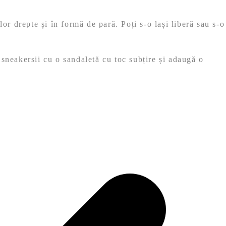
or drepte și în formă de pară. Poți s-o lași liberă sau s-o
sneakersii cu o sandaletă cu toc subțire și adaugă o