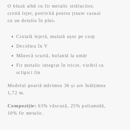
e
e
O bluză albă cu fir metalic strălucitor,
ț
ț
croită lejer, potrivită pentru ținute casual
cu un detaliu în plus.
u
u
Croială lejeră, mulată ușor pe corp
l
l
Decolteu în V
i
c
Mânecă scurtă, bufantă la umăr
n
u
Fir metalic integrat în tricot, vizibil ca
sclipici fin
i
r
Modelul poartă mărimea 36 și are înălțimea
ț
e
1,72 m.
i
n
Compoziție:
65% vâscoză, 25% poliamidă,
10% fir metalic.
a
t
l
e