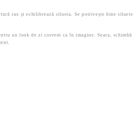
ră sus și echilibrează silueta. Se potrivește bine siluetel
entru un look de zi coerent ca în imagine. Seara, schimbă 
ient.