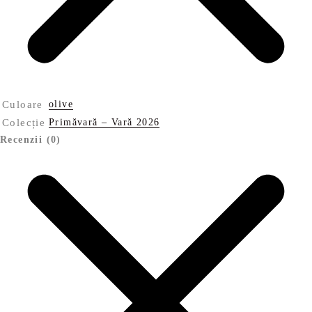
Culoare
olive
Colecție
Primăvară – Vară 2026
Recenzii (0)