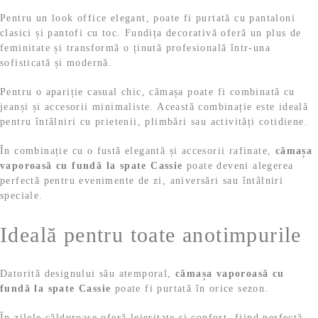
Pentru un look office elegant, poate fi purtată cu pantaloni
clasici și pantofi cu toc. Fundița decorativă oferă un plus de
feminitate și transformă o ținută profesională într-una
sofisticată și modernă.
Pentru o apariție casual chic, cămașa poate fi combinată cu
jeanși și accesorii minimaliste. Această combinație este ideală
pentru întâlniri cu prietenii, plimbări sau activități cotidiene.
În combinație cu o fustă elegantă și accesorii rafinate,
cămașa
vaporoasă cu fundă la spate Cassie
poate deveni alegerea
perfectă pentru evenimente de zi, aniversări sau întâlniri
speciale.
Ideală pentru toate anotimpurile
Datorită designului său atemporal,
cămașa vaporoasă cu
fundă la spate Cassie
poate fi purtată în orice sezon.
În zilele călduroase oferă lejeritate și confort, fiind perfectă