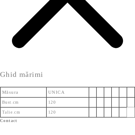
Ghid mărimi
Măsura
UNICA
Bust.cm
120
Talie.cm
120
Contact