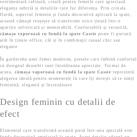
vestimentară rafinată, creată pentru femeile care apreciază
.
eleganța subtilă și detaliile care fac diferența. Prin croiala
fluidă, aspectul feminin și funda decorativă aplicată la spate,
această cămașă reușește să transforme orice ținută într-o
apariție sofisticată și memorabilă. Confortabilă și versatilă,
cămașa vaporoasă cu fundă la spate Cassie
poate fi purtată
atât în ținute office, cât și în combinații casual chic sau
elegante.
În garderoba unei femei moderne, piesele care îmbină confortul
cu designul deosebit sunt întotdeauna apreciate. Tocmai de
aceea,
cămașa vaporoasă cu fundă la spate Cassie
reprezintă
alegerea ideală pentru momentele în care îți dorești să te simți
feminină, elegantă și încrezătoare.
Design feminin cu detalii de
efect
Elementul care transformă această piesă într-una specială este
funda decorativă amplasată la spate. Acest detaliu adaugă un