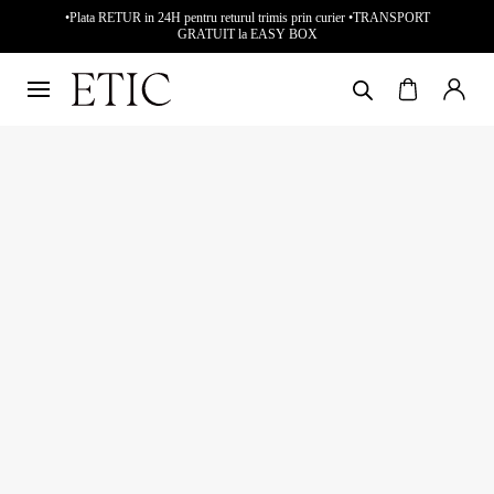
•Plata RETUR in 24H pentru returul trimis prin curier •TRANSPORT
GRATUIT la EASY BOX