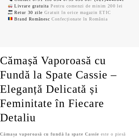
,
9
o
e
Livrare gratuita
Pentru comenzi de minim 200 lei
i
r
9
s
:
Retur 30 zile
Gratuit în orice magazin ETIC
ț
e
9
l
t
1
Brand Românesc
Confecționate în România
i
n
e
:
1
a
t
l
i
1
1
l
e
e
.
3
,
a
s
i
9
9
f
t
.
,
9
o
e
9
Cămașă Vaporoasă cu
s
:
9
l
t
1
e
Fundă la Spate Cassie –
:
1
l
i
1
1
e
.
3
,
Eleganță Delicată și
i
9
9
.
,
9
Feminitate în Fiecare
9
9
l
Detaliu
e
l
i
e
.
Cămașa vaporoasă cu fundă la spate Cassie
este o piesă
i