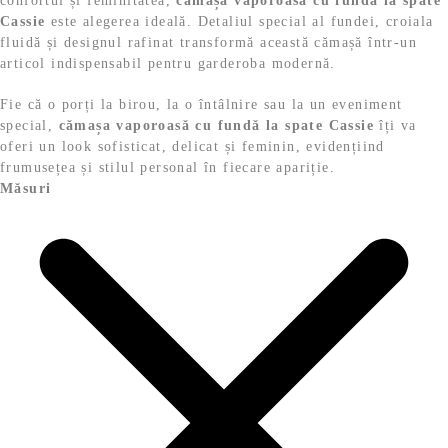
confortul și feminitatea,
cămașa vaporoasă cu fundă la spate
Cassie
este alegerea ideală. Detaliul special al fundei, croiala
fluidă și designul rafinat transformă această cămașă într-un
articol indispensabil pentru garderoba modernă.
Fie că o porți la birou, la o întâlnire sau la un eveniment
special,
cămașa vaporoasă cu fundă la spate Cassie
îți va
oferi un look sofisticat, delicat și feminin, evidențiind
frumusețea și stilul personal în fiecare apariție.
Măsuri