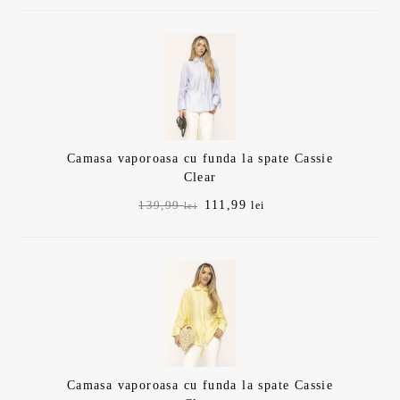
Camasa vaporoasa cu funda la spate Cassie
Clear
Prețul
Prețul
111,99
139,99
lei
lei
inițial
curent
a
este:
fost:
111,99 lei.
139,99 lei.
Camasa vaporoasa cu funda la spate Cassie