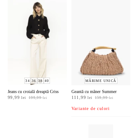
34
36
38
40
MĂRIME UNICĂ
Jeans cu croială dreaptă Criss
Geantă cu mâner Summer
Prețul
Prețul
Prețul
Prețul
99,99
111,99
lei
199,99
lei
159,99
lei
lei
inițial
curent
inițial
curent
Variante de culori
a
este:
a
este:
fost:
99,99 lei.
fost:
111,99 lei.
199,99 lei.
159,99 lei.