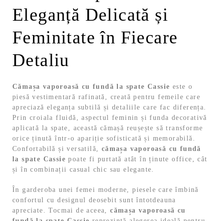
Eleganță Delicată și
Feminitate în Fiecare
Detaliu
Cămașa vaporoasă cu fundă la spate Cassie
este o
piesă vestimentară rafinată, creată pentru femeile care
apreciază eleganța subtilă și detaliile care fac diferența.
Prin croiala fluidă, aspectul feminin și funda decorativă
aplicată la spate, această cămașă reușește să transforme
orice ținută într-o apariție sofisticată și memorabilă.
Confortabilă și versatilă,
cămașa vaporoasă cu fundă
la spate Cassie
poate fi purtată atât în ținute office, cât
și în combinații casual chic sau elegante.
În garderoba unei femei moderne, piesele care îmbină
confortul cu designul deosebit sunt întotdeauna
apreciate. Tocmai de aceea,
cămașa vaporoasă cu
fundă la spate Cassie
reprezintă alegerea ideală pentru