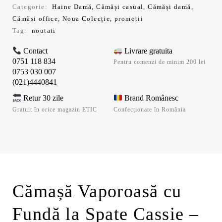
Categorie:
Haine Damă
,
Cămăși casual
,
Cămăși damă
,
Cămăși office
,
Noua Colecție
,
promotii
Tag:
noutati
Contact
Livrare gratuita
0751 118 834
Pentru comenzi de minim 200 lei
0753 030 007
(021)4440841
Retur 30 zile
Brand Românesc
Gratuit în orice magazin ETIC
Confecționate în România
Cămașă Vaporoasă cu
Fundă la Spate Cassie –