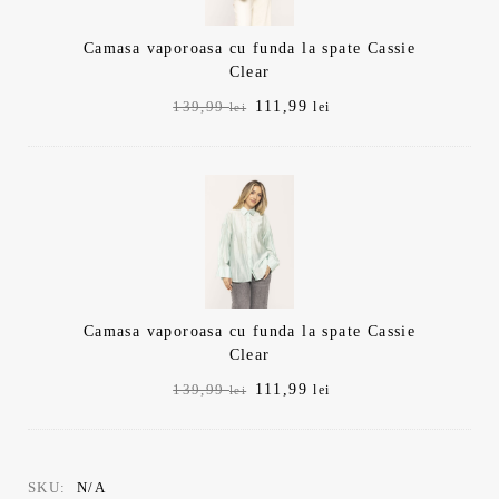
Camasa vaporoasa cu funda la spate Cassie
Clear
Prețul
Prețul
111,99
139,99
lei
lei
inițial
curent
a
este:
fost:
111,99 lei.
139,99 lei.
Camasa vaporoasa cu funda la spate Cassie
Clear
Prețul
Prețul
111,99
139,99
lei
lei
inițial
curent
a
este:
fost:
111,99 lei.
139,99 lei.
SKU:
N/A