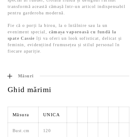
special al fundei, croiala fluidă și designul rafinat
transformă această cămașă într-un articol indispensabil
pentru garderoba modernă.
Fie că o porți la birou, la o întâlnire sau la un
eveniment special,
cămașa vaporoasă cu fundă la
spate Cassie
îți va oferi un look sofisticat, delicat și
feminin, evidențiind frumusețea și stilul personal în
fiecare apariție.
Măsuri
Ghid mărimi
Măsura
UNICA
Bust.cm
120