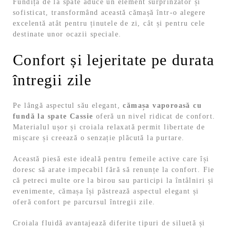
Fundița de la spate aduce un element surprinzător și
sofisticat, transformând această cămașă într-o alegere
excelentă atât pentru ținutele de zi, cât și pentru cele
destinate unor ocazii speciale.
Confort și lejeritate pe durata
întregii zile
Pe lângă aspectul său elegant,
cămașa vaporoasă cu
fundă la spate Cassie
oferă un nivel ridicat de confort.
Materialul ușor și croiala relaxată permit libertate de
mișcare și creează o senzație plăcută la purtare.
Această piesă este ideală pentru femeile active care își
doresc să arate impecabil fără să renunțe la confort. Fie
că petreci multe ore la birou sau participi la întâlniri și
evenimente, cămașa își păstrează aspectul elegant și
oferă confort pe parcursul întregii zile.
Croiala fluidă avantajează diferite tipuri de siluetă și