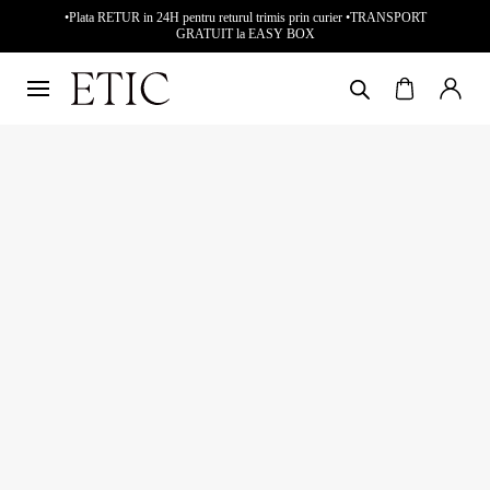
•Plata RETUR in 24H pentru returul trimis prin curier •TRANSPORT
GRATUIT la EASY BOX