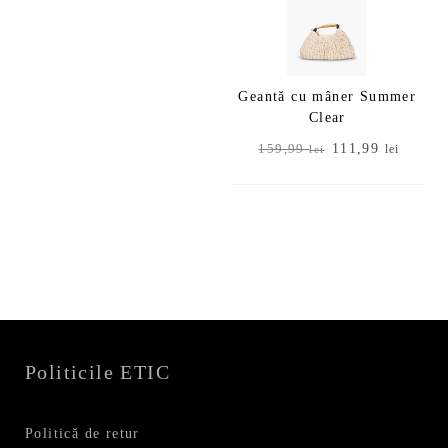
Geantă cu mâner Summer
Clear
Prețul
Prețul
111,99
159,99
lei
lei
inițial
curent
a
este:
fost:
111,99
159,99 lei.
Politicile ETIC
Politică de retur