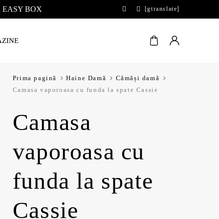
 la EASY BOX
[gtranslate]
ZINE
Prima pagină
Haine Damă
Cămăși damă
Camasa vaporoasa cu funda la spate Cassie
Camasa
vaporoasa cu
funda la spate
Cassie