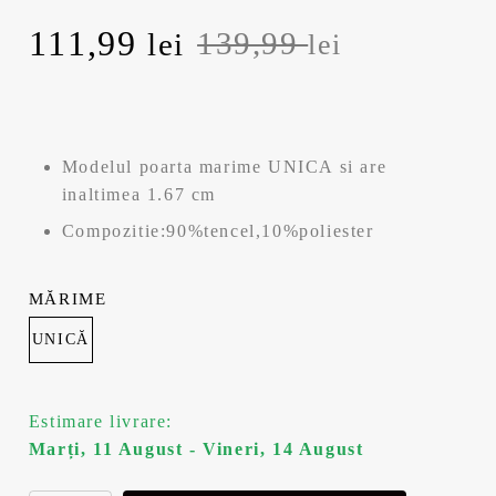
P
111,99
P
139,99
lei
lei
r
r
e
e
Modelul poarta marime UNICA si are
ț
ț
inaltimea 1.67 cm
u
u
Compozitie:90%tencel,10%poliester
l
l
MĂRIME
i
c
UNICĂ
n
u
Estimare livrare:
i
r
Marți, 11 August - Vineri, 14 August
ț
e