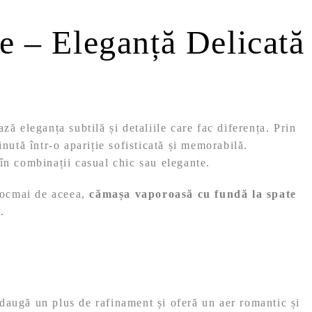
e – Eleganță Delicată
ză eleganța subtilă și detaliile care fac diferența. Prin
nută într-o apariție sofisticată și memorabilă.
i în combinații casual chic sau elegante.
 Tocmai de aceea,
cămașa vaporoasă cu fundă la spate
.
adaugă un plus de rafinament și oferă un aer romantic și