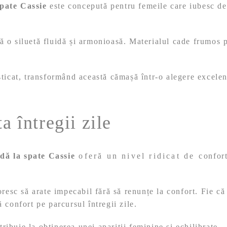
pate Cassie
este concepută pentru femeile care iubesc det
 o siluetă fluidă și armonioasă. Materialul cade frumos pe
ticat, transformând această cămașă într-o alegere excelentă
a întregii zile
dă la spate Cassie
oferă un nivel ridicat de confort. Ma
resc să arate impecabil fără să renunțe la confort. Fie că p
 confort pe parcursul întregii zile.
tribuie la obținerea unei apariții feminine și echilibrate.