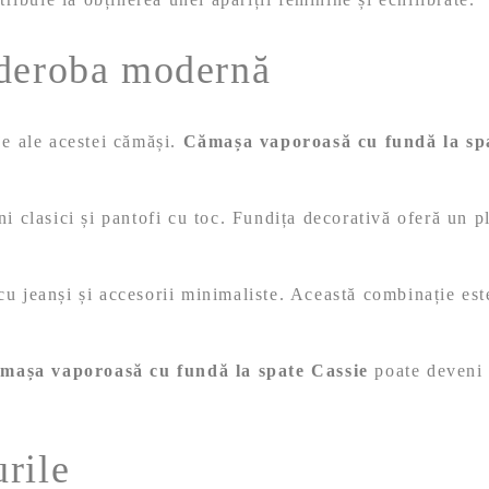
rderoba modernă
je ale acestei cămăși.
Cămașa vaporoasă cu fundă la sp
ni clasici și pantofi cu toc. Fundița decorativă oferă un p
u jeanși și accesorii minimaliste. Această combinație este
mașa vaporoasă cu fundă la spate Cassie
poate deveni 
urile