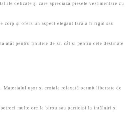
aliile delicate și care apreciază piesele vestimentare cu
 corp și oferă un aspect elegant fără a fi rigid sau
 atât pentru ținutele de zi, cât și pentru cele destinate
terialul ușor și croiala relaxată permit libertate de
etreci multe ore la birou sau participi la întâlniri și