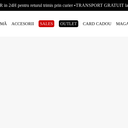
R in 24H pentru returul trimis prin curier •TRANSPORT GRATUIT
AMĂ
ACCESORII
SALES
OUTLET
CARD CADOU
MAGA