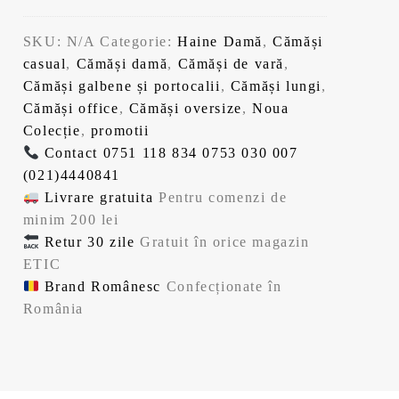
SKU:
N/A
Categorie:
Haine Damă
,
Cămăși
casual
,
Cămăși damă
,
Cămăși de vară
,
Cămăși galbene și portocalii
,
Cămăși lungi
,
Cămăși office
,
Cămăși oversize
,
Noua
Colecție
,
promotii
Contact
0751 118 834
0753 030 007
(021)4440841
Livrare gratuita
Pentru comenzi de
minim 200 lei
Retur 30 zile
Gratuit în orice magazin
ETIC
Brand Românesc
Confecționate în
România