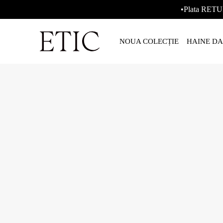
•Plata RETU
NOUA COLECȚIE
HAINE D