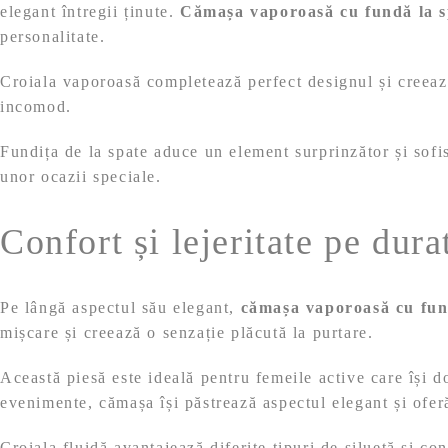
elegant întregii ținute.
Cămașa vaporoasă cu fundă la s
personalitate.
Croiala vaporoasă completează perfect designul și creează
incomod.
Fundița de la spate aduce un element surprinzător și sofis
unor ocazii speciale.
Confort și lejeritate pe durat
Pe lângă aspectul său elegant,
cămașa vaporoasă cu fun
mișcare și creează o senzație plăcută la purtare.
Această piesă este ideală pentru femeile active care își do
evenimente, cămașa își păstrează aspectul elegant și oferă
Croiala fluidă avantajează diferite tipuri de siluetă și con