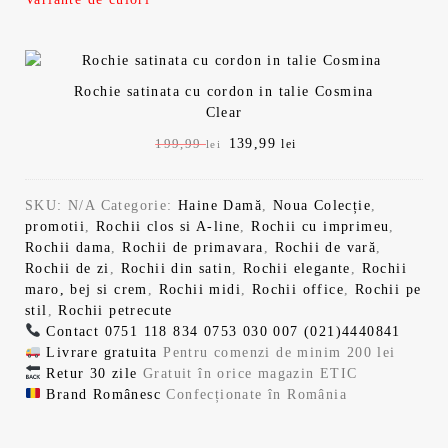
i
n
a
t
l
e
Rochie satinata cu cordon in talie Cosmina
Clear
a
s
P
139,99
P
199,99
lei
lei
r
r
f
t
e
e
SKU:
N/A
Categorie:
Haine Damă
,
Noua Colecție
,
ț
ț
o
e
promotii
,
Rochii clos si A-line
,
Rochii cu imprimeu
,
u
u
Rochii dama
,
Rochii de primavara
,
Rochii de vară
,
l
l
s
:
Rochii de zi
,
Rochii din satin
,
Rochii elegante
,
Rochii
i
c
maro, bej si crem
,
Rochii midi
,
Rochii office
,
Rochii pe
n
u
t
1
stil
,
Rochii petrecute
i
r
Contact
0751 118 834
0753 030 007
(021)4440841
ț
e
:
3
Livrare gratuita
Pentru comenzi de minim 200 lei
i
n
Retur 30 zile
Gratuit în orice magazin ETIC
a
t
Brand Românesc
Confecționate în România
1
9
l
e
a
s
f
t