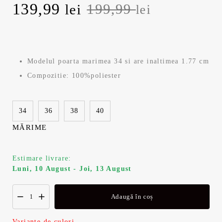
P
139,99
P
199,99
lei
lei
r
r
e
e
Modelul poarta marimea 34 si are inaltimea 1.77 cm
ț
ț
Compozitie: 100%poliester
u
u
34
36
38
40
l
l
MĂRIME
i
c
n
u
Estimare livrare:
Luni, 10 August - Joi, 13 August
i
r
Adaugă în coș
ț
e
Variante de culori