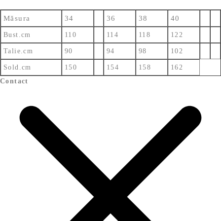
Măsura
34
36
38
40
Bust.cm
110
114
118
122
Talie.cm
90
94
98
102
Sold.cm
150
154
158
162
Contact