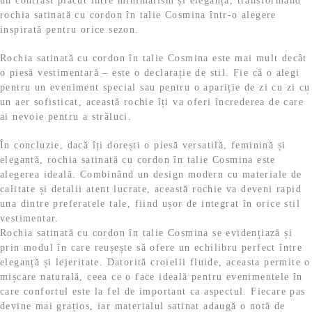
un contrast plăcut între minimalism și eleganță, transformând
rochia satinată cu cordon în talie Cosmina într-o alegere
inspirată pentru orice sezon.
Rochia satinată cu cordon în talie Cosmina este mai mult decât
o piesă vestimentară – este o declarație de stil. Fie că o alegi
pentru un eveniment special sau pentru o apariție de zi cu zi cu
un aer sofisticat, această rochie îți va oferi încrederea de care
ai nevoie pentru a străluci.
În concluzie, dacă îți dorești o piesă versatilă, feminină și
elegantă, rochia satinată cu cordon în talie Cosmina este
alegerea ideală. Combinând un design modern cu materiale de
calitate și detalii atent lucrate, această rochie va deveni rapid
una dintre preferatele tale, fiind ușor de integrat în orice stil
vestimentar.
Rochia satinată cu cordon în talie Cosmina se evidențiază și
prin modul în care reușește să ofere un echilibru perfect între
eleganță și lejeritate. Datorită croielii fluide, aceasta permite o
mișcare naturală, ceea ce o face ideală pentru evenimentele în
care confortul este la fel de important ca aspectul. Fiecare pas
devine mai grațios, iar materialul satinat adaugă o notă de