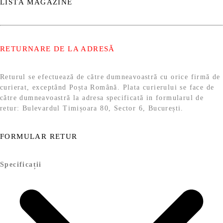
LISTĂ MAGAZINE
RETURNARE DE LA ADRESĂ
Returul se efectuează de către dumneavoastră cu orice firmă de
curierat, exceptând Poșta Română. Plata curierului se face de
către dumneavoastră la adresa specificată in formularul de
retur: Bulevardul Timișoara 80, Sector 6, București.
FORMULAR RETUR
Specificații