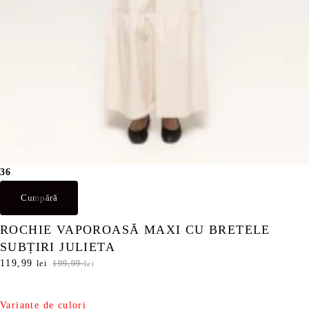
i
l
.
e
i
.
36
Cumpără
ROCHIE VAPOROASĂ MAXI CU BRETELE
SUBȚIRI JULIETA
P
119,99
P
lei
199,99
lei
r
r
e
e
ț
ț
Variante de culori