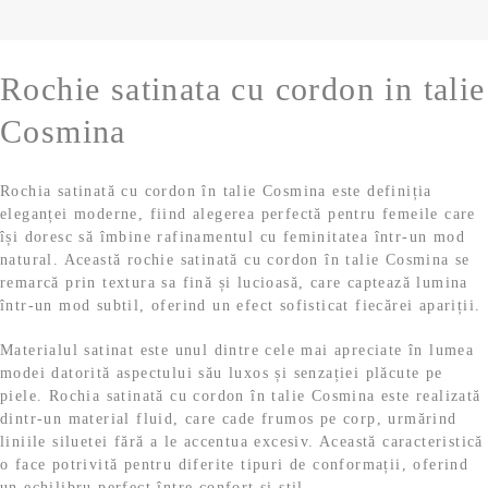
9
,
o
e
s
:
9
9
t
1
Rochie satinata cu cordon in talie
:
3
,
9
1
9
Cosmina
9
,
9
9
9
,
9
9
l
Rochia satinată cu cordon în talie Cosmina este definiția
9
eleganței moderne, fiind alegerea perfectă pentru femeile care
9
l
e
își doresc să îmbine rafinamentul cu feminitatea într-un mod
e
natural. Această rochie satinată cu cordon în talie Cosmina se
l
i
l
i
remarcă prin textura sa fină și lucioasă, care captează lumina
e
.
într-un mod subtil, oferind un efect sofisticat fiecărei apariții.
i
e
.
.
Materialul satinat este unul dintre cele mai apreciate în lumea
modei datorită aspectului său luxos și senzației plăcute pe
i
piele. Rochia satinată cu cordon în talie Cosmina este realizată
dintr-un material fluid, care cade frumos pe corp, urmărind
.
liniile siluetei fără a le accentua excesiv. Această caracteristică
o face potrivită pentru diferite tipuri de conformații, oferind
un echilibru perfect între confort și stil.