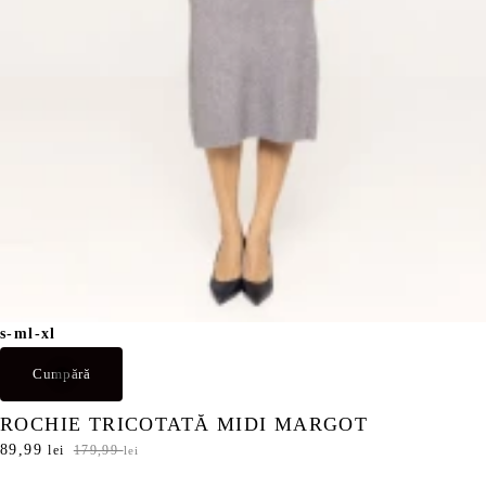
,
9
l
9
e
i
l
.
e
i
.
s-m
l-xl
Cumpără
ROCHIE TRICOTATĂ MIDI MARGOT
P
89,99
P
lei
179,99
lei
r
r