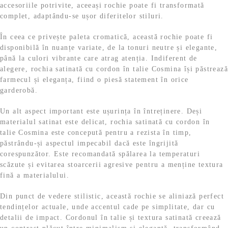
accesoriile potrivite, aceeași rochie poate fi transformată
complet, adaptându-se ușor diferitelor stiluri.
În ceea ce privește paleta cromatică, această rochie poate fi
disponibilă în nuanțe variate, de la tonuri neutre și elegante,
până la culori vibrante care atrag atenția. Indiferent de
alegere, rochia satinată cu cordon în talie Cosmina își păstrează
farmecul și eleganța, fiind o piesă statement în orice
garderobă.
Un alt aspect important este ușurința în întreținere. Deși
materialul satinat este delicat, rochia satinată cu cordon în
talie Cosmina este concepută pentru a rezista în timp,
păstrându-și aspectul impecabil dacă este îngrijită
corespunzător. Este recomandată spălarea la temperaturi
scăzute și evitarea stoarcerii agresive pentru a menține textura
fină a materialului.
Din punct de vedere stilistic, această rochie se aliniază perfect
tendințelor actuale, unde accentul cade pe simplitate, dar cu
detalii de impact. Cordonul în talie și textura satinată creează