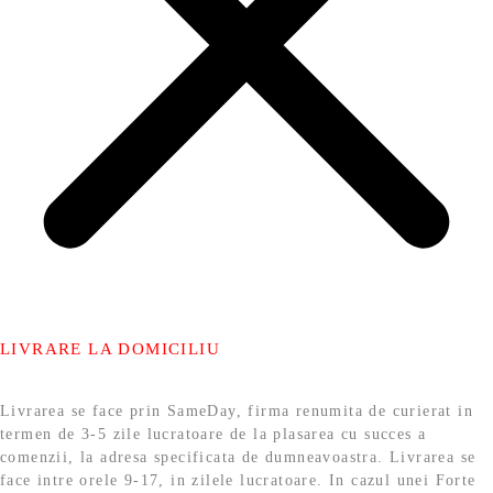
LIVRARE LA DOMICILIU
Livrarea se face prin SameDay, firma renumita de curierat in
termen de 3-5 zile lucratoare de la plasarea cu succes a
comenzii, la adresa specificata de dumneavoastra. Livrarea se
face intre orele 9-17, in zilele lucratoare. In cazul unei Forte