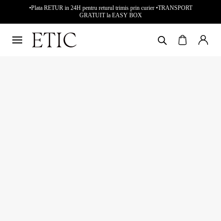
•Plata RETUR in 24H pentru returul trimis prin curier •TRANSPORT
GRATUIT la EASY BOX