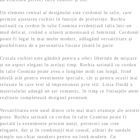
Un element central al designului este cordonul în talie, care
permite ajustarea rochiei în funcție de preferințe. Rochia
satinată cu cordon în talie Cosmina evidențiază talia într-un
mod delicat, creând o siluetă armonioasă și feminină. Cordonul
poate fi legat în mai multe moduri, adăugând versatilitate și
posibilitatea de a personaliza fiecare ținută în parte.
Croiala rochiei este gândită pentru a oferi libertate de mișcare
și un aspect elegant în același timp. Rochia satinată cu cordon
în talie Cosmina poate avea o lungime midi sau lungă, fiind
ideală atât pentru evenimente speciale, cât și pentru ocazii mai
relaxate în care vrei să impresionezi prin stil. Linia fluidă a
materialului adaugă un aer romantic, în timp ce finisajele atent
realizate completează designul premium.
Versatilitatea este unul dintre cele mai mari avantaje ale acestei
piese. Rochia satinată cu cordon în talie Cosmina poate fi
purtată la evenimente precum nunți, petreceri sau cine
elegante, dar și în combinații mai casual, alături de sandale
simple sau chiar sneakers pentru un look modern. Cu