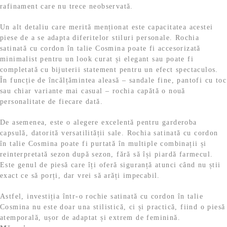
rafinament care nu trece neobservată.
Un alt detaliu care merită menționat este capacitatea acestei
piese de a se adapta diferitelor stiluri personale. Rochia
satinată cu cordon în talie Cosmina poate fi accesorizată
minimalist pentru un look curat și elegant sau poate fi
completată cu bijuterii statement pentru un efect spectaculos.
În funcție de încălțămintea aleasă – sandale fine, pantofi cu toc
sau chiar variante mai casual – rochia capătă o nouă
personalitate de fiecare dată.
De asemenea, este o alegere excelentă pentru garderoba
capsulă, datorită versatilității sale. Rochia satinată cu cordon
în talie Cosmina poate fi purtată în multiple combinații și
reinterpretată sezon după sezon, fără să își piardă farmecul.
Este genul de piesă care îți oferă siguranță atunci când nu știi
exact ce să porți, dar vrei să arăți impecabil.
Astfel, investiția într-o rochie satinată cu cordon în talie
Cosmina nu este doar una stilistică, ci și practică, fiind o piesă
atemporală, ușor de adaptat și extrem de feminină.