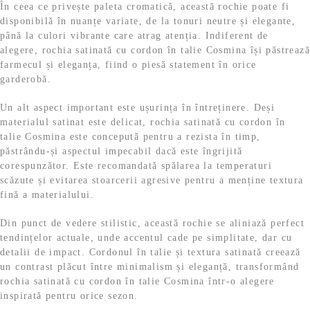
În ceea ce privește paleta cromatică, această rochie poate fi
disponibilă în nuanțe variate, de la tonuri neutre și elegante,
până la culori vibrante care atrag atenția. Indiferent de
alegere, rochia satinată cu cordon în talie Cosmina își păstrează
farmecul și eleganța, fiind o piesă statement în orice
garderobă.
Un alt aspect important este ușurința în întreținere. Deși
materialul satinat este delicat, rochia satinată cu cordon în
talie Cosmina este concepută pentru a rezista în timp,
păstrându-și aspectul impecabil dacă este îngrijită
corespunzător. Este recomandată spălarea la temperaturi
scăzute și evitarea stoarcerii agresive pentru a menține textura
fină a materialului.
Din punct de vedere stilistic, această rochie se aliniază perfect
tendințelor actuale, unde accentul cade pe simplitate, dar cu
detalii de impact. Cordonul în talie și textura satinată creează
un contrast plăcut între minimalism și eleganță, transformând
rochia satinată cu cordon în talie Cosmina într-o alegere
inspirată pentru orice sezon.