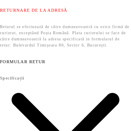
RETURNARE DE LA ADRESĂ
Returul se efectuează de către dumneavoastră cu orice firmă de
curierat, exceptând Poșta Română. Plata curierului se face de
către dumneavoastră la adresa specificată in formularul de
retur: Bulevardul Timișoara 80, Sector 6, București.
FORMULAR RETUR
Specificații