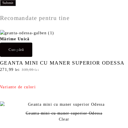
Recomandate pentru tine
Mărime Unică
Cumpără
GEANTA MINI CU MANER SUPERIOR ODESSA
P
271,99
P
lei
339,99
lei
r
r
e
e
ț
ț
Variante de culori
u
u
l
l
i
c
n
u
Geanta mini cu maner superior Odessa
i
r
Clear
ț
e
i
n