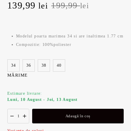
P
139,99
P
199,99
lei
lei
r
r
e
e
Modelul poarta marimea 34 si are inaltimea 1.77 cm
ț
ț
Compozitie: 100%poliester
u
u
34
36
38
40
l
l
MĂRIME
i
c
n
u
Estimare livrare:
Luni, 10 August - Joi, 13 August
i
r
Adaugă în coș
ț
e
Variante de culori