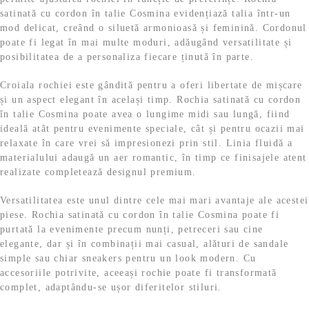
satinată cu cordon în talie Cosmina evidențiază talia într-un
mod delicat, creând o siluetă armonioasă și feminină. Cordonul
poate fi legat în mai multe moduri, adăugând versatilitate și
posibilitatea de a personaliza fiecare ținută în parte.
Croiala rochiei este gândită pentru a oferi libertate de mișcare
și un aspect elegant în același timp. Rochia satinată cu cordon
în talie Cosmina poate avea o lungime midi sau lungă, fiind
ideală atât pentru evenimente speciale, cât și pentru ocazii mai
relaxate în care vrei să impresionezi prin stil. Linia fluidă a
materialului adaugă un aer romantic, în timp ce finisajele atent
realizate completează designul premium.
Versatilitatea este unul dintre cele mai mari avantaje ale acestei
piese. Rochia satinată cu cordon în talie Cosmina poate fi
purtată la evenimente precum nunți, petreceri sau cine
elegante, dar și în combinații mai casual, alături de sandale
simple sau chiar sneakers pentru un look modern. Cu
accesoriile potrivite, aceeași rochie poate fi transformată
complet, adaptându-se ușor diferitelor stiluri.