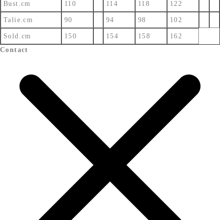
Bust.cm
110
114
118
122
Talie.cm
90
94
98
102
Sold.cm
150
154
158
162
Contact