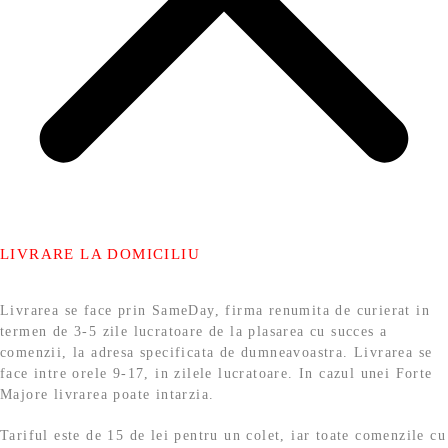
LIVRARE LA DOMICILIU
Livrarea se face prin SameDay, firma renumita de curierat in
termen de 3-5 zile lucratoare de la plasarea cu succes a
comenzii, la adresa specificata de dumneavoastra. Livrarea se
face intre orele 9-17, in zilele lucratoare. In cazul unei Forte
Majore livrarea poate intarzia.
Tariful este de 15 de lei pentru un colet, iar toate comenzile cu