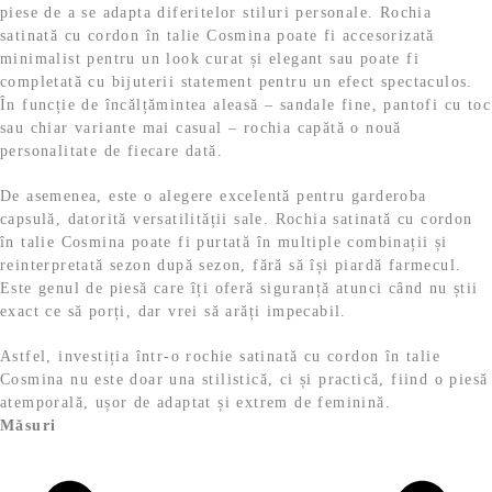
piese de a se adapta diferitelor stiluri personale. Rochia
satinată cu cordon în talie Cosmina poate fi accesorizată
minimalist pentru un look curat și elegant sau poate fi
completată cu bijuterii statement pentru un efect spectaculos.
În funcție de încălțămintea aleasă – sandale fine, pantofi cu toc
sau chiar variante mai casual – rochia capătă o nouă
personalitate de fiecare dată.
De asemenea, este o alegere excelentă pentru garderoba
capsulă, datorită versatilității sale. Rochia satinată cu cordon
în talie Cosmina poate fi purtată în multiple combinații și
reinterpretată sezon după sezon, fără să își piardă farmecul.
Este genul de piesă care îți oferă siguranță atunci când nu știi
exact ce să porți, dar vrei să arăți impecabil.
Astfel, investiția într-o rochie satinată cu cordon în talie
Cosmina nu este doar una stilistică, ci și practică, fiind o piesă
atemporală, ușor de adaptat și extrem de feminină.
Măsuri