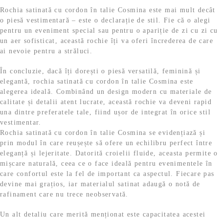
Rochia satinată cu cordon în talie Cosmina este mai mult decât
o piesă vestimentară – este o declarație de stil. Fie că o alegi
pentru un eveniment special sau pentru o apariție de zi cu zi cu
un aer sofisticat, această rochie îți va oferi încrederea de care
ai nevoie pentru a străluci.
În concluzie, dacă îți dorești o piesă versatilă, feminină și
elegantă, rochia satinată cu cordon în talie Cosmina este
alegerea ideală. Combinând un design modern cu materiale de
calitate și detalii atent lucrate, această rochie va deveni rapid
una dintre preferatele tale, fiind ușor de integrat în orice stil
vestimentar.
Rochia satinată cu cordon în talie Cosmina se evidențiază și
prin modul în care reușește să ofere un echilibru perfect între
eleganță și lejeritate. Datorită croielii fluide, aceasta permite o
mișcare naturală, ceea ce o face ideală pentru evenimentele în
care confortul este la fel de important ca aspectul. Fiecare pas
devine mai grațios, iar materialul satinat adaugă o notă de
rafinament care nu trece neobservată.
Un alt detaliu care merită menționat este capacitatea acestei