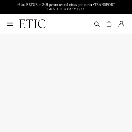
•Plata RETUR in 24H pentru returul trimis prin curier •TRANSPORT
GRATUIT la EASY BOX