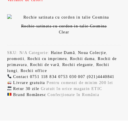
i
n
a
t
l
e
Rochie satinata cu cordon in talie Cosmina
Clear
a
s
f
t
SKU:
N/A
Categorie:
Haine Damă
,
Noua Colecție
,
promotii
,
Rochii cu imprimeu
,
Rochii dama
,
Rochii de
o
e
primavara
,
Rochii de vară
,
Rochii elegante
,
Rochii
lungi
,
Rochii office
s
:
Contact
0751 118 834
0753 030 007
(021)4440841
Livrare gratuita
Pentru comenzi de minim 200 lei
t
1
Retur 30 zile
Gratuit în orice magazin ETIC
Brand Românesc
Confecționate în România
:
3
1
9