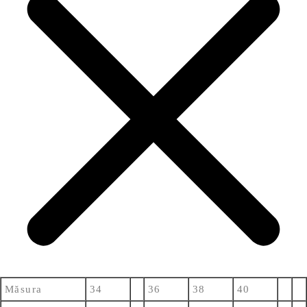
Măsura
34
36
38
40