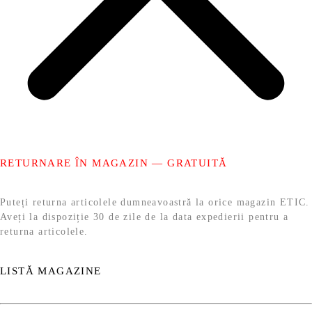
RETURNARE ÎN MAGAZIN — GRATUITĂ
Puteți returna articolele dumneavoastră la orice magazin ETIC.
Aveți la dispoziție 30 de zile de la data expedierii pentru a
returna articolele.
LISTĂ MAGAZINE