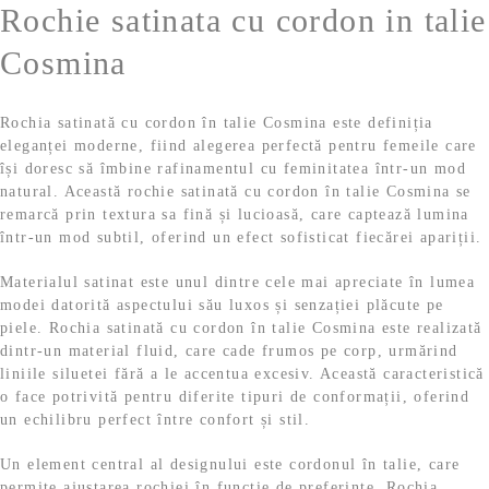
9
,
Rochie satinata cu cordon in talie
9
9
Cosmina
,
9
Rochia satinată cu cordon în talie Cosmina este definiția
9
eleganței moderne, fiind alegerea perfectă pentru femeile care
își doresc să îmbine rafinamentul cu feminitatea într-un mod
9
l
natural. Această rochie satinată cu cordon în talie Cosmina se
remarcă prin textura sa fină și lucioasă, care captează lumina
e
într-un mod subtil, oferind un efect sofisticat fiecărei apariții.
l
i
Materialul satinat este unul dintre cele mai apreciate în lumea
modei datorită aspectului său luxos și senzației plăcute pe
e
.
piele. Rochia satinată cu cordon în talie Cosmina este realizată
dintr-un material fluid, care cade frumos pe corp, urmărind
liniile siluetei fără a le accentua excesiv. Această caracteristică
i
o face potrivită pentru diferite tipuri de conformații, oferind
un echilibru perfect între confort și stil.
.
Un element central al designului este cordonul în talie, care
permite ajustarea rochiei în funcție de preferințe. Rochia