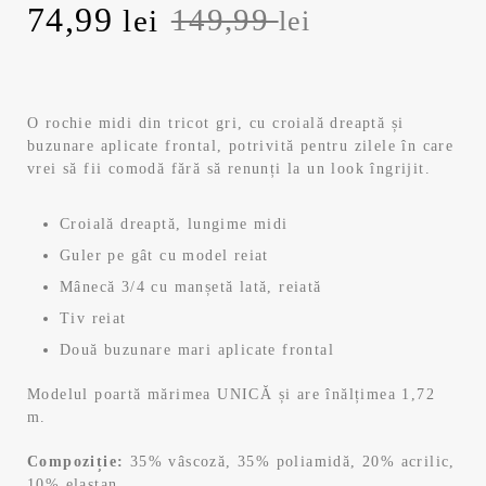
Prețul
Prețul
74,99
149,99
lei
lei
inițial
curent
a
este:
O rochie midi din tricot gri, cu croială dreaptă și
buzunare aplicate frontal, potrivită pentru zilele în care
fost:
74,99 lei.
vrei să fii comodă fără să renunți la un look îngrijit.
149,99 lei.
Croială dreaptă, lungime midi
Guler pe gât cu model reiat
Mânecă 3/4 cu manșetă lată, reiată
Tiv reiat
Două buzunare mari aplicate frontal
Modelul poartă mărimea UNICĂ și are înălțimea 1,72
m.
Compoziție:
35% vâscoză, 35% poliamidă, 20% acrilic,
10% elastan.