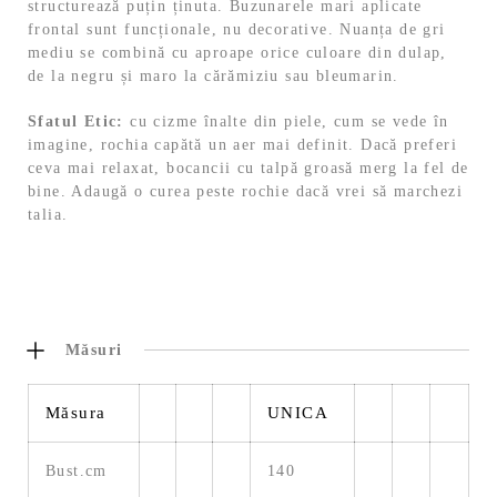
structurează puțin ținuta. Buzunarele mari aplicate
frontal sunt funcționale, nu decorative. Nuanța de gri
mediu se combină cu aproape orice culoare din dulap,
de la negru și maro la cărămiziu sau bleumarin.
Sfatul Etic:
cu cizme înalte din piele, cum se vede în
imagine, rochia capătă un aer mai definit. Dacă preferi
ceva mai relaxat, bocancii cu talpă groasă merg la fel de
bine. Adaugă o curea peste rochie dacă vrei să marchezi
talia.
Măsuri
Măsura
UNICA
Bust.cm
140