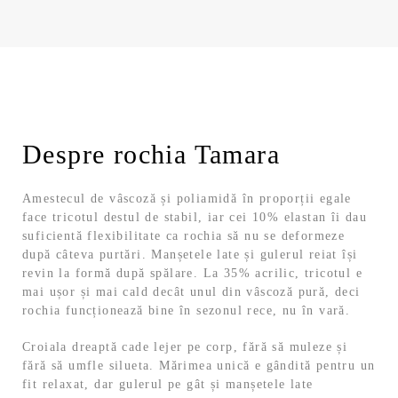
Despre rochia Tamara
Amestecul de vâscoză și poliamidă în proporții egale
face tricotul destul de stabil, iar cei 10% elastan îi dau
suficientă flexibilitate ca rochia să nu se deformeze
după câteva purtări. Manșetele late și gulerul reiat își
revin la formă după spălare. La 35% acrilic, tricotul e
mai ușor și mai cald decât unul din vâscoză pură, deci
rochia funcționează bine în sezonul rece, nu în vară.
Croiala dreaptă cade lejer pe corp, fără să muleze și
fără să umfle silueta. Mărimea unică e gândită pentru un
fit relaxat, dar gulerul pe gât și manșetele late