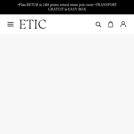
•Plata RETUR in 24H pentru returul trimis prin curier •TRANSPORT
GRATUIT la EASY BOX