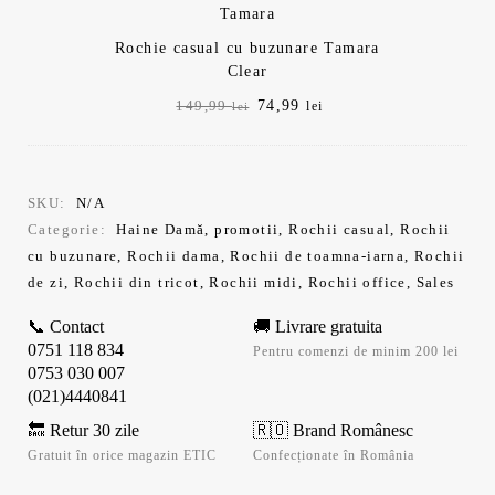
Rochie casual cu buzunare Tamara
Clear
Prețul
Prețul
74,99
149,99
lei
lei
inițial
curent
a
este:
fost:
74,99 lei.
149,99 lei.
SKU:
N/A
Categorie:
Haine Damă
,
promotii
,
Rochii casual
,
Rochii
cu buzunare
,
Rochii dama
,
Rochii de toamna-iarna
,
Rochii
de zi
,
Rochii din tricot
,
Rochii midi
,
Rochii office
,
Sales
📞 Contact
🚚 Livrare gratuita
0751 118 834
Pentru comenzi de minim 200 lei
0753 030 007
(021)4440841
🔙 Retur 30 zile
🇷🇴 Brand Românesc
Gratuit în orice magazin ETIC
Confecționate în România