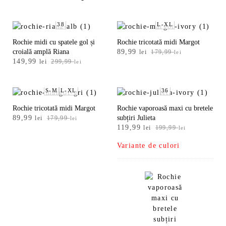
38
L-XL
Rochie midi cu spatele gol și
Rochie tricotată midi Margot
Prețul
Prețul
croială amplă Riana
89,99
lei
179,99
lei
Prețul
Prețul
149,99
inițial
curent
lei
299,99
lei
inițial
curent
a
este:
a
este:
fost:
89,99 lei.
fost:
149,99 lei.
S-M
L-XL
36
179,99 lei.
299,99 lei.
Rochie tricotată midi Margot
Rochie vaporoasă maxi cu bretele
Prețul
Prețul
89,99
subțiri Julieta
lei
179,99
lei
Prețul
Prețul
inițial
curent
119,99
lei
199,99
lei
inițial
curent
a
este:
Variante de culori
a
este:
fost:
89,99 lei.
fost:
119,99 lei.
179,99 lei.
199,99 lei.