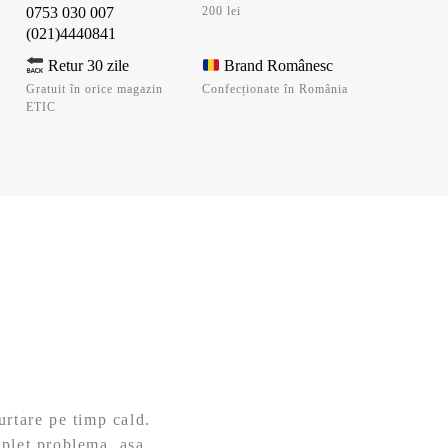
0753 030 007
200 lei
(021)4440841
Retur 30 zile
Brand Românesc
Gratuit în orice magazin
Confecționate în România
ETIC
urtare pe timp cald.
mplet problema, așa