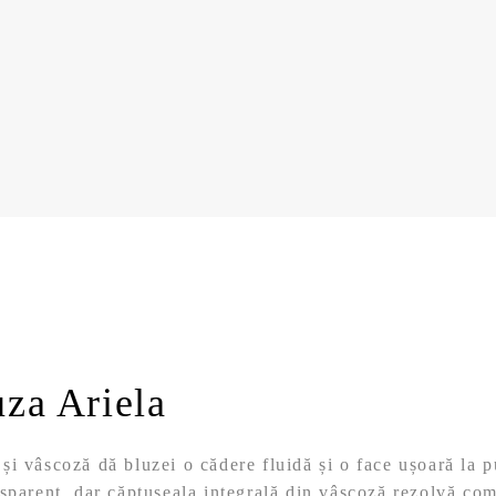
uza Ariela
i vâscoză dă bluzei o cădere fluidă și o face ușoară la p
sparent, dar căptușeala integrală din vâscoză rezolvă co