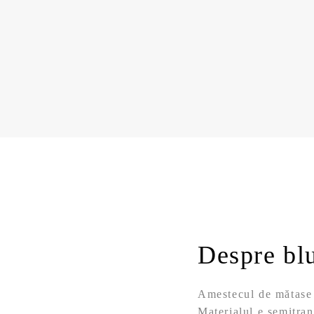
Despre bl
Amestecul de mătase ș
Materialul e semitran