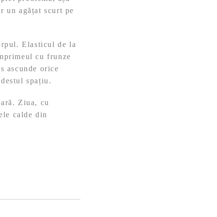
r un agățat scurt pe
rpul. Elasticul de la
Imprimeul cu frunze
is ascunde orice
destul spațiu.
eară. Ziua, cu
țele calde din