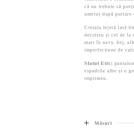
că nu trebuie să porț
umeraș după purtare e
Croiala lejeră lasă b
decolteu și cel de la
mari în navy, bej, al
imperfecțiune de culo
Sfatul Etic:
pantaloni
espadrile albe și o ge
imprimeu.
Măsuri