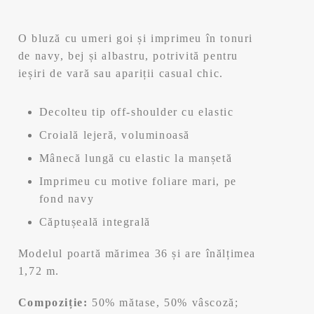
O bluză cu umeri goi și imprimeu în tonuri
de navy, bej și albastru, potrivită pentru
ieșiri de vară sau apariții casual chic.
Decolteu tip off-shoulder cu elastic
Croială lejeră, voluminoasă
Mânecă lungă cu elastic la manșetă
Imprimeu cu motive foliare mari, pe
fond navy
Căptușeală integrală
Modelul poartă mărimea 36 și are înălțimea
1,72 m.
Compoziție:
50% mătase, 50% vâscoză;