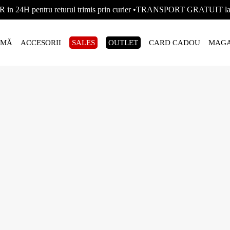
R in 24H pentru returul trimis prin curier •TRANSPORT GRATUIT
AMĂ
ACCESORII
SALES
OUTLET
CARD CADOU
MAGA