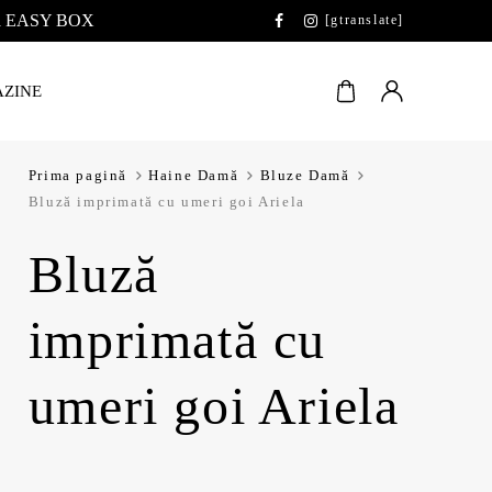
 la EASY BOX
[gtranslate]
ZINE
Prima pagină
Haine Damă
Bluze Damă
Bluză imprimată cu umeri goi Ariela
Bluză
imprimată cu
umeri goi Ariela