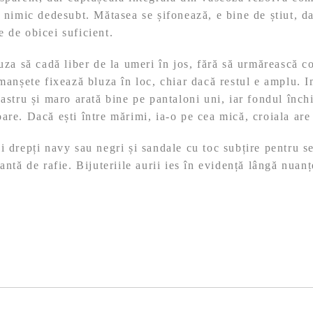
i nimic dedesubt. Mătasea se șifonează, e bine de știut, da
 de obicei suficient.
luza să cadă liber de la umeri în jos, fără să urmărească co
 manșete fixează bluza în loc, chiar dacă restul e amplu. 
bastru și maro arată bine pe pantaloni uni, iar fondul înch
are. Dacă ești între mărimi, ia-o pe cea mică, croiala are 
 drepți navy sau negri și sandale cu toc subțire pentru s
antă de rafie. Bijuteriile aurii ies în evidență lângă nuan