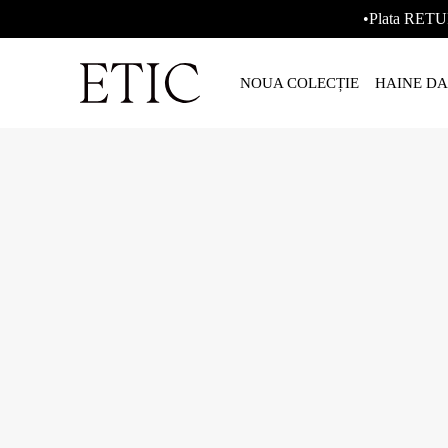
•Plata RETU
NOUA COLECȚIE
HAINE D