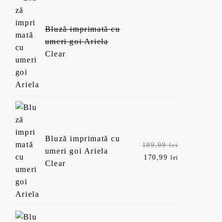
Bluză imprimată cu
umeri goi Ariela
Clear
Bluză imprimată cu
Prețul
189,99
lei
umeri goi Ariela
inițial
Prețul
170,99
lei
Clear
a
curent
fost:
este:
189,99 lei.
170,99 lei.