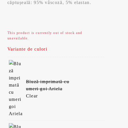
căptușeală: 95% vâscoză, 5% elastan.
This product is currently out of stock and
unavailable.
Variante de culori
Bluză imprimată cu
umeri goi Ariela
Clear