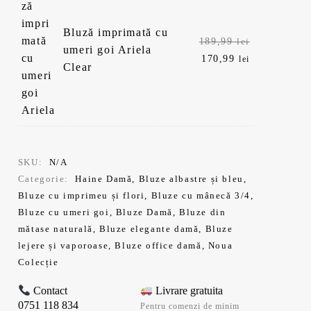
Bluză imprimată cu
Prețul
189,99
lei
umeri goi Ariela
inițial
Prețul
170,99
lei
Clear
a
curent
fost:
este:
189,99 lei.
170,99 lei.
SKU:
N/A
Categorie:
Haine Damă
,
Bluze albastre și bleu
,
Bluze cu imprimeu și flori
,
Bluze cu mânecă 3/4
,
Bluze cu umeri goi
,
Bluze Damă
,
Bluze din
mătase naturală
,
Bluze elegante damă
,
Bluze
lejere și vaporoase
,
Bluze office damă
,
Noua
Colecție
Contact
Livrare gratuita
0751 118 834
Pentru comenzi de minim