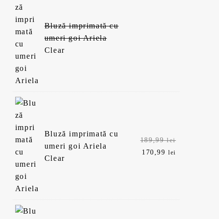
Bluză imprimată cu
umeri goi Ariela
Clear
Bluză imprimată cu
Prețul
189,99
lei
umeri goi Ariela
inițial
Prețul
170,99
lei
Clear
a
curent
fost:
este:
189,99 lei.
170,99 lei.