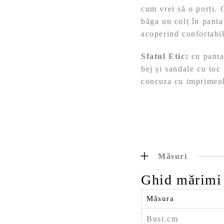
cum vrei să o porți. C
băga un colț în pant
acoperind confortabil
Sfatul Etic:
cu pantal
bej și sandale cu toc
concura cu imprimeu
Măsuri
Ghid mărimi
Măsura
Bust.cm