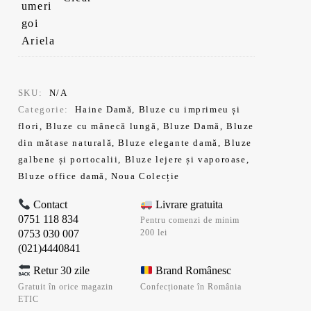
a
curent
fost:
este:
189,99 lei.
170,99 lei.
SKU:
N/A
Categorie:
Haine Damă
,
Bluze cu imprimeu și
flori
,
Bluze cu mânecă lungă
,
Bluze Damă
,
Bluze
din mătase naturală
,
Bluze elegante damă
,
Bluze
galbene și portocalii
,
Bluze lejere și vaporoase
,
Bluze office damă
,
Noua Colecție
Contact
Livrare gratuita
0751 118 834
Pentru comenzi de minim
0753 030 007
200 lei
(021)4440841
Retur 30 zile
Brand Românesc
Gratuit în orice magazin
Confecționate în România
ETIC