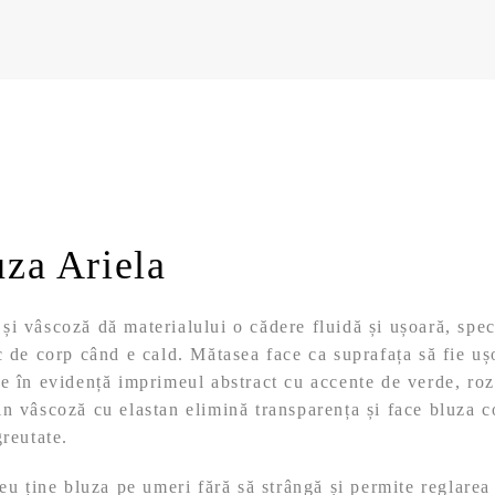
uza Ariela
i vâscoză dă materialului o cădere fluidă și ușoară, spec
c de corp când e cald. Mătasea face ca suprafața să fie uș
e în evidență imprimeul abstract cu accente de verde, roz
in vâscoză cu elastan elimină transparența și face bluza 
greutate.
teu ține bluza pe umeri fără să strângă și permite reglarea 