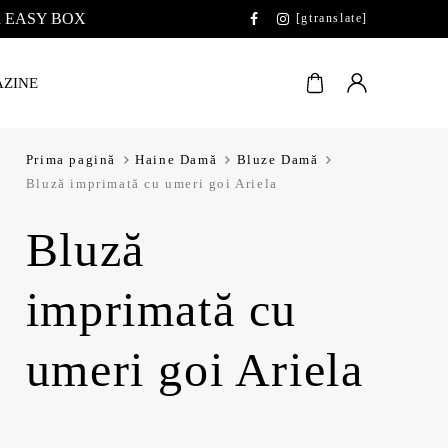
 la EASY BOX
[gtranslate]
ZINE
Prima pagină
Haine Damă
Bluze Damă
Bluză imprimată cu umeri goi Ariela
Bluză
imprimată cu
umeri goi Ariela