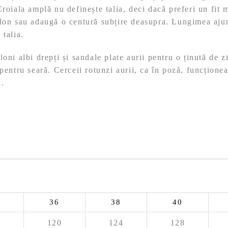
roiala amplă nu definește talia, deci dacă preferi un fit m
alon sau adaugă o centură subțire deasupra. Lungimea aju
 talia.
oni albi drepți și sandale plate aurii pentru o ținută de z
 pentru seară. Cerceii rotunzi aurii, ca în poză, funcțione
l.
36
38
40
120
124
128