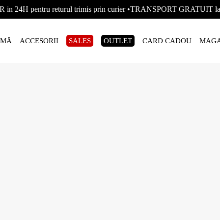
R in 24H pentru returul trimis prin curier •TRANSPORT GRATUIT
AMĂ
ACCESORII
SALES
OUTLET
CARD CADOU
MAGA