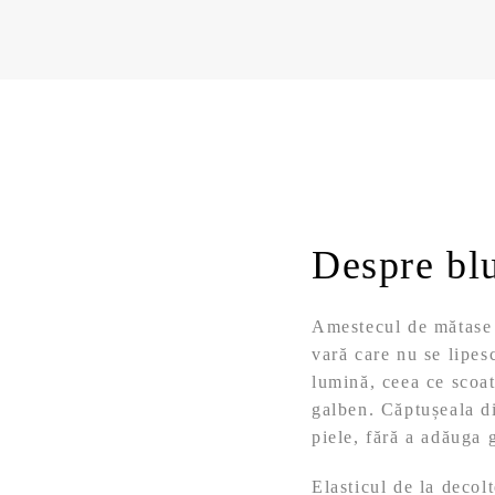
Despre bl
Amestecul de mătase ș
vară care nu se lipes
lumină, ceea ce scoat
galben. Căptușeala d
piele, fără a adăuga 
Elasticul de la decol