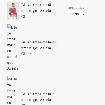
Bluză imprimată cu
Prețul
189,99
lei
umeri goi Ariela
inițial
Prețul
170,99
lei
Clear
a
curent
fost:
este:
189,99 lei.
170,99 lei.
Bluză imprimată cu
umeri goi Ariela
Clear
Bluză imprimată cu
umeri goi Ariela