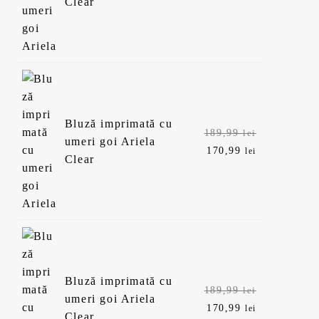
Clear
Bluză imprimată cu
Prețul
189,99
lei
umeri goi Ariela
inițial
Prețul
170,99
lei
Clear
a
curent
fost:
este:
189,99 lei.
170,99 lei.
Bluză imprimată cu
Prețul
189,99
lei
umeri goi Ariela
inițial
Prețul
170,99
lei
Clear