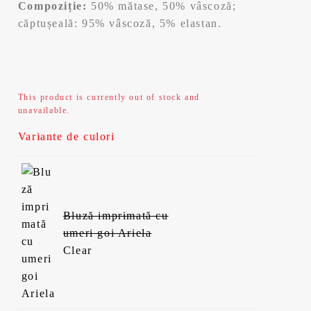
Compoziție:
50% mătase, 50% vâscoză;
căptușeală: 95% vâscoză, 5% elastan.
This product is currently out of stock and
unavailable.
Variante de culori
Bluză imprimată cu
umeri goi Ariela
Clear