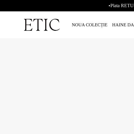
•Plata RETU
NOUA COLECȚIE
HAINE D