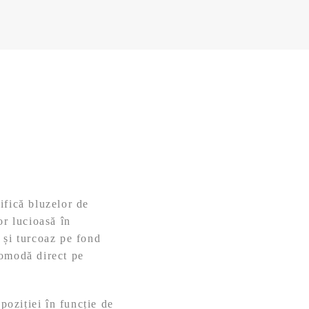
ifică bluzelor de
or lucioasă în
 și turcoaz pe fond
comodă direct pe
poziției în funcție de