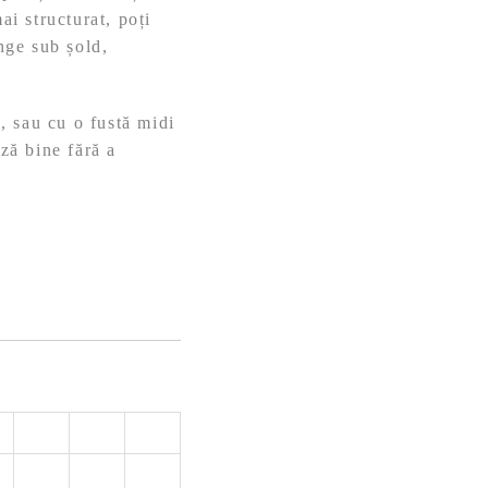
ai structurat, poți
nge sub șold,
i, sau cu o fustă midi
ază bine fără a