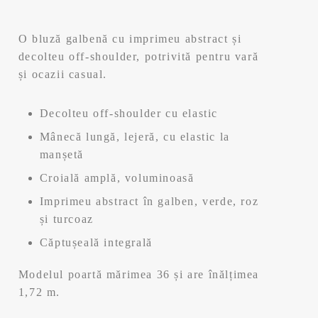
O bluză galbenă cu imprimeu abstract și
decolteu off-shoulder, potrivită pentru vară
și ocazii casual.
Decolteu off-shoulder cu elastic
Mânecă lungă, lejeră, cu elastic la
manșetă
Croială amplă, voluminoasă
Imprimeu abstract în galben, verde, roz
și turcoaz
Căptușeală integrală
Modelul poartă mărimea 36 și are înălțimea
1,72 m.