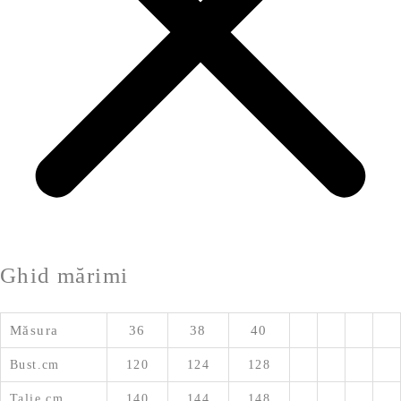
Ghid mărimi
Măsura
36
38
40
Bust.cm
120
124
128
Talie.cm
140
144
148