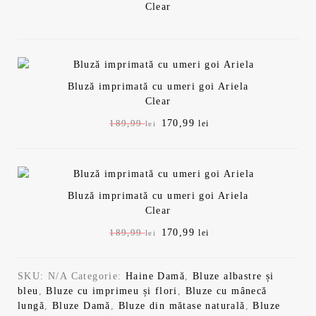
Clear
i
c
n
u
i
r
ț
e
i
n
a
t
Bluză imprimată cu umeri goi Ariela
l
e
Clear
a
s
P
170,99
P
189,99
lei
lei
f
t
r
r
o
e
e
e
s
:
ț
ț
t
1
u
u
:
7
Bluză imprimată cu umeri goi Ariela
l
l
1
0
Clear
i
c
8
,
n
u
9
9
P
170,99
P
189,99
lei
lei
i
r
,
9
r
r
ț
e
9
e
e
i
n
9
l
SKU:
N/A
Categorie:
Haine Damă
,
Bluze albastre și
ț
ț
a
t
e
bleu
,
Bluze cu imprimeu și flori
,
Bluze cu mânecă
u
u
l
e
l
i
lungă
,
Bluze Damă
,
Bluze din mătase naturală
,
Bluze
l
l
a
s