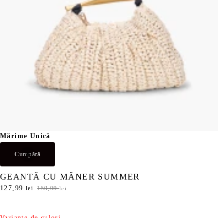
Mărime Unică
Cumpără
GEANTĂ CU MÂNER SUMMER
P
127,99
P
lei
159,99
lei
r
r
e
e
ț
ț
Variante de culori