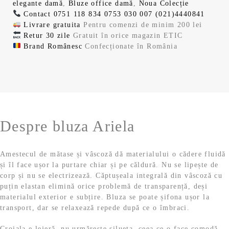
e
.
elegante damă
,
Bluze office damă
,
Noua Colecție
i
c
f
t
i
Contact
0751 118 834
0753 030 007
(021)4440841
n
u
o
e
.
Livrare gratuita
Pentru comenzi de minim 200 lei
i
r
s
:
Retur 30 zile
Gratuit în orice magazin ETIC
ț
e
t
1
Brand Românesc
Confecționate în România
i
n
:
7
a
t
1
0
l
e
8
,
a
s
9
9
f
t
,
9
o
e
9
s
:
9
l
Despre bluza Ariela
t
1
e
:
7
l
i
1
0
e
.
Amestecul de mătase și vâscoză dă materialului o cădere fluidă
8
,
i
și îl face ușor la purtare chiar și pe căldură. Nu se lipește de
9
9
.
corp și nu se electrizează. Căptușeala integrală din vâscoză cu
,
9
puțin elastan elimină orice problemă de transparență, deși
9
materialul exterior e subțire. Bluza se poate șifona ușor la
9
l
transport, dar se relaxează repede după ce o îmbraci.
e
l
i
Croiala e lejeră, nu urmărește silueta, ceea ce o face comodă