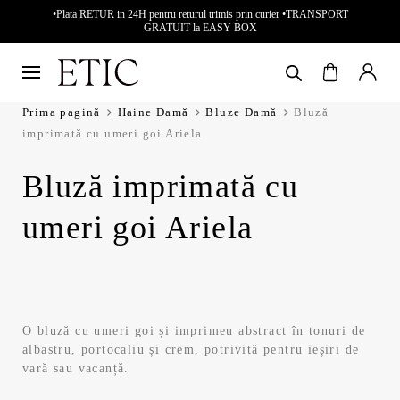
•Plata RETUR in 24H pentru returul trimis prin curier •TRANSPORT
GRATUIT la EASY BOX
Prima pagină
Haine Damă
Bluze Damă
Bluză
imprimată cu umeri goi Ariela
Bluză imprimată cu
umeri goi Ariela
O bluză cu umeri goi și imprimeu abstract în tonuri de
albastru, portocaliu și crem, potrivită pentru ieșiri de
vară sau vacanță.