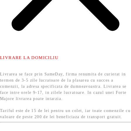
LIVRARE LA DOMICILIU
Livrarea se face prin SameDay, firma renumita de curierat in
termen de 3-5 zile lucratoare de la plasarea cu succes a
comenzii, la adresa specificata de dumneavoastra. Livrarea se
face intre orele 9-17, in zilele lucratoare. In cazul unei Forte
Majore livrarea poate intarzia.
Tariful este de 15 de lei pentru un colet, iar toate comenzile cu
valoare de peste 200 de lei beneficiaza de transport gratuit.