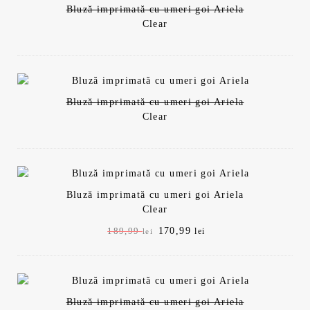
Bluză imprimată cu umeri goi Ariela
Clear
Bluză imprimată cu umeri goi Ariela
Clear
Bluză imprimată cu umeri goi Ariela
Clear
P
170,99
P
189,99
lei
lei
r
r
e
e
ț
ț
u
u
Bluză imprimată cu umeri goi Ariela
l
l