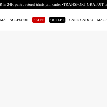
R in 24H pentru returul trimis prin curier •TRANSPORT GRATUIT
AMĂ
ACCESORII
SALES
OUTLET
CARD CADOU
MAGA