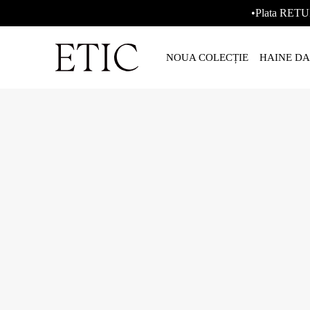
•Plata RETU
NOUA COLECȚIE
HAINE D