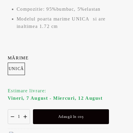
a
este:
Compozitie: 95%bumbac, 5%elastan
fost:
41,99 lei.
Modelul poarta marime UNICA si are
69,99 lei.
inaltimea 1.72 cm
MĂRIME
UNICĂ
Estimare livrare:
Vineri, 7 August - Miercuri, 12 August
Adaugă în coș