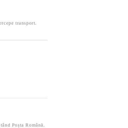
ercepe transport.
eptând Poșta Română.