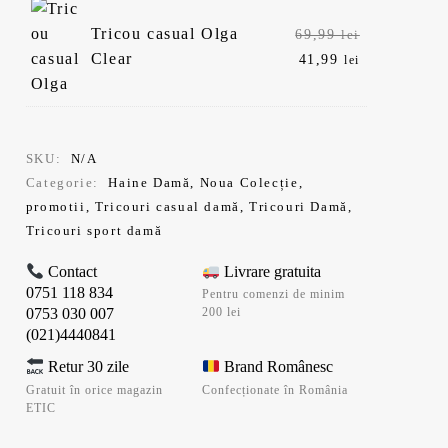
Prețul
Tricou casual Olga
69,99
lei
inițial
Prețul
Clear
41,99
lei
a
curent
fost:
este:
69,99 lei.
41,99 lei.
SKU:
N/A
Categorie:
Haine Damă
,
Noua Colecție
,
promotii
,
Tricouri casual damă
,
Tricouri Damă
,
Tricouri sport damă
Contact
Livrare gratuita
0751 118 834
Pentru comenzi de minim
0753 030 007
200 lei
(021)4440841
Retur 30 zile
Brand Românesc
Gratuit în orice magazin
Confecționate în România
ETIC