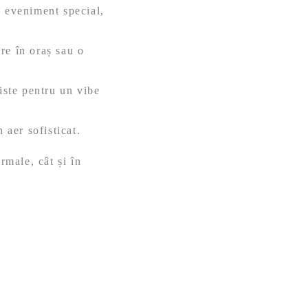
n eveniment special,
re în oraș sau o
iste pentru un vibe
 aer sofisticat.
rmale, cât și în