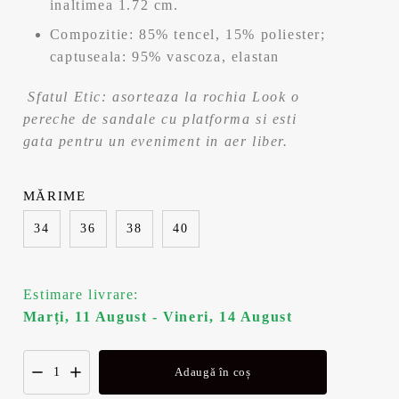
inaltimea 1.72 cm.
Compozitie: 85% tencel, 15% poliester;
captuseala: 95% vascoza, elastan
Sfatul Etic: asorteaza la rochia Look o
pereche de sandale cu platforma si esti
gata pentru un eveniment in aer liber.
MĂRIME
34
36
38
40
Estimare livrare:
Marți, 11 August - Vineri, 14 August
Adaugă în coș