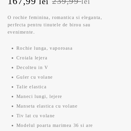
Prețul
Prețul
167,99
239,99
lei
lei
inițial
curent
O rochie feminina, romantica si eleganta,
a
este:
perfecta pentru tinutele de birou sau
evenimente.
fost:
167,99 lei.
Rochie lunga, vaporoasa
239,99 lei.
Croiala lejera
Decolteu in V
Guler cu volane
Talie elastica
Maneci lungi, lejere
Manseta elastica cu volane
Tiv lat cu volane
Modelul poarta marimea 36 si are