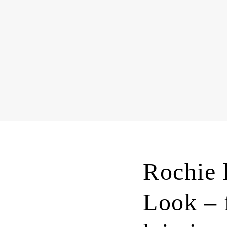
Rochie 
Look – f