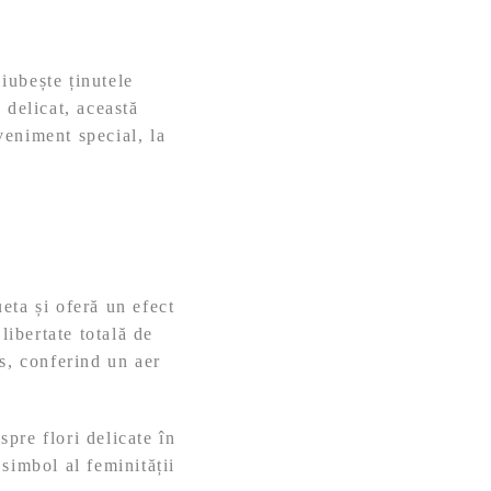
iubește ținutele
 delicat, această
eveniment special, la
eta și oferă un efect
libertate totală de
s, conferind un aer
pre flori delicate în
simbol al feminității