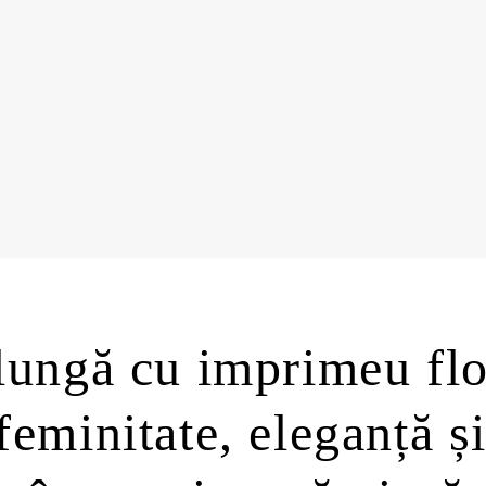
lungă cu imprimeu flo
eminitate, eleganță ș