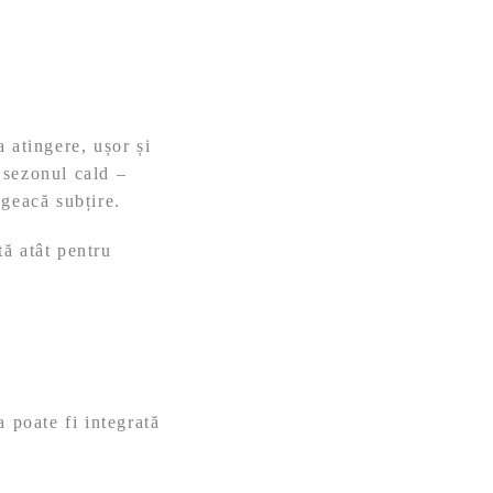
a atingere, ușor și
u sezonul cald –
 geacă subțire.
tă atât pentru
a poate fi integrată