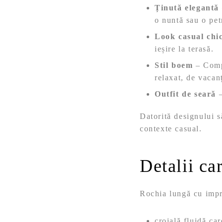
Ținută elegantă
o nuntă sau o pet
Look casual chi
ieșire la terasă.
Stil boem
– Compl
relaxat, de vacan
Outfit de seară
–
Datorită designului s
contexte casual.
Detalii ca
Rochia lungă cu imp
croială fluidă car