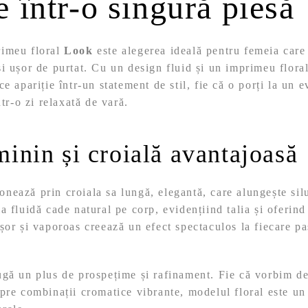
te într-o singură piesă
rimeu floral
Look
este alegerea ideală pentru femeia care 
i ușor de purtat. Cu un design fluid și un imprimeu floral
e apariție într-un statement de stil, fie că o porți la un 
ntr-o zi relaxată de vară.
inin și croială avantajoasă
nează prin croiala sa lungă, elegantă, care alungește silu
 fluidă cade natural pe corp, evidențiind talia și oferind 
șor și vaporoas creează un efect spectaculos la fiecare pa
.
gă un plus de prospețime și rafinament. Fie că vorbim des
pre combinații cromatice vibrante, modelul floral este un 