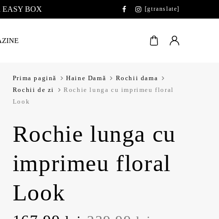
 la EASY BOX
[gtranslate]
ZINE
Prima pagină
Haine Damă
Rochii dama
Rochii de zi
Rochie lunga cu imprimeu floral
Look
Rochie lunga cu
imprimeu floral
Look