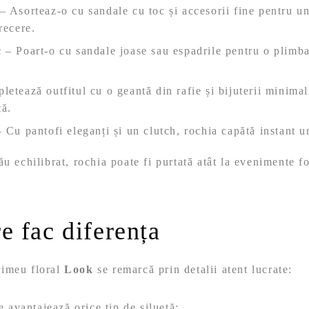
– Asorteaz-o cu sandale cu toc și accesorii fine pentru u
recere.
c
– Poart-o cu sandale joase sau espadrile pentru o plimba
etează outfitul cu o geantă din rafie și bijuterii minimal
ță.
 Cu pantofi eleganți și un clutch, rochia capătă instant un
ău echilibrat, rochia poate fi purtată atât la evenimente fo
re fac diferența
rimeu floral
Look
se remarcă prin detalii atent lucrate:
e avantajează orice tip de siluetă;