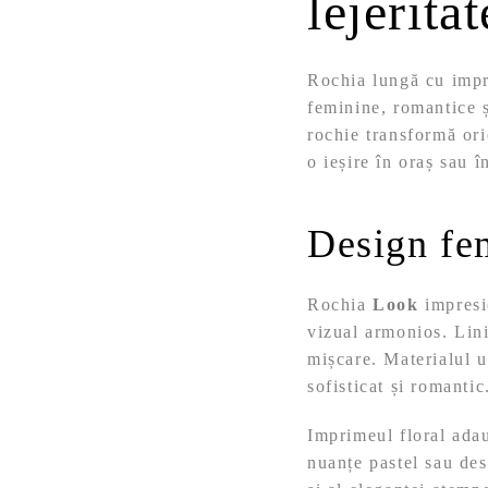
lejerita
Rochia lungă cu imp
feminine, romantice ș
rochie transformă oric
o ieșire în oraș sau î
Design fem
Rochia
Look
impresio
vizual armonios. Linia
mișcare. Materialul u
sofisticat și romantic
Imprimeul floral adau
nuanțe pastel sau des