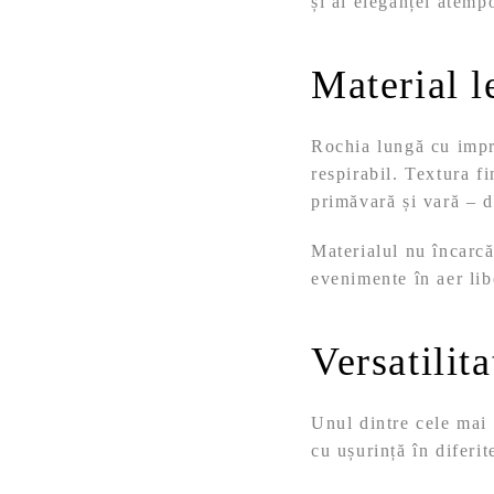
și al eleganței atemp
Material l
Rochia lungă cu imp
respirabil. Textura fi
primăvară și vară – d
Materialul nu încarcă 
evenimente în aer lib
Versatilit
Unul dintre cele mai
cu ușurință în diferit