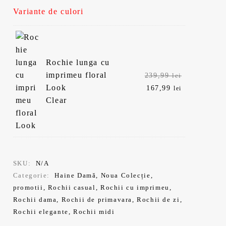
Variante de culori
Rochie lunga cu
Prețul
imprimeu floral
239,99
lei
inițial
Prețul
Look
167,99
lei
a
curent
Clear
fost:
este:
239,99 lei.
167,99 lei.
SKU:
N/A
Categorie:
Haine Damă
,
Noua Colecție
,
promotii
,
Rochii casual
,
Rochii cu imprimeu
,
Rochii dama
,
Rochii de primavara
,
Rochii de zi
,
Rochii elegante
,
Rochii midi