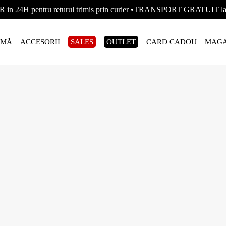
R in 24H pentru returul trimis prin curier •TRANSPORT GRATUIT
AMĂ
ACCESORII
SALES
OUTLET
CARD CADOU
MAGA