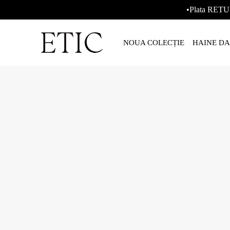
•Plata RETU
NOUA COLECȚIE
HAINE D