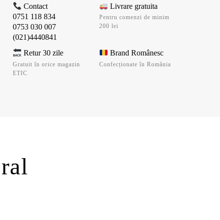
Contact
Livrare gratuita
0751 118 834
Pentru comenzi de minim
0753 030 007
200 lei
(021)4440841
Retur 30 zile
Brand Românesc
Gratuit în orice magazin
Confecționate în România
ETIC
ral
i