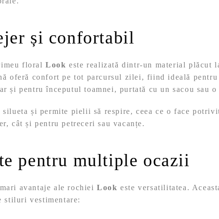
orale.
ejer și confortabil
rimeu floral
Look
este realizată dintr-un material plăcut l
nă oferă confort pe tot parcursul zilei, fiind ideală pentr
ar și pentru începutul toamnei, purtată cu un sacou sau o
silueta și permite pielii să respire, ceea ce o face potrivi
er, cât și pentru petreceri sau vacanțe.
ate pentru multiple ocazii
 mari avantaje ale rochiei
Look
este versatilitatea. Aceast
e stiluri vestimentare: