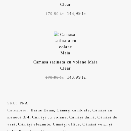
Clear
Prețul
Prețul
143,99
179,99
lei
lei
inițial
curent
a
este:
fost:
143,99 lei.
179,99 lei.
Camasa satinata cu volane Maia
Clear
Prețul
Prețul
143,99
179,99
lei
lei
inițial
curent
a
este:
fost:
143,99 lei.
179,99 lei.
SKU:
N/A
Categorie:
Haine Damă
,
Cămăși cambrate
,
Cămăși cu
mânecă 3/4
,
Cămăși cu volane
,
Cămăși damă
,
Cămăși de
vară
,
Cămăși elegante
,
Cămăși office
,
Cămăși verzi și