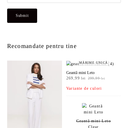
Recomandate pentru tine
MĂRIME UNICĂ
Geantă mini Leto
Prețul
Prețul
269,99
lei
299,99
lei
inițial
curent
Variante de culori
a
este:
fost:
269,99 lei.
299,99 lei.
Geantă mini Leto
Clear