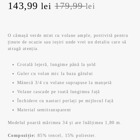
Prețul
Prețul
143,99
179,99
lei
lei
inițial
curent
a
este:
O cămașă verde mint cu volane ample, potrivită pentru
ținute de ocazie sau ieșiri unde vrei un detaliu care să
fost:
143,99 lei.
atragă atenția.
179,99 lei.
Croială lejeră, lungime până la șold
Guler cu volan mic la baza gâtului
Mânecă 3/4 cu volane suprapuse la manșetă
Volane cascade pe toată lungimea față
Închidere cu nasturi perlați pe mijlocul față
Material semitransparent
Modelul poartă mărimea 34 și are înălțimea 1,80 m.
Compoziție:
85% tencel, 15% poliester.