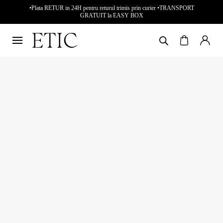
•Plata RETUR in 24H pentru returul trimis prin curier •TRANSPORT
GRATUIT la EASY BOX