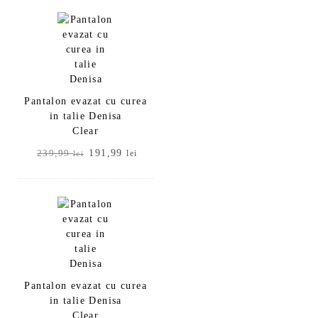
Pantalon evazat cu curea
in talie Denisa
Clear
Prețul
Prețul
191,99
239,99
lei
lei
inițial
curent
a
este:
fost:
191,99 lei.
239,99 lei.
Pantalon evazat cu curea
in talie Denisa
Clear