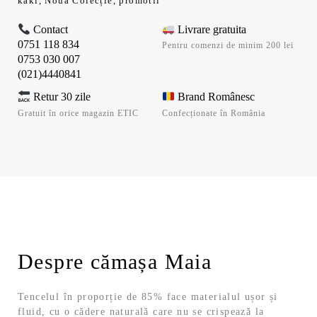
kaki
,
Noua Colecție
,
promotii
Contact
Livrare gratuita
0751 118 834
Pentru comenzi de minim 200 lei
0753 030 007
(021)4440841
Retur 30 zile
Brand Românesc
Gratuit în orice magazin ETIC
Confecționate în România
Despre cămașa Maia
Tencelul în proporție de 85% face materialul ușor și
fluid, cu o cădere naturală care nu se crispează la