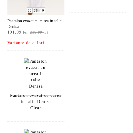
36
38
40
Pantalon evazat cu curea in talie
Denisa
Prețul
Prețul
191,99
lei
239,99
lei
inițial
curent
Variante de culori
a
este:
fost:
191,99 lei.
239,99 lei.
Pantalon evazat cu curea
in talie Denisa
Clear