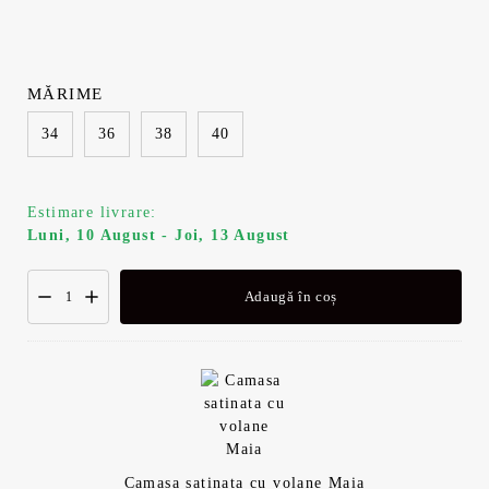
MĂRIME
34
36
38
40
Estimare livrare:
Luni, 10 August - Joi, 13 August
Adaugă în coș
Camasa satinata cu volane Maia