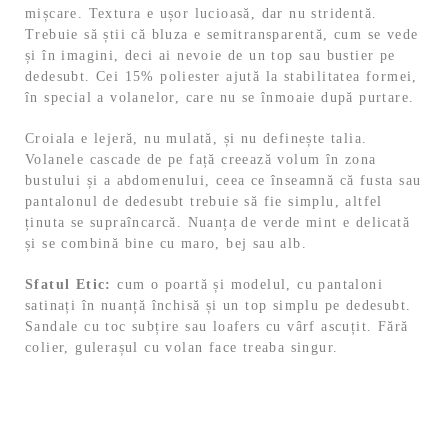
mișcare. Textura e ușor lucioasă, dar nu stridentă.
Trebuie să știi că bluza e semitransparentă, cum se vede
și în imagini, deci ai nevoie de un top sau bustier pe
dedesubt. Cei 15% poliester ajută la stabilitatea formei,
în special a volanelor, care nu se înmoaie după purtare.
Croiala e lejeră, nu mulată, și nu definește talia.
Volanele cascade de pe față creează volum în zona
bustului și a abdomenului, ceea ce înseamnă că fusta sau
pantalonul de dedesubt trebuie să fie simplu, altfel
ținuta se supraîncarcă. Nuanța de verde mint e delicată
și se combină bine cu maro, bej sau alb.
Sfatul Etic:
cum o poartă și modelul, cu pantaloni
satinați în nuanță închisă și un top simplu pe dedesubt.
Sandale cu toc subțire sau loafers cu vârf ascuțit. Fără
colier, gulerașul cu volan face treaba singur.