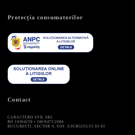
Protecția consumatorilor
Contact
CARACTERO STIL SRL
RO 16504250 • J40/9475/2004
BUCURESTI, SECTOR 4, SOS. GIURGIULUI 63-65