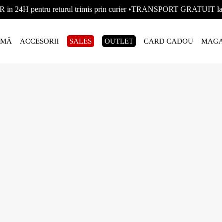
R in 24H pentru returul trimis prin curier •TRANSPORT GRATUIT
AMĂ
ACCESORII
SALES
OUTLET
CARD CADOU
MAGA