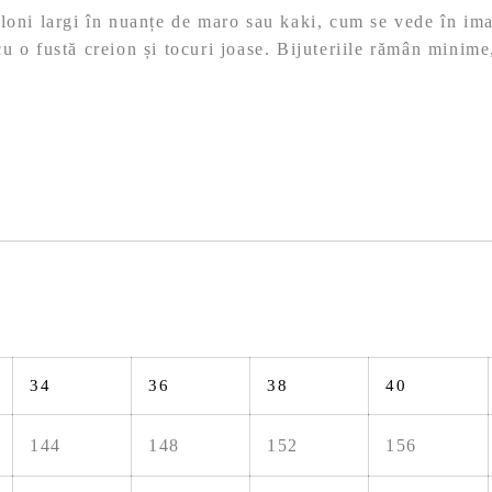
loni largi în nuanțe de maro sau kaki, cum se vede în ima
u o fustă creion și tocuri joase. Bijuteriile rămân minime
.
34
36
38
40
144
148
152
156