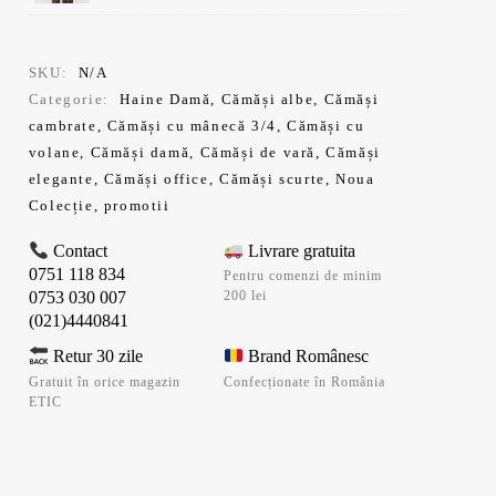
a
curent
fost:
este:
179,99 lei.
143,99 lei.
SKU:
N/A
Categorie:
Haine Damă
,
Cămăși albe
,
Cămăși
cambrate
,
Cămăși cu mânecă 3/4
,
Cămăși cu
volane
,
Cămăși damă
,
Cămăși de vară
,
Cămăși
elegante
,
Cămăși office
,
Cămăși scurte
,
Noua
Colecție
,
promotii
Contact
Livrare gratuita
0751 118 834
Pentru comenzi de minim
0753 030 007
200 lei
(021)4440841
Retur 30 zile
Brand Românesc
Gratuit în orice magazin
Confecționate în România
ETIC