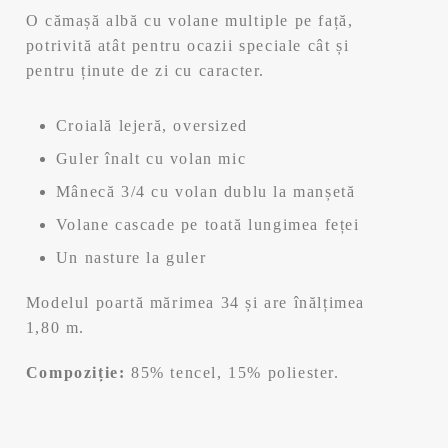
a
este:
O cămașă albă cu volane multiple pe față,
fost:
143,99 lei.
potrivită atât pentru ocazii speciale cât și
pentru ținute de zi cu caracter.
179,99 lei.
Croială lejeră, oversized
Guler înalt cu volan mic
Mânecă 3/4 cu volan dublu la manșetă
Volane cascade pe toată lungimea feței
Un nasture la guler
Modelul poartă mărimea 34 și are înălțimea
1,80 m.
Compoziție:
85% tencel, 15% poliester.