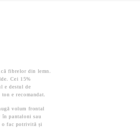
ică fibrelor din lemn.
alde. Cei 15%
ul e destul de
n ton e recomandat.
daugă volum frontal
r în pantaloni sau
 o fac potrivită și