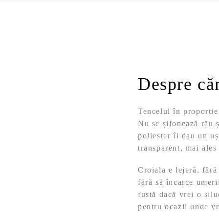
Despre că
Tencelul în proporție
Nu se șifonează rău ș
poliester îi dau un u
transparent, mai ales
Croiala e lejeră, făr
fără să încarce umeri
fustă dacă vrei o silu
pentru ocazii unde vr