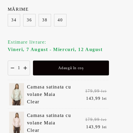
MĂRIME
34
36
38
40
Estimare livrare:
Vineri, 7 August - Miercuri, 12 August
Adaugă în coș
Camasa satinata cu
Prețul
179,99
lei
volane Maia
inițial
Prețul
143,99
lei
Clear
a
curent
fost:
este:
Camasa satinata cu
Prețul
179,99
lei
179,99 lei.
143,99 lei.
volane Maia
inițial
Prețul
143,99
lei
Clear