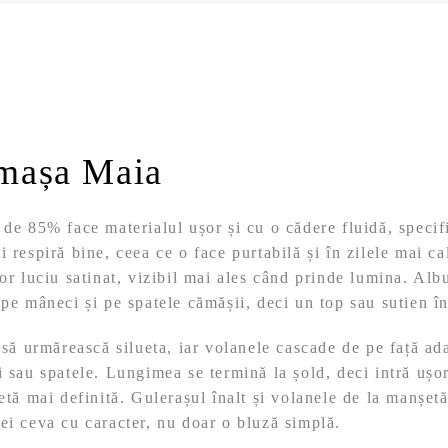
mașa Maia
 de 85% face materialul ușor și cu o cădere fluidă, specif
i respiră bine, ceea ce o face purtabilă și în zilele mai c
șor luciu satinat, vizibil mai ales când prinde lumina. Alb
 pe mâneci și pe spatele cămășii, deci un top sau sutien î
ă să urmărească silueta, iar volanele cascade de pe față a
i sau spatele. Lungimea se termină la șold, deci intră ușo
etă mai definită. Gulerașul înalt și volanele de la manșetă
ei ceva cu caracter, nu doar o bluză simplă.