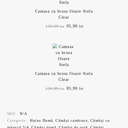
Camasa cu brosa floare Stela
Clear
Prețul
Prețul
95,99
159,99
lei
lei
inițial
curent
a
este:
fost:
95,99 lei.
159,99 lei.
Camasa cu brosa floare Stela
Clear
Prețul
Prețul
95,99
159,99
lei
lei
inițial
curent
a
este:
fost:
95,99 lei.
159,99 lei.
SKU:
N/A
Categorie:
Haine Damă
,
Cămăși cambrate
,
Cămăși cu
mânecă 3/4
,
Cămăși damă
,
Cămăși de vară
,
Cămăși