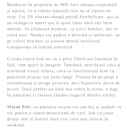
Bumbacul în proporție de 98% face cămașa respirabilă
și ușoară, cu o cădere naturală care nu se lipește de
corp. Cei 2% elastan adaugă puțină flexibilitate, așa că
nu strânge la umeri sau la spate chiar dacă ești între
mărimi. Se șifonează moderat, ca orice bumbac, dar se
calcă ușor. Nuanța roz pudrat e delicată și uniformă, iar
pe culori deschise ca aceasta merită verificată
transparența în lumină puternică.
Croiala lejeră lasă loc să o porți liberă sau înnodată în
față, cum apare în imagine. Înnodată, marchează talia și
scurtează vizual silueta, ceea ce funcționează bine cu
pantaloni evazați sau fuste lungi. Floarea de pe piept e
voluminoasă și atrage privirea, deci bijuteriile devin de
prisos. Dacă preferi un look mai sobru la birou, o bagi
în pantaloni și floarea rămâne singurul detaliu vizibil.
Sfatul Etic:
cu pantalon evazat roz sau bej și sandale cu
toc pentru o ținută monocromă de vară. Sau cu jeans
drepți albi și loafers dacă vrei ceva mai relaxat în
weekend.