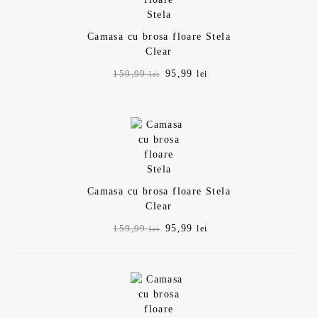
Camasa cu brosa floare Stela
Clear
Prețul
Prețul
95,99
159,99
lei
lei
inițial
curent
a
este:
fost:
95,99 lei.
159,99 lei.
Camasa cu brosa floare Stela
Clear
Prețul
Prețul
95,99
159,99
lei
lei
inițial
curent
a
este:
fost:
95,99 lei.
159,99 lei.