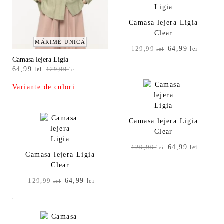
Camasa lejera Ligia
Clear
MĂRIME UNICĂ
Prețul
Prețul
64,99
129,99
lei
lei
inițial
curent
Camasa lejera Ligia
Prețul
Prețul
64,99
a
este:
lei
129,99
lei
inițial
curent
fost:
64,99 l
Variante de culori
a
este:
129,99 lei.
fost:
64,99 lei.
129,99 lei.
Camasa lejera Ligia
Clear
Prețul
Prețul
64,99
129,99
lei
lei
Camasa lejera Ligia
inițial
curent
Clear
a
este:
fost:
64,99 l
Prețul
Prețul
64,99
129,99
lei
lei
129,99 lei.
inițial
curent
a
este:
fost:
64,99 lei.
129,99 lei.