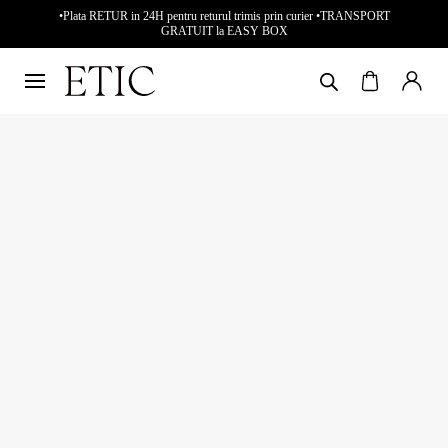
•Plata RETUR in 24H pentru returul trimis prin curier •TRANSPORT
GRATUIT la EASY BOX