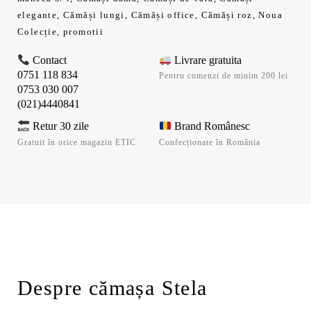
elegante
,
Cămăși lungi
,
Cămăși office
,
Cămăși roz
,
Noua
Colecție
,
promotii
Contact
Livrare gratuita
0751 118 834
Pentru comenzi de minim 200 lei
0753 030 007
(021)4440841
Retur 30 zile
Brand Românesc
Gratuit în orice magazin ETIC
Confecționate în România
Despre cămașa Stela