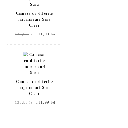
Camasa cu diferite
imprimeuri Sara
Clear
Prețul
Prețul
111,99
139,99
lei
lei
inițial
curent
a
este:
fost:
111,99 lei.
139,99 lei.
Camasa cu diferite
imprimeuri Sara
Clear
Prețul
Prețul
111,99
139,99
lei
lei
inițial
curent
a
este:
fost:
111,99 lei.
139,99 lei.