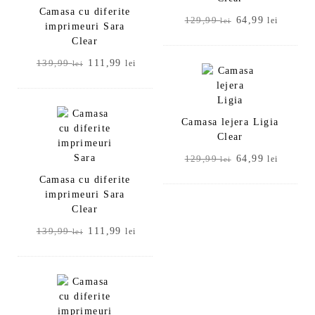
Camasa cu diferite
Prețul
Prețul
64,99
129,99
lei
lei
imprimeuri Sara
inițial
curent
Clear
a
este:
Prețul
Prețul
111,99
139,99
lei
fost:
64,99 l
lei
inițial
curent
129,99 lei.
a
este:
fost:
111,99 lei.
139,99 lei.
Camasa lejera Ligia
Clear
Prețul
Prețul
64,99
129,99
lei
lei
inițial
curent
Camasa cu diferite
a
este:
imprimeuri Sara
fost:
64,99 l
Clear
129,99 lei.
Prețul
Prețul
111,99
139,99
lei
lei
inițial
curent
a
este:
fost:
111,99 lei.
139,99 lei.