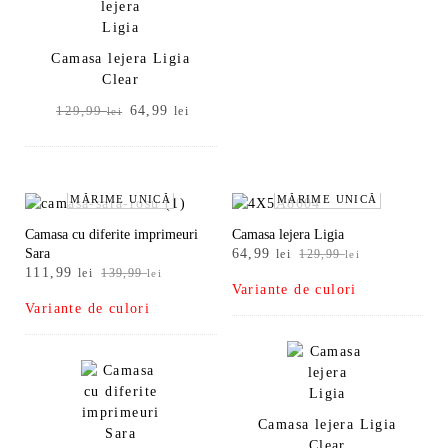
Camasa lejera Ligia
Clear
Prețul
Prețul
64,99
129,99
lei
lei
inițial
curent
a
este:
fost:
64,99 lei.
129,99 lei.
MĂRIME UNICĂ
MĂRIME UNICĂ
Camasa cu diferite imprimeuri
Camasa lejera Ligia
Prețul
Prețul
Sara
64,99
lei
129,99
lei
Prețul
Prețul
111,99
inițial
curent
lei
139,99
lei
Variante de culori
inițial
curent
a
este:
Variante de culori
a
este:
fost:
64,99 lei.
fost:
111,99 lei.
129,99 lei.
139,99 lei.
Camasa lejera Ligia
Clear