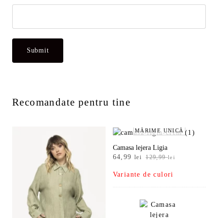
Recomandate pentru tine
MĂRIME UNICĂ
Camasa lejera Ligia
Prețul
Prețul
64,99
lei
129,99
lei
inițial
curent
Variante de culori
a
este:
fost:
64,99 lei.
129,99 lei.