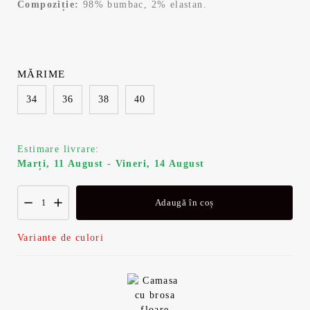
Compoziție:
98% bumbac, 2% elastan.
MĂRIME
34
36
38
40
Estimare livrare:
Marți, 11 August - Vineri, 14 August
Adaugă în coș
Variante de culori