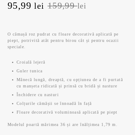
Prețul
Prețul
95,99
159,99
lei
lei
inițial
curent
a
este:
O cămașă roz pudrat cu floare decorativă aplicată pe
piept, potrivită atât pentru birou cât și pentru ocazii
fost:
95,99 lei.
speciale.
159,99 lei.
Croială lejeră
Guler tunica
Mânecă lungă, dreaptă, cu opțiunea de a fi purtată
cu manșeta ridicată și prinsă cu bridă și nasture
Închidere cu nasturi
Colțurile cămășii se înnoadă în față
Floare decorativă voluminoasă aplicată pe piept
Modelul poartă mărimea 36 și are înălțimea 1,79 m.