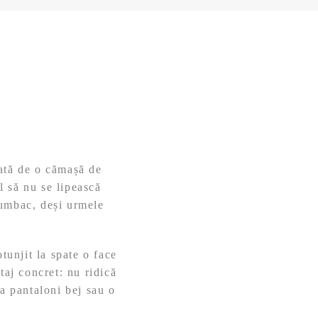
iată de o cămașă de
l să nu se lipească
bumbac, deși urmele
tunjit la spate o face
taj concret: nu ridică
la pantaloni bej sau o