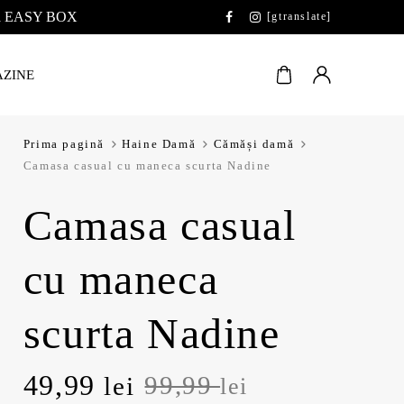
 la EASY BOX
[gtranslate]
ZINE
Prima pagină
Haine Damă
Cămăși damă
Camasa casual cu maneca scurta Nadine
Camasa casual
cu maneca
scurta Nadine
Prețul
Prețul
49,99
99,99
lei
lei