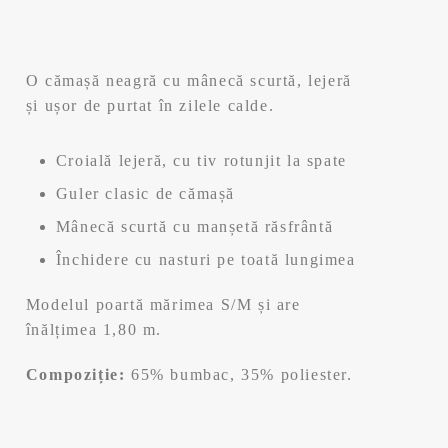
inițial
curent
a
este:
O cămașă neagră cu mânecă scurtă, lejeră
fost:
49,99 lei.
și ușor de purtat în zilele calde.
99,99 lei.
Croială lejeră, cu tiv rotunjit la spate
Guler clasic de cămașă
Mânecă scurtă cu manșetă răsfrântă
Închidere cu nasturi pe toată lungimea
Modelul poartă mărimea S/M și are
înălțimea 1,80 m.
Compoziție:
65% bumbac, 35% poliester.