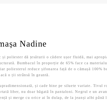
mașa Nadine
i poliester dă țesăturii o cădere ușor fluidă, mai aprop
ucturată. Bumbacul în proporție de 65% face ca materialu
, iar poliesterul reduce șifonarea față de o cămașă 100% 
dacă o ții strânsă în geantă.
supradimensionată, și cade bine pe siluete variate. Tivul ro
urtată liber, nu doar băgată în pantaloni. Negrul e un avan
nță și merge cu orice ai în dulap, de la jeanși albi până 