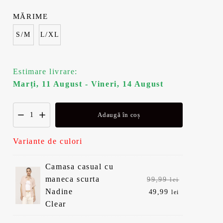
MĂRIME
S/M
L/XL
Estimare livrare:
Marți, 11 August - Vineri, 14 August
Adaugă în coș
Variante de culori
Camasa casual cu
Prețul
maneca scurta
99,99
lei
inițial
Prețul
Nadine
49,99
lei
a
curent
Clear
fost:
este: