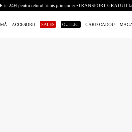
R in 24H pentru returul trimis prin curier •TRANSPORT GRATUIT
AMĂ
ACCESORII
SALES
OUTLET
CARD CADOU
MAGA