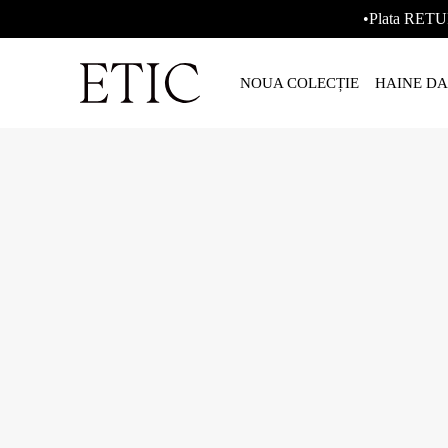
•Plata RETU
NOUA COLECȚIE
HAINE D