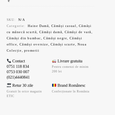
SKU:
N/A
Categorie:
Haine Damă
,
Cămăși casual
,
Cămăși
cu mânecă scurtă
,
Cămăși damă
,
Cămăși de vară
,
Cămăși din bumbac
,
Cămăși negre
,
Cămăși
office
,
Cămăși oversize
,
Cămăși scurte
,
Noua
Colecție
,
promotii
Contact
Livrare gratuita
0751 118 834
Pentru comenzi de minim
0753 030 007
200 lei
(021)4440841
Retur 30 zile
Brand Românesc
Gratuit în orice magazin
Confecționate în România
ETIC