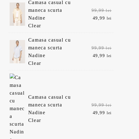
Camasa casual cu
99,99 lei.
49,99 lei.
Prețul
maneca scurta
99,99
lei
inițial
Prețul
Nadine
49,99
lei
a
curent
Clear
fost:
este:
Camasa casual cu
99,99 lei.
49,99 lei.
Prețul
maneca scurta
99,99
lei
inițial
Prețul
Nadine
49,99
lei
a
curent
Clear
fost:
este:
99,99 lei.
49,99 lei.
Camasa casual cu
Prețul
maneca scurta
99,99
lei
inițial
Prețul
Nadine
49,99
lei
a
curent
Clear
fost:
este:
99,99 lei.
49,99 lei.