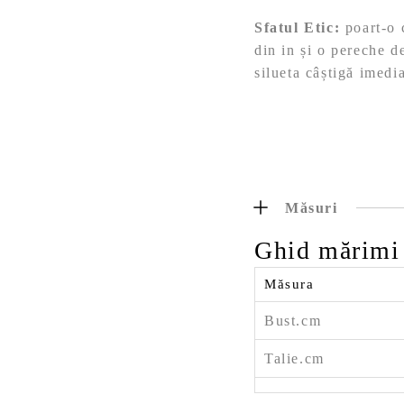
Sfatul Etic:
poart-o c
din in și o pereche de
silueta câștigă imedia
Măsuri
Ghid mărimi
Măsura
Bust.cm
Talie.cm