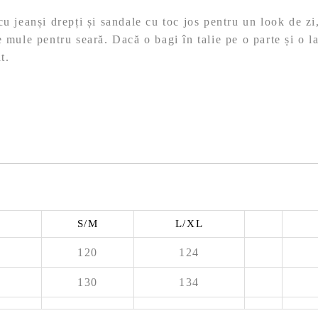
u jeanși drepți și sandale cu toc jos pentru un look de zi
 mule pentru seară. Dacă o bagi în talie pe o parte și o la
t.
S/M
L/XL
120
124
130
134