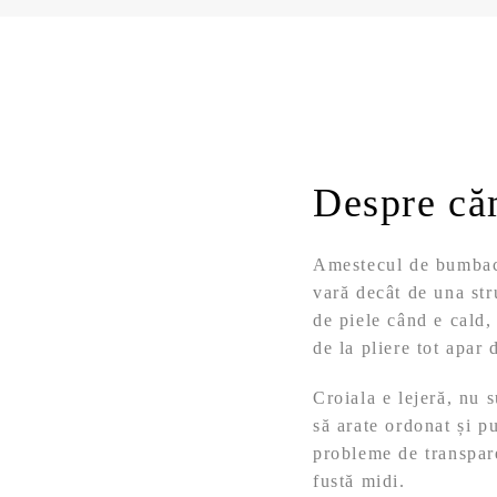
Despre că
Amestecul de bumbac ș
vară decât de una str
de piele când e cald
de la pliere tot apar 
Croiala e lejeră, nu 
să arate ordonat și p
probleme de transpare
fustă midi.