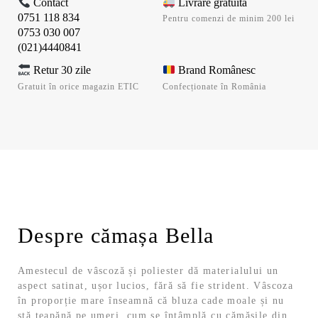
Contact
Livrare gratuita
0751 118 834
Pentru comenzi de minim 200 lei
0753 030 007
(021)4440841
Retur 30 zile
Brand Românesc
Gratuit în orice magazin ETIC
Confecționate în România
Despre cămașa Bella
Amestecul de vâscoză și poliester dă materialului un
aspect satinat, ușor lucios, fără să fie strident. Vâscoza
în proporție mare înseamnă că bluza cade moale și nu
stă țeapănă pe umeri, cum se întâmplă cu cămășile din