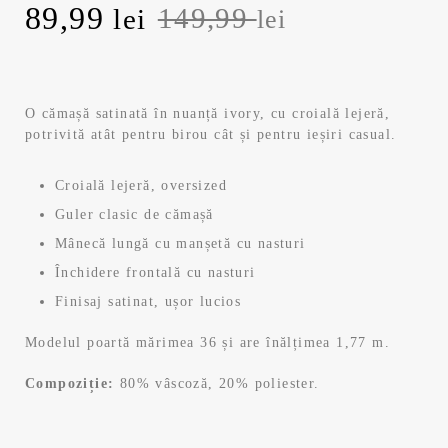
Prețul
Prețul
89,99
149,99
lei
lei
inițial
curent
a
este:
O cămașă satinată în nuanță ivory, cu croială lejeră,
potrivită atât pentru birou cât și pentru ieșiri casual.
fost:
89,99 lei.
149,99 lei.
Croială lejeră, oversized
Guler clasic de cămașă
Mânecă lungă cu manșetă cu nasturi
Închidere frontală cu nasturi
Finisaj satinat, ușor lucios
Modelul poartă mărimea 36 și are înălțimea 1,77 m.
Compoziție:
80% vâscoză, 20% poliester.