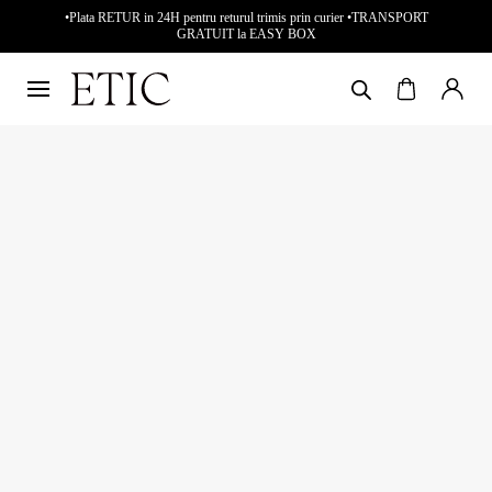
•Plata RETUR in 24H pentru returul trimis prin curier •TRANSPORT
GRATUIT la EASY BOX