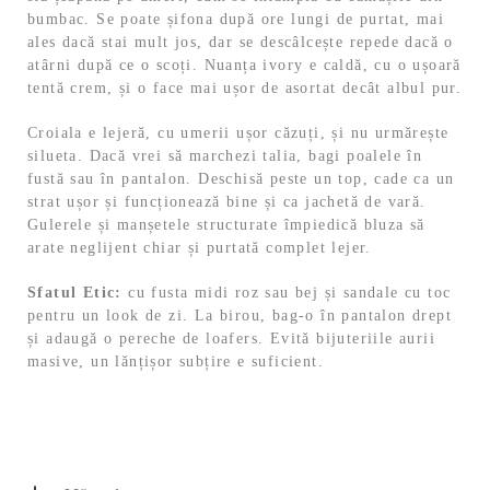
bumbac. Se poate șifona după ore lungi de purtat, mai
ales dacă stai mult jos, dar se descâlcește repede dacă o
atârni după ce o scoți. Nuanța ivory e caldă, cu o ușoară
tentă crem, și o face mai ușor de asortat decât albul pur.
Croiala e lejeră, cu umerii ușor căzuți, și nu urmărește
silueta. Dacă vrei să marchezi talia, bagi poalele în
fustă sau în pantalon. Deschisă peste un top, cade ca un
strat ușor și funcționează bine și ca jachetă de vară.
Gulerele și manșetele structurate împiedică bluza să
arate neglijent chiar și purtată complet lejer.
Sfatul Etic:
cu fusta midi roz sau bej și sandale cu toc
pentru un look de zi. La birou, bag-o în pantalon drept
și adaugă o pereche de loafers. Evită bijuteriile aurii
masive, un lănțișor subțire e suficient.