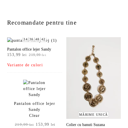
Recomandate pentru tine
34
36
40
42
Pantalon office lejer Sandy
Prețul
Prețul
153,99
lei
219,99
lei
inițial
curent
Variante de culori
a
este:
fost:
153,99 lei.
219,99 lei.
Pantalon office lejer
Sandy
MĂRIME UNICĂ
Clear
Prețul
Prețul
153,99
Colier cu banuti Suzana
219,99
lei
lei