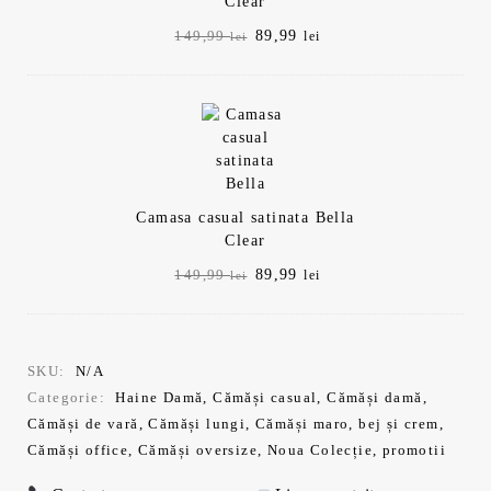
Clear
Prețul
Prețul
89,99
149,99
lei
lei
inițial
curent
a
este:
fost:
89,99 lei.
149,99 lei.
Camasa casual satinata Bella
Clear
Prețul
Prețul
89,99
149,99
lei
lei
inițial
curent
a
este:
fost:
89,99 lei.
149,99 lei.
SKU:
N/A
Categorie:
Haine Damă
,
Cămăși casual
,
Cămăși damă
,
Cămăși de vară
,
Cămăși lungi
,
Cămăși maro, bej și crem
,
Cămăși office
,
Cămăși oversize
,
Noua Colecție
,
promotii