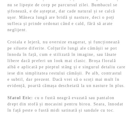
nu se lipește de corp pe parcursul zilei. Bumbacul se
șifonează, e de așteptat, dar cade natural și se calcă
ușor. Mâneca lungă are bridă și nasture, deci o poți
sufleca și prinde ordonat când e cald, fără să arate
neglijent.
Croiala e lejeră, nu oversize exagerat, și funcționează
pe siluete diferite. Colțurile lungi ale cămășii se pot
înnoda în față, cum e stilizată în imagine, sau lăsate
libere dacă preferi un look mai clasic. Broșa florală
albă e aplicată pe pieptul stâng și e singurul detaliu care
iese din simplitatea restului cămășii. Pe alb, contrastul
e subtil, dar prezent. Dacă vrei să o scoți mai mult în
evidență, poartă cămașa descheiată la un nasture în plus.
Sfatul Etic:
cu o fustă neagră evazată sau pantalon
drept din stofă și mocasini pentru birou. Seara, înnodat
în față peste o fustă midi satinată și sandale cu toc.