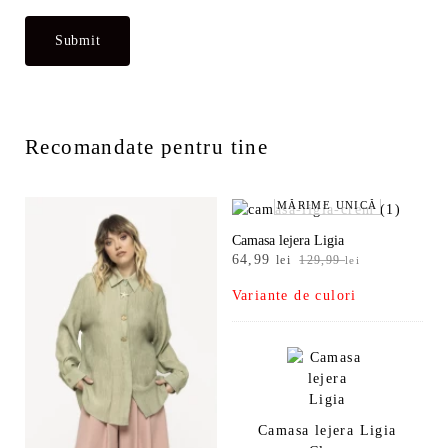
Recomandate pentru tine
MĂRIME UNICĂ
Camasa lejera Ligia
Prețul
Prețul
64,99
lei
129,99
lei
inițial
curent
Variante de culori
a
este:
fost:
64,99 lei.
129,99 lei.
Camasa lejera Ligia