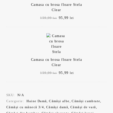
Camasa cu brosa floare Stela
Clear
Prețul
Prețul
95,99
159,99
lei
lei
inițial
curent
a
este:
fost:
95,99 lei.
159,99 lei.
Camasa cu brosa floare Stela
Clear
Prețul
Prețul
95,99
159,99
lei
lei
inițial
curent
a
este:
fost:
95,99 lei.
159,99 lei.
SKU:
N/A
Categorie:
Haine Damă
,
Cămăși albe
,
Cămăși cambrate
,
Cămăși cu mânecă 3/4
,
Cămăși damă
,
Cămăși de vară
,