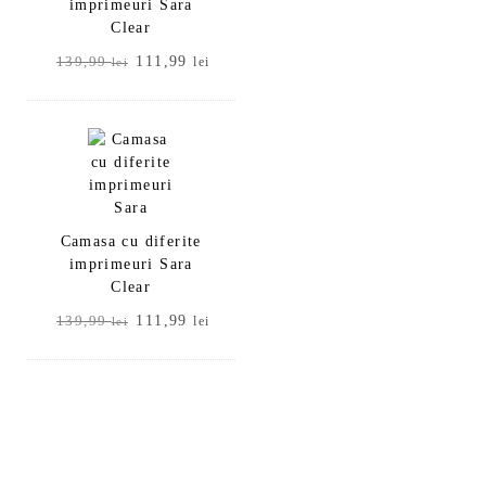
imprimeuri Sara
Clear
Prețul
Prețul
111,99
139,99
lei
lei
inițial
curent
a
este:
fost:
111,99 lei.
139,99 lei.
Camasa cu diferite
imprimeuri Sara
Clear
Prețul
Prețul
111,99
139,99
lei
lei
inițial
curent
a
este:
fost:
111,99 lei.
139,99 lei.