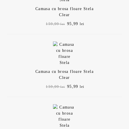
Camasa cu brosa floare Stela
Clear
Prețul
Prețul
95,99
159,99
lei
lei
inițial
curent
a
este:
fost:
95,99 lei.
159,99 lei.
Camasa cu brosa floare Stela
Clear
Prețul
Prețul
95,99
159,99
lei
lei
inițial
curent
a
este:
fost:
95,99 lei.
159,99 lei.