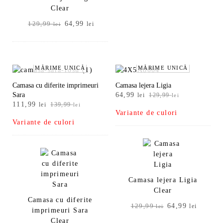
Clear
Prețul
Prețul
64,99
129,99
lei
lei
inițial
curent
a
este:
fost:
64,99 lei.
129,99 lei.
MĂRIME UNICĂ
MĂRIME UNICĂ
Camasa cu diferite imprimeuri
Camasa lejera Ligia
Prețul
Prețul
Sara
64,99
lei
129,99
lei
Prețul
Prețul
111,99
inițial
curent
lei
139,99
lei
Variante de culori
inițial
curent
a
este:
Variante de culori
a
este:
fost:
64,99 lei.
fost:
111,99 lei.
129,99 lei.
139,99 lei.
Camasa lejera Ligia
Clear
Camasa cu diferite
Prețul
Prețul
64,99
129,99
lei
lei
imprimeuri Sara
inițial
curent
Clear