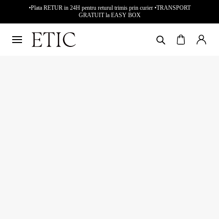
•Plata RETUR in 24H pentru returul trimis prin curier •TRANSPORT
GRATUIT la EASY BOX