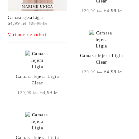
Clear
MĂRIME UNICĂ
Prețul
Prețul
64,99
129,99
lei
lei
inițial
curent
Camasa lejera Ligia
Prețul
Prețul
64,99
a
este:
lei
129,99
lei
inițial
curent
fost:
64,99 l
Variante de culori
a
este:
129,99 lei.
fost:
64,99 lei.
129,99 lei.
Camasa lejera Ligia
Clear
Prețul
Prețul
64,99
129,99
lei
lei
Camasa lejera Ligia
inițial
curent
Clear
a
este:
fost:
64,99 l
Prețul
Prețul
64,99
129,99
lei
lei
129,99 lei.
inițial
curent
a
este:
fost:
64,99 lei.
129,99 lei.
Camasa lejera Ligia