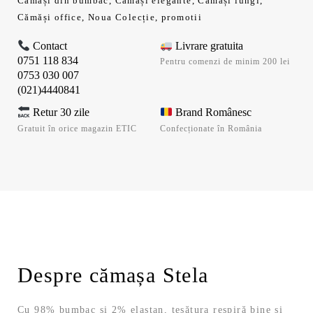
Cămăși din bumbac
,
Cămăși elegante
,
Cămăși lungi
,
Cămăși office
,
Noua Colecție
,
promotii
Contact
Livrare gratuita
0751 118 834
Pentru comenzi de minim 200 lei
0753 030 007
(021)4440841
Retur 30 zile
Brand Românesc
Gratuit în orice magazin ETIC
Confecționate în România
Despre cămașa Stela
Cu 98% bumbac și 2% elastan, țesătura respiră bine și