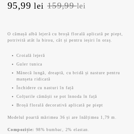
Prețul
Prețul
95,99
159,99
lei
lei
inițial
curent
a
este:
O cămașă albă lejeră cu broșă florală aplicată pe piept,
potrivită atât la birou, cât și pentru ieșiri în oraș.
fost:
95,99 lei.
159,99 lei.
Croială lejeră
Guler tunica
Mânecă lungă, dreaptă, cu bridă și nasture pentru
manșeta ridicată
Închidere cu nasturi în față
Colțurile cămășii se pot înnoda în față
Broșă florală decorativă aplicată pe piept
Modelul poartă mărimea 36 și are înălțimea 1,79 m.
Compoziție:
98% bumbac, 2% elastan.