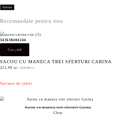
Recomandate pentru tine
34
36
38
40
42
44
Cumpără
SACOU CU MANECA TREI SFERTURI CARINA
P
223,99
P
lei
319,99
lei
r
r
e
e
ț
ț
Variante de culori
u
u
l
l
i
c
n
u
Sacou cu maneca trei sferturi Carina
i
r
Clear
ț
e