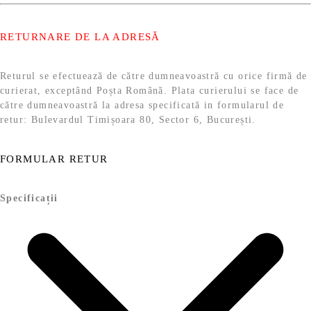
RETURNARE DE LA ADRESĂ
Returul se efectuează de către dumneavoastră cu orice firmă de
curierat, exceptând Poșta Română. Plata curierului se face de
către dumneavoastră la adresa specificată in formularul de
retur: Bulevardul Timișoara 80, Sector 6, București.
FORMULAR RETUR
Specificații