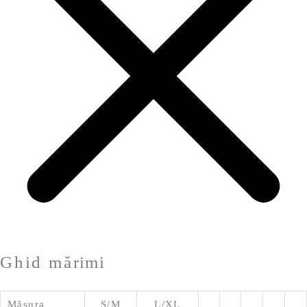
Ghid mărimi
Măsura
S/M
L/XL