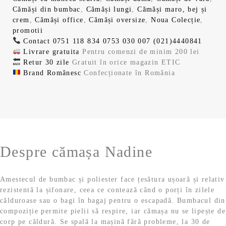
9
,
l
e
i
Cămăși din bumbac
,
Cămăși lungi
,
Cămăși maro, bej și
l
l
9
9
a
s
.
crem
,
Cămăși office
,
Cămăși oversize
,
Noua Colecție
,
i
c
,
9
f
t
promotii
n
u
9
o
e
Contact
0751 118 834
0753 030 007
(021)4440841
i
r
9
l
s
:
Livrare gratuita
Pentru comenzi de minim 200 lei
ț
e
e
t
4
Retur 30 zile
Gratuit în orice magazin ETIC
i
n
l
i
:
9
Brand Românesc
Confecționate în România
a
t
e
.
9
,
l
e
i
9
9
a
s
.
,
9
f
t
9
o
e
9
l
s
:
e
t
4
l
i
Despre cămașa Nadine
:
9
e
.
9
,
i
9
9
.
Amestecul de bumbac și poliester face țesătura ușoară și relativ
,
9
rezistentă la șifonare, ceea ce contează când o porți în zilele
9
călduroase sau o bagi în bagaj pentru o escapadă. Bumbacul din
9
l
compoziție permite pielii să respire, iar cămașa nu se lipește de
e
corp pe căldură. Se spală la mașină fără probleme, la 30 de
l
i