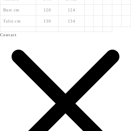
Bust.cm
120
124
Talie.cm
130
134
Contact