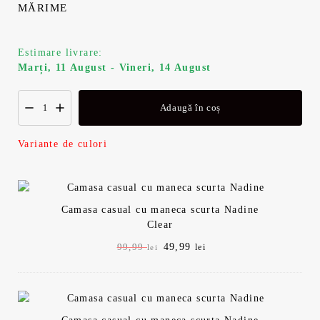
i
n
MĂRIME
a
t
Estimare livrare:
l
e
Marți, 11 August - Vineri, 14 August
a
s
Adaugă în coș
f
t
Variante de culori
o
e
s
:
Camasa casual cu maneca scurta Nadine
t
4
Clear
P
49,99
P
99,99
lei
lei
:
9
r
r
e
e
9
,
ț
ț
u
u