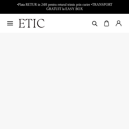
•Plata RETUR in 24H pentru returul trimis prin curier •TRANSPORT
GRATUIT la EASY BOX