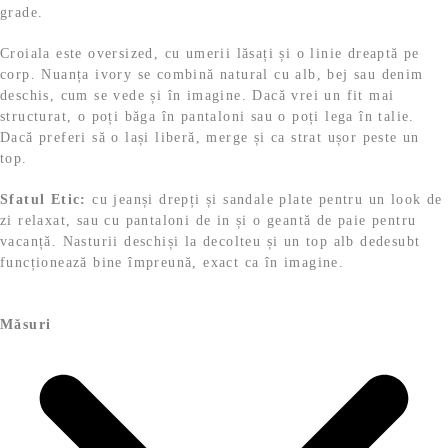
grade.
e
.
i
Croiala este oversized, cu umerii lăsați și o linie dreaptă pe
.
corp. Nuanța ivory se combină natural cu alb, bej sau denim
deschis, cum se vede și în imagine. Dacă vrei un fit mai
structurat, o poți băga în pantaloni sau o poți lega în talie.
Dacă preferi să o lași liberă, merge și ca strat ușor peste un
top.
Sfatul Etic:
cu jeanși drepți și sandale plate pentru un look de
zi relaxat, sau cu pantaloni de in și o geantă de paie pentru
vacanță. Nasturii deschiși la decolteu și un top alb dedesubt
funcționează bine împreună, exact ca în imagine.
Măsuri