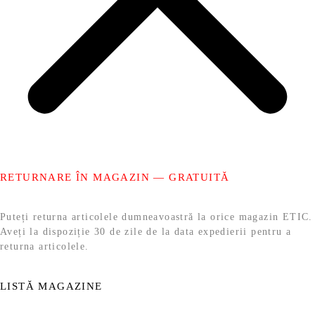
RETURNARE ÎN MAGAZIN — GRATUITĂ
Puteți returna articolele dumneavoastră la orice magazin ETIC.
Aveți la dispoziție 30 de zile de la data expedierii pentru a
returna articolele.
LISTĂ MAGAZINE