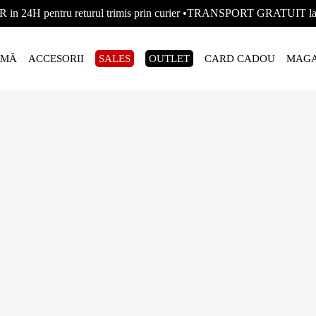
R in 24H pentru returul trimis prin curier •TRANSPORT GRATUIT
AMĂ
ACCESORII
SALES
OUTLET
CARD CADOU
MAGA