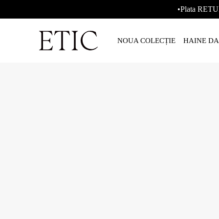
•Plata RETU
NOUA COLECȚIE
HAINE D