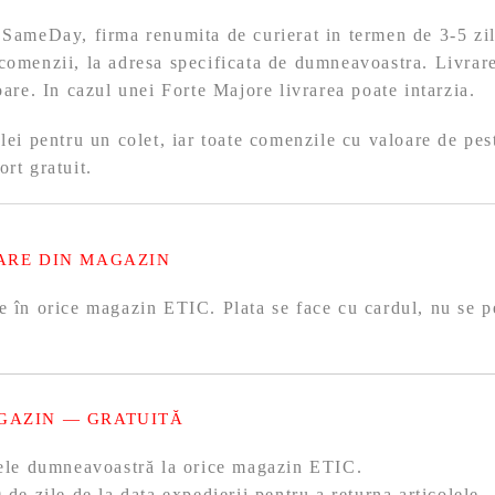
 SameDay, firma renumita de curierat in termen de 3-5 zil
comenzii, la adresa specificata de dumneavoastra. Livrare
toare. In cazul unei Forte Majore livrarea poate intarzia.
 lei pentru un colet, iar toate comenzile cu valoare de pes
ort gratuit.
ARE DIN MAGAZIN
e în orice magazin ETIC. Plata se face cu cardul, nu se p
GAZIN — GRATUITĂ
olele dumneavoastră la orice magazin ETIC.
 de zile de la data expedierii pentru a returna articolele.