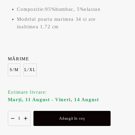
a
este:
Compozitie:95%bumbac, 5%elastan
fost:
24,99 lei.
Modelul poarta marimea 34 si are
49,99 lei.
inaltimea 1.72 cm
MĂRIME
S/M
L/XL
Estimare livrare:
Marți, 11 August - Vineri, 14 August
Adaugă în coș