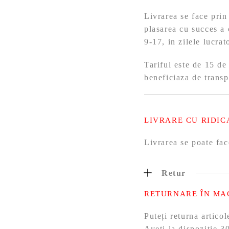
Livrarea se face prin
plasarea cu succes a 
9-17, in zilele lucra
Tariful este de 15 de
beneficiaza de transp
LIVRARE CU RIDIC
Livrarea se poate fac
Retur
RETURNARE ÎN MA
Puteți returna artic
Aveți la dispoziție 30