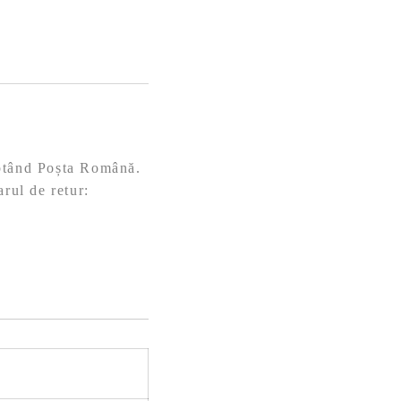
eptând Poșta Română.
arul de retur: