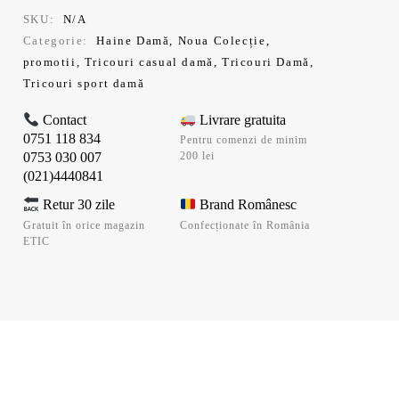
SKU:
N/A
Categorie:
Haine Damă
,
Noua Colecție
,
promotii
,
Tricouri casual damă
,
Tricouri Damă
,
Tricouri sport damă
Contact
Livrare gratuita
0751 118 834
Pentru comenzi de minim
0753 030 007
200 lei
(021)4440841
Retur 30 zile
Brand Românesc
Gratuit în orice magazin
Confecționate în România
ETIC