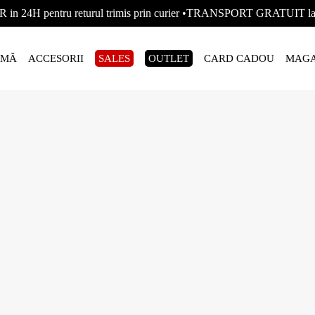
R in 24H pentru returul trimis prin curier •TRANSPORT GRATUIT
AMĂ
ACCESORII
SALES
OUTLET
CARD CADOU
MAGA