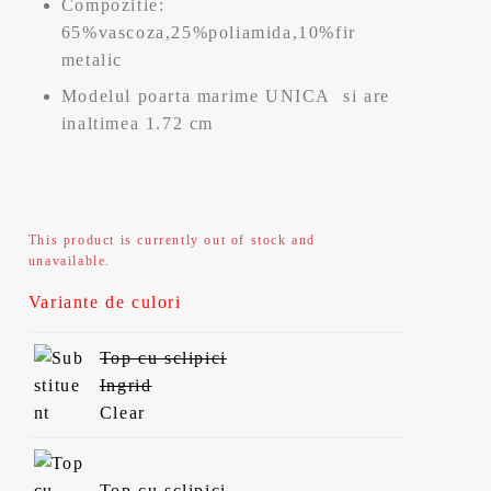
Compozitie:
65%vascoza,25%poliamida,10%fir
metalic
Modelul poarta marime UNICA si are
inaltimea 1.72 cm
This product is currently out of stock and
unavailable.
Variante de culori
Top cu sclipici
Ingrid
Clear
Top cu sclipici