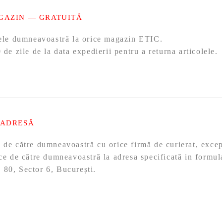
GAZIN — GRATUITĂ
olele dumneavoastră la orice magazin ETIC.
 de zile de la data expedierii pentru a returna articolele.
 ADRESĂ
ă de către dumneavoastră cu orice firmă de curierat, exc
ace de către dumneavoastră la adresa specificată in formul
 80, Sector 6, București.