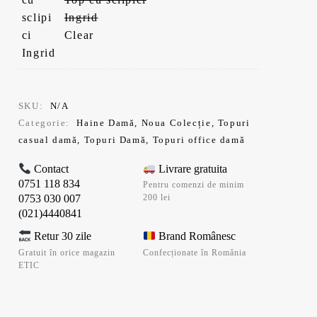
Ingrid
Clear
SKU:
N/A
Categorie:
Haine Damă
,
Noua Colecție
,
Topuri
casual damă
,
Topuri Damă
,
Topuri office damă
Contact
Livrare gratuita
0751 118 834
Pentru comenzi de minim
0753 030 007
200 lei
(021)4440841
Retur 30 zile
Brand Românesc
Gratuit în orice magazin
Confecționate în România
ETIC