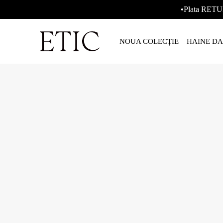
•Plata RETU
NOUA COLECȚIE
HAINE D