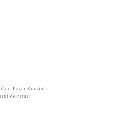
eptând Poșta Română.
arul de retur: