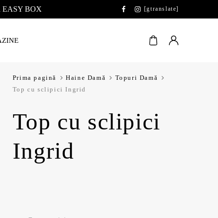
 la EASY BOX
[gtranslate]
ZINE
Prima pagină
Haine Damă
Topuri Damă
Top cu sclipici Ingrid
Top cu sclipici
Ingrid