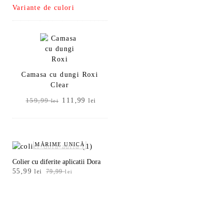
Variante de culori
a
este:
fost:
111,99 lei.
159,99 lei.
Camasa cu dungi Roxi
Clear
Prețul
Prețul
111,99
159,99
lei
lei
inițial
curent
a
este:
fost:
111,99 lei.
159,99 lei.
MĂRIME UNICĂ
Colier cu diferite aplicatii Dora
Prețul
Prețul
55,99
lei
79,99
lei
inițial
curent
a
este:
fost:
55,99 lei.
79,99 lei.