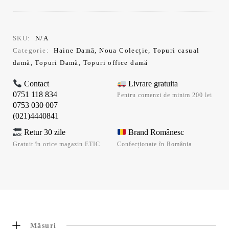
SKU:
N/A
Categorie:
Haine Damă
,
Noua Colecție
,
Topuri casual
damă
,
Topuri Damă
,
Topuri office damă
Contact
Livrare gratuita
0751 118 834
Pentru comenzi de minim 200 lei
0753 030 007
(021)4440841
Retur 30 zile
Brand Românesc
Gratuit în orice magazin ETIC
Confecționate în România
Măsuri