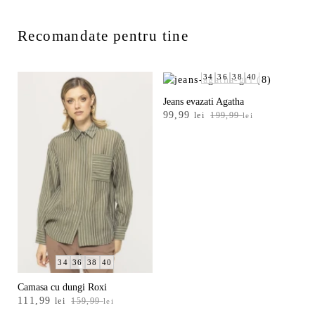
Recomandate pentru tine
34
36
38
40
Jeans evazati Agatha
Prețul
Prețul
99,99
lei
199,99
lei
inițial
curent
a
este:
fost:
99,99 lei.
199,99 lei.
34
36
38
40
Camasa cu dungi Roxi
Prețul
Prețul
111,99
lei
159,99
lei
inițial
curent