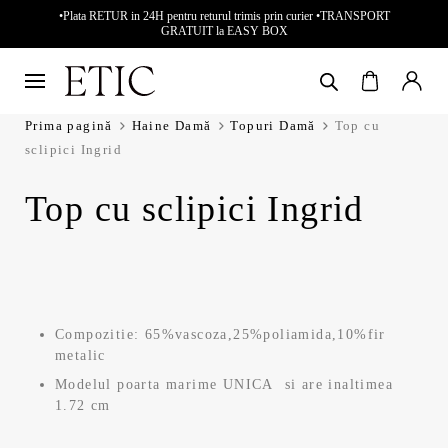
•Plata RETUR in 24H pentru returul trimis prin curier •TRANSPORT
GRATUIT la EASY BOX
Prima pagină
Haine Damă
Topuri Damă
Top cu
sclipici Ingrid
Top cu sclipici Ingrid
Compozitie: 65%vascoza,25%poliamida,10%fir
metalic
Modelul poarta marime UNICA si are inaltimea
1.72 cm