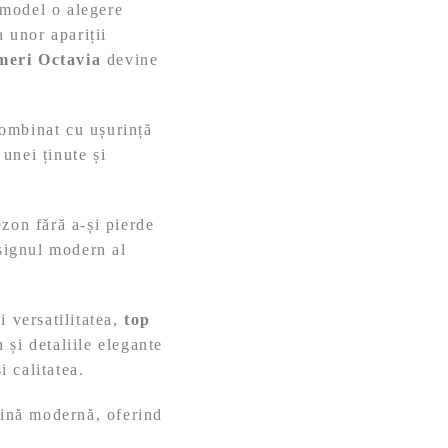
t model o alegere
a unor apariții
umeri Octavia
devine
 combinat cu ușurință
unei ținute și
zon fără a-și pierde
esignul modern al
i versatilitatea,
top
 și detaliile elegante
i calitatea.
ină modernă, oferind