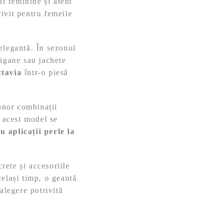
ni feminine și atent
ivit pentru femeile
 elegantă. În sezonul
rdigane sau jachete
ctavia
într-o piesă
 unor combinații
, acest model se
u aplicații perle la
crete și accesoriile
celași timp, o geantă
alegere potrivită