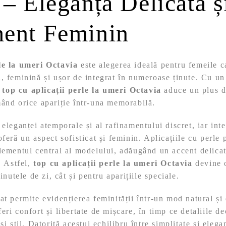
 – Eleganță Delicată ș
ent Feminin
le la umeri Octavia
este alegerea ideală pentru femeile c
, feminină și ușor de integrat în numeroase ținute. Cu u
t
top cu aplicații perle la umeri Octavia
aduce un plus de
ând orice apariție într-una memorabilă.
 eleganței atemporale și al rafinamentului discret, iar inte
feră un aspect sofisticat și feminin. Aplicațiile cu perle 
lementul central al modelului, adăugând un accent delicat
. Astfel,
top cu aplicații perle la umeri Octavia
devine o
ținutele de zi, cât și pentru aparițiile speciale.
at permite evidențierea feminității într-un mod natural și 
eri confort și libertate de mișcare, în timp ce detaliile d
și stil. Datorită acestui echilibru între simplitate și eleg