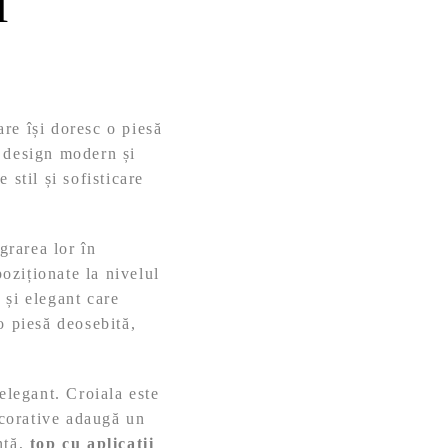
i
are își doresc o piesă
n design modern și
 stil și sofisticare
grarea lor în
poziționate la nivelul
 și elegant care
 piesă deosebită,
elegant. Croiala este
ecorative adaugă un
anță,
top cu aplicații