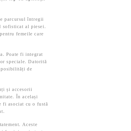
e parcursul întregii
sofisticat al piesei.
 pentru femeile care
a. Poate fi integrat
lor speciale. Datorită
posibilități de
ți și accesorii
nitate. În același
 fi asociat cu o fustă
nt.
statement. Aceste