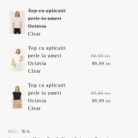
fost:
este:
Top cu aplicatii
99,99 lei.
89,99 lei.
perle la umeri
Octavia
Clear
Top cu aplicatii
Prețul
perle la umeri
99,99
lei
inițial
Prețul
Octavia
89,99
lei
a
curent
Clear
fost:
este:
Top cu aplicatii
99,99 lei.
89,99 lei.
Prețul
perle la umeri
99,99
lei
inițial
Prețul
Octavia
89,99
lei
a
curent
Clear
fost:
este:
99,99 lei.
89,99 lei.
SKU:
N/A