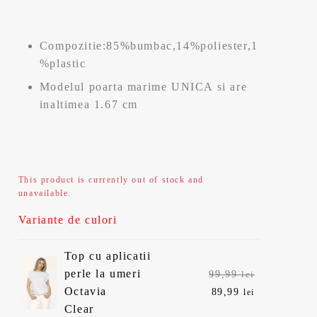
Compozitie:85%bumbac,14%poliester,1
%plastic
Modelul poarta marime UNICA si are
inaltimea 1.67 cm
This product is currently out of stock and
unavailable.
Variante de culori
Top cu aplicatii
Prețul
perle la umeri
99,99
lei
inițial
Prețul
Octavia
89,99
lei
a
curent
Clear