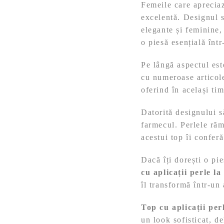
Femeile care apreciaz
excelentă. Designul s
elegante și feminine,
o piesă esențială înt
Pe lângă aspectul est
cu numeroase articole
oferind în același tim
Datorită designului s
farmecul. Perlele răm
acestui top îi conferă
Dacă îți dorești o pi
cu aplicații perle l
îl transformă într-un 
Top cu aplicații per
un look sofisticat, de