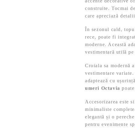
accente decorative of
construite. Tocmai d
care apreciază detalii
În sezonul cald, topul
rece, poate fi integra
moderne. Această ada
vestimentară utilă pe
Croiala sa modernă av
vestimentare variate.
adaptează cu ușurință
umeri Octavia
poate 
Accesorizarea este sim
minimaliste completea
elegantă și o pereche
pentru evenimente sp