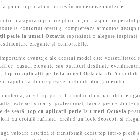
via
poate fi purtat cu succes în numeroase contexte.
pentru a asigura o purtare plăcută și un aspect impecabil p
ribuie la confortul oferit și completează armonios designul 
ții perle la umeri Octavia
reprezintă o alegere inspirată
vestimentare elegante și confortabile.
importante avantaje ale acestui model este versatilitatea s
 office, casual elegante sau outfituri destinate evenimente
t,
top cu aplicații perle la umeri Octavia
oferă multiple 
veni rapid una dintre piesele preferate din garderobă.
e modernă, acest top poate fi combinat cu pantaloni elegan
ultat este sofisticat și profesionist, fără a pierde din femi
ie de seară,
top cu aplicații perle la umeri Octavia
poate
loni cu croială rafinată, creând un look deosebit și elega
augă valoare estetică și transformă acest top într-o piesă 