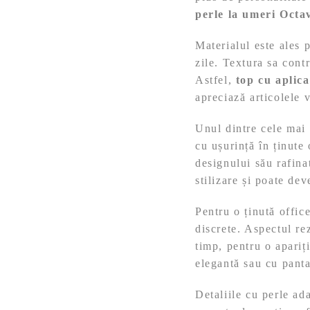
perle la umeri Octa
Materialul este ales 
zile. Textura sa cont
Astfel,
top cu aplica
apreciază articolele 
Unul dintre cele mai 
cu ușurință în ținute
designului său rafina
stilizare și poate de
Pentru o ținută offic
discrete. Aspectul rez
timp, pentru o apariț
elegantă sau cu panta
Detaliile cu perle ad