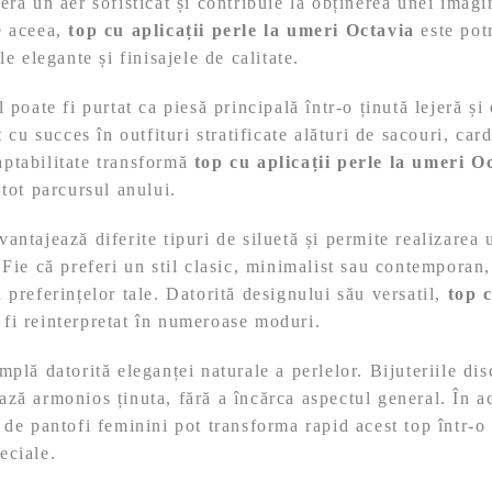
eră un aer sofisticat și contribuie la obținerea unei imagi
e aceea,
top cu aplicații perle la umeri Octavia
este potr
le elegante și finisajele de calitate.
 poate fi purtat ca piesă principală într-o ținută lejeră și
t cu succes în outfituri stratificate alături de sacouri, ca
ptabilitate transformă
top cu aplicații perle la umeri O
 tot parcursul anului.
antajează diferite tipuri de siluetă și permite realizarea
 Fie că preferi un stil clasic, minimalist sau contemporan
 preferințelor tale. Datorită designului său versatil,
top c
fi reinterpretat în numeroase moduri.
plă datorită eleganței naturale a perlelor. Bijuteriile dis
ză armonios ținuta, fără a încărca aspectul general. În a
 de pantofi feminini pot transforma rapid acest top într-o 
eciale.