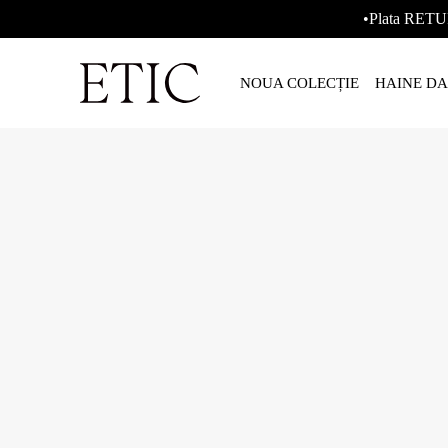
•Plata RETU
NOUA COLECȚIE
HAINE D