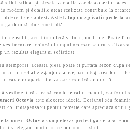
ă stilul rafinat și piesele versatile vor descoperi în aces
ău modern și detaliile atent realizate contribuie la creare
 indiferent de context. Astfel,
top cu aplicații perle la 
r-o garderobă bine construită.
etic deosebit, acest top oferă și funcționalitate. Poate fi
 vestimentare, reducând timpul necesar pentru realizarea 
p un rezultat elegant și sofisticat.
ău atemporal, această piesă poate fi purtată sezon după se
ân un simbol al eleganței clasice, iar integrarea lor în d
 un caracter aparte și o valoare estetică de durată.
esă vestimentară care să combine rafinamentul, confortul ș
a umeri Octavia
este alegerea ideală. Designul său feminin
articol indispensabil pentru femeile care apreciază stilul ș
le la umeri Octavia
completează perfect garderoba femin
licat și elegant pentru orice moment al zilei.