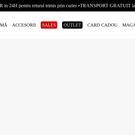
R in 24H pentru returul trimis prin curier •TRANSPORT GRATUIT
AMĂ
ACCESORII
SALES
OUTLET
CARD CADOU
MAGA