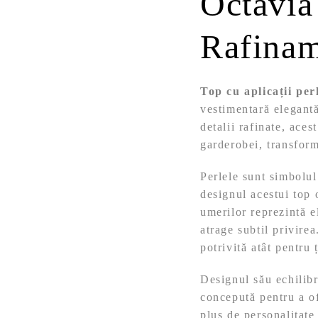
Octavia
Rafinam
Top cu aplicații per
vestimentară elegantă
detalii rafinate, aces
garderobei, transform
Perlele sunt simbolul
designul acestui top o
umerilor reprezintă e
atrage subtil privirea
potrivită atât pentru 
Designul său echilibr
concepută pentru a of
plus de personalitate 