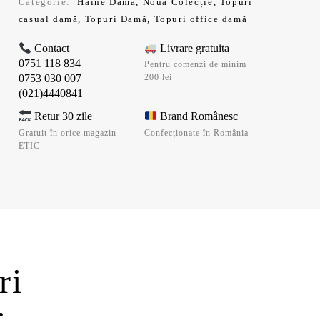
Categorie:
Haine Damă
,
Noua Colecție
,
Topuri
casual damă
,
Topuri Damă
,
Topuri office damă
Contact
Livrare gratuita
0751 118 834
Pentru comenzi de minim
0753 030 007
200 lei
(021)4440841
Retur 30 zile
Brand Românesc
Gratuit în orice magazin
Confecționate în România
ETIC
ri