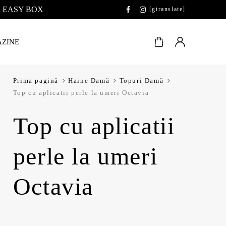
 la EASY BOX
[gtranslate]
ZINE
Prima pagină
Haine Damă
Topuri Damă
Top cu aplicatii perle la umeri Octavia
Top cu aplicatii
perle la umeri
Octavia