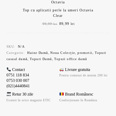
Top cu aplicatii perle la umeri Octavia
Clear
Prețul
Prețul
89,99
99,99
lei
lei
inițial
curent
a
este:
fost:
89,99 lei.
99,99 lei.
SKU:
N/A
Categorie:
Haine Damă
,
Noua Colecție
,
promotii
,
Topuri
casual damă
,
Topuri Damă
,
Topuri office damă
Contact
Livrare gratuita
0751 118 834
Pentru comenzi de minim 200 lei
0753 030 007
(021)4440841
Retur 30 zile
Brand Românesc
Gratuit în orice magazin ETIC
Confecționate în România