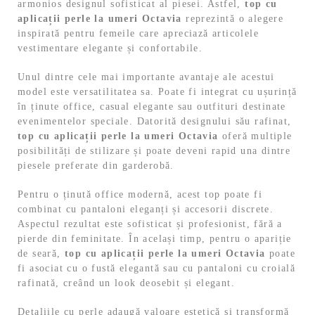
armonios designul sofisticat al piesei. Astfel,
top cu
aplicații perle la umeri Octavia
reprezintă o alegere
inspirată pentru femeile care apreciază articolele
vestimentare elegante și confortabile.
Unul dintre cele mai importante avantaje ale acestui
model este versatilitatea sa. Poate fi integrat cu ușurință
în ținute office, casual elegante sau outfituri destinate
evenimentelor speciale. Datorită designului său rafinat,
top cu aplicații perle la umeri Octavia
oferă multiple
posibilități de stilizare și poate deveni rapid una dintre
piesele preferate din garderobă.
Pentru o ținută office modernă, acest top poate fi
combinat cu pantaloni eleganți și accesorii discrete.
Aspectul rezultat este sofisticat și profesionist, fără a
pierde din feminitate. În același timp, pentru o apariție
de seară,
top cu aplicații perle la umeri Octavia
poate
fi asociat cu o fustă elegantă sau cu pantaloni cu croială
rafinată, creând un look deosebit și elegant.
Detaliile cu perle adaugă valoare estetică și transformă