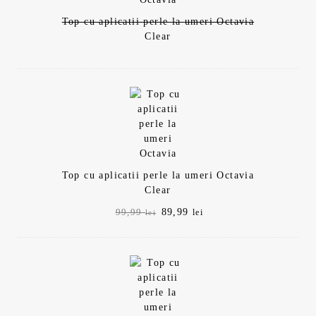
Top cu aplicatii perle la umeri Octavia
Clear
Top cu aplicatii perle la umeri Octavia
Clear
Prețul
Prețul
89,99
99,99
lei
lei
inițial
curent
a
este:
fost:
89,99 lei.
99,99 lei.