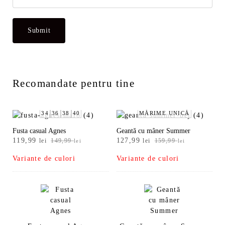
Recomandate pentru tine
34
36
38
40
MĂRIME UNICĂ
Fusta casual Agnes
Geantă cu mâner Summer
Prețul
Prețul
Prețul
Prețul
119,99
127,99
lei
149,99
lei
159,99
lei
lei
inițial
curent
inițial
curent
Variante de culori
Variante de culori
a
este:
a
este:
fost:
119,99 lei.
fost:
127,99 lei.
149,99 lei.
159,99 lei.