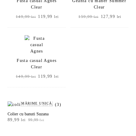
Fusta casual Agnes
Geantă cu mâner Summer
Clear
Clear
Prețul
Prețul
Prețul
Prețul
119,99
127,99
149,99
lei
159,99
lei
lei
lei
inițial
curent
inițial
curent
a
este:
a
este:
fost:
119,99 lei.
fost:
127,99
149,99 lei.
159,99 lei.
Fusta casual Agnes
Clear
Prețul
Prețul
119,99
149,99
lei
lei
inițial
curent
a
este:
fost:
119,99 lei.
149,99 lei.
MĂRIME UNICĂ
Colier cu banuti Suzana
Prețul
Prețul
89,99
lei
99,99
lei
inițial
curent
a
este: