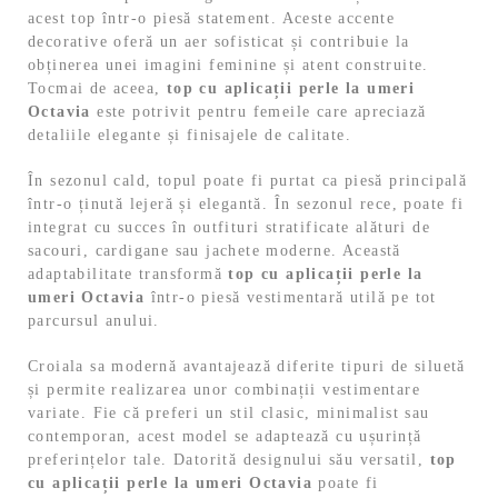
acest top într-o piesă statement. Aceste accente
decorative oferă un aer sofisticat și contribuie la
obținerea unei imagini feminine și atent construite.
Tocmai de aceea,
top cu aplicații perle la umeri
Octavia
este potrivit pentru femeile care apreciază
detaliile elegante și finisajele de calitate.
În sezonul cald, topul poate fi purtat ca piesă principală
într-o ținută lejeră și elegantă. În sezonul rece, poate fi
integrat cu succes în outfituri stratificate alături de
sacouri, cardigane sau jachete moderne. Această
adaptabilitate transformă
top cu aplicații perle la
umeri Octavia
într-o piesă vestimentară utilă pe tot
parcursul anului.
Croiala sa modernă avantajează diferite tipuri de siluetă
și permite realizarea unor combinații vestimentare
variate. Fie că preferi un stil clasic, minimalist sau
contemporan, acest model se adaptează cu ușurință
preferințelor tale. Datorită designului său versatil,
top
cu aplicații perle la umeri Octavia
poate fi