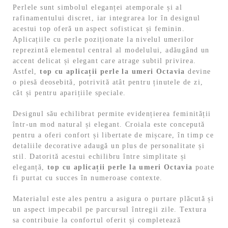
Perlele sunt simbolul eleganței atemporale și al
rafinamentului discret, iar integrarea lor în designul
acestui top oferă un aspect sofisticat și feminin.
Aplicațiile cu perle poziționate la nivelul umerilor
reprezintă elementul central al modelului, adăugând un
accent delicat și elegant care atrage subtil privirea.
Astfel,
top cu aplicații perle la umeri Octavia
devine
o piesă deosebită, potrivită atât pentru ținutele de zi,
cât și pentru aparițiile speciale.
Designul său echilibrat permite evidențierea feminității
într-un mod natural și elegant. Croiala este concepută
pentru a oferi confort și libertate de mișcare, în timp ce
detaliile decorative adaugă un plus de personalitate și
stil. Datorită acestui echilibru între simplitate și
eleganță,
top cu aplicații perle la umeri Octavia
poate
fi purtat cu succes în numeroase contexte.
Materialul este ales pentru a asigura o purtare plăcută și
un aspect impecabil pe parcursul întregii zile. Textura
sa contribuie la confortul oferit și completează