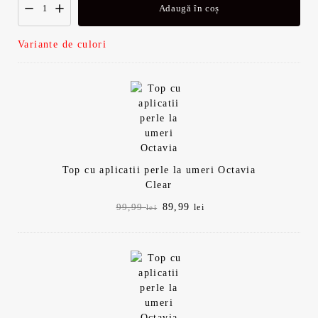
Adaugă în coș
Variante de culori
Top cu aplicatii perle la umeri Octavia
Clear
Prețul
Prețul
89,99
99,99
lei
lei
inițial
curent
a
este:
fost:
89,99 lei.
99,99 lei.