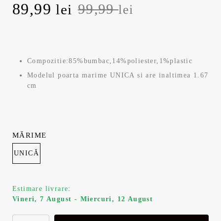
Prețul
Prețul
89,99
99,99
lei
lei
inițial
curent
a
este:
Compozitie:85%bumbac,14%poliester,1%plastic
fost:
89,99 lei.
Modelul poarta marime UNICA si are inaltimea 1.67
cm
99,99 lei.
MĂRIME
UNICĂ
Estimare livrare:
Vineri, 7 August - Miercuri, 12 August