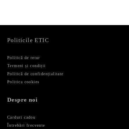
fost:
89,99 lei.
99,99 lei.
Politicile ETIC
Politică de retur
Termeni și condiții
Politică de confidențialitate
Politica cookies
Despre noi
Carduri cadou
Întrebări frecvente