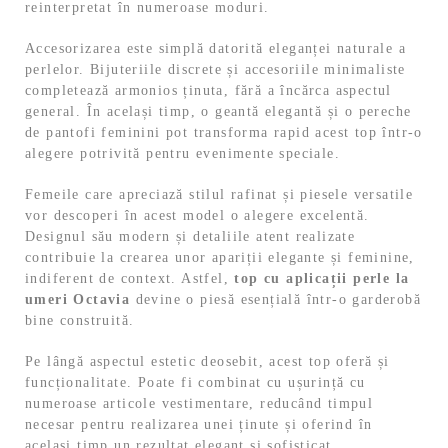
reinterpretat în numeroase moduri.
Accesorizarea este simplă datorită eleganței naturale a
perlelor. Bijuteriile discrete și accesoriile minimaliste
completează armonios ținuta, fără a încărca aspectul
general. În același timp, o geantă elegantă și o pereche
de pantofi feminini pot transforma rapid acest top într-o
alegere potrivită pentru evenimente speciale.
Femeile care apreciază stilul rafinat și piesele versatile
vor descoperi în acest model o alegere excelentă.
Designul său modern și detaliile atent realizate
contribuie la crearea unor apariții elegante și feminine,
indiferent de context. Astfel,
top cu aplicații perle la
umeri Octavia
devine o piesă esențială într-o garderobă
bine construită.
Pe lângă aspectul estetic deosebit, acest top oferă și
funcționalitate. Poate fi combinat cu ușurință cu
numeroase articole vestimentare, reducând timpul
necesar pentru realizarea unei ținute și oferind în
același timp un rezultat elegant și sofisticat.