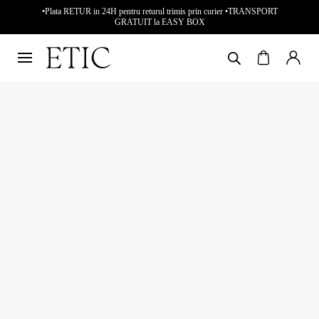
•Plata RETUR in 24H pentru returul trimis prin curier •TRANSPORT
GRATUIT la EASY BOX