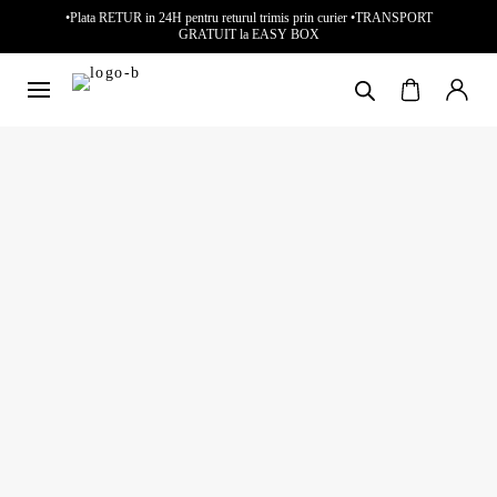
•Plata RETUR in 24H pentru returul trimis prin curier •TRANSPORT
GRATUIT la EASY BOX