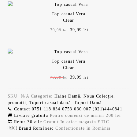
a
t
l
e
Top casual Vera
Clear
a
s
P
39,99
P
79,99
lei
lei
r
r
f
t
e
e
ț
ț
o
e
u
u
Top casual Vera
l
l
s
:
Clear
i
c
n
u
P
39,99
P
79,99
lei
lei
t
3
i
r
r
r
ț
e
e
e
:
9
i
n
SKU:
N/A
Categorie:
Haine Damă
,
Noua Colecție
,
ț
ț
a
t
promotii
,
Topuri casual damă
,
Topuri Damă
u
u
7
,
l
e
📞 Contact
0751 118 834
0753 030 007
(021)4440841
l
l
a
s
🚚 Livrare gratuita
Pentru comenzi de minim 200 lei
i
c
f
t
9
9
🔙 Retur 30 zile
Gratuit în orice magazin ETIC
n
u
o
e
🇷🇴 Brand Românesc
Confecționate în România
i
r
s
:
ț
e