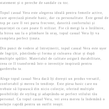
statement și o pereche de sandale cu toc.
Topul casual Vera este alegerea ideală pentru femeile active,
care apreciază piesele basic, dar cu personalitate. Este genul de
top pe care îl vei purta frecvent, datorită confortului și
ușurinței cu care poate fi stilizat. Fie că mergi la o întâlnire,
la birou sau la o plimbare în oraș, topul casual Vera îți va
completa perfect ținuta.
Din punct de vedere al întreținerii, topul casual Vera este ușor
de îngrijit, păstrându-și forma și culoarea chiar și după
multiple spălări. Materialul de calitate asigură durabilitate,
ceea ce îl transformă într-o investiție inspirată pentru
garderoba ta.
Alege topul casual Vera dacă îți dorești un produs versatil,
confortabil și mereu în tendințe. Este piesa basic care nu
trebuie să lipsească din nicio colecție, oferind multiple
posibilități de styling și adaptându-se perfect stilului tău
personal. Cu topul casual Vera, vei avea mereu la îndemână o
soluție rapidă pentru un outfit reușit.