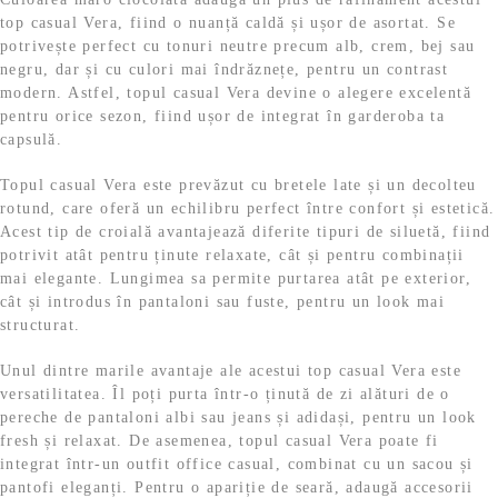
top casual Vera, fiind o nuanță caldă și ușor de asortat. Se
potrivește perfect cu tonuri neutre precum alb, crem, bej sau
negru, dar și cu culori mai îndrăznețe, pentru un contrast
modern. Astfel, topul casual Vera devine o alegere excelentă
pentru orice sezon, fiind ușor de integrat în garderoba ta
capsulă.
Topul casual Vera este prevăzut cu bretele late și un decolteu
rotund, care oferă un echilibru perfect între confort și estetică.
Acest tip de croială avantajează diferite tipuri de siluetă, fiind
potrivit atât pentru ținute relaxate, cât și pentru combinații
mai elegante. Lungimea sa permite purtarea atât pe exterior,
cât și introdus în pantaloni sau fuste, pentru un look mai
structurat.
Unul dintre marile avantaje ale acestui top casual Vera este
versatilitatea. Îl poți purta într-o ținută de zi alături de o
pereche de pantaloni albi sau jeans și adidași, pentru un look
fresh și relaxat. De asemenea, topul casual Vera poate fi
integrat într-un outfit office casual, combinat cu un sacou și
pantofi eleganți. Pentru o apariție de seară, adaugă accesorii