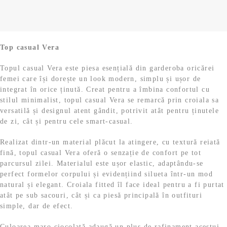
,
9
t
3
i
n
:
9
9
a
t
7
,
l
e
9
9
9
l
a
s
,
9
Top casual Vera
f
t
9
o
e
e
9
l
Topul casual Vera este piesa esențială din garderoba oricărei
s
:
e
femei care își dorește un look modern, simplu și ușor de
t
3
l
i
l
i
integrat în orice ținută. Creat pentru a îmbina confortul cu
:
9
e
.
stilul minimalist, topul casual Vera se remarcă prin croiala sa
7
,
e
.
i
versatilă și designul atent gândit, potrivit atât pentru ținutele
9
9
.
de zi, cât și pentru cele smart-casual.
,
9
i
9
Realizat dintr-un material plăcut la atingere, cu textură reiată
9
l
.
fină, topul casual Vera oferă o senzație de confort pe tot
e
parcursul zilei. Materialul este ușor elastic, adaptându-se
l
i
perfect formelor corpului și evidențiind silueta într-un mod
e
.
natural și elegant. Croiala fitted îl face ideal pentru a fi purtat
i
atât pe sub sacouri, cât și ca piesă principală în outfituri
.
simple, dar de efect.
Culoarea maro ciocolată adaugă un plus de rafinament acestui