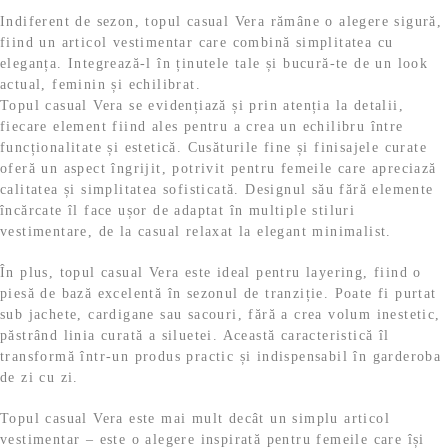
Indiferent de sezon, topul casual Vera rămâne o alegere sigură,
fiind un articol vestimentar care combină simplitatea cu
eleganța. Integrează-l în ținutele tale și bucură-te de un look
actual, feminin și echilibrat.
Topul casual Vera se evidențiază și prin atenția la detalii,
fiecare element fiind ales pentru a crea un echilibru între
funcționalitate și estetică. Cusăturile fine și finisajele curate
oferă un aspect îngrijit, potrivit pentru femeile care apreciază
calitatea și simplitatea sofisticată. Designul său fără elemente
încărcate îl face ușor de adaptat în multiple stiluri
vestimentare, de la casual relaxat la elegant minimalist.
În plus, topul casual Vera este ideal pentru layering, fiind o
piesă de bază excelentă în sezonul de tranziție. Poate fi purtat
sub jachete, cardigane sau sacouri, fără a crea volum inestetic,
păstrând linia curată a siluetei. Această caracteristică îl
transformă într-un produs practic și indispensabil în garderoba
de zi cu zi.
Topul casual Vera este mai mult decât un simplu articol
vestimentar – este o alegere inspirată pentru femeile care își