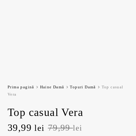
Prima pagină
Haine Damă
Topuri Damă
Top casual
Vera
Top casual Vera
P
39,99
P
79,99
lei
lei