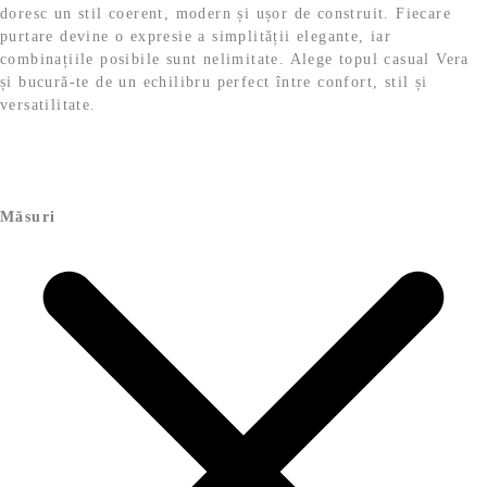
doresc un stil coerent, modern și ușor de construit. Fiecare
purtare devine o expresie a simplității elegante, iar
combinațiile posibile sunt nelimitate. Alege topul casual Vera
și bucură-te de un echilibru perfect între confort, stil și
versatilitate.
Măsuri