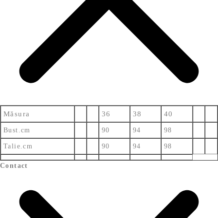
Măsura
36
38
40
Bust.cm
90
94
98
Talie.cm
90
94
98
Contact