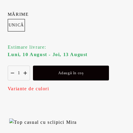
a
s
MĂRIME
f
t
UNICĂ
o
e
Estimare livrare:
s
:
Luni, 10 August - Joi, 13 August
t
4
Adaugă în coș
:
7
5
,
Variante de culori
9
9
,
9
9