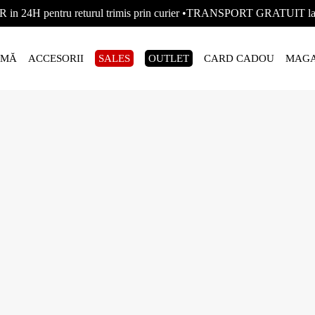
R in 24H pentru returul trimis prin curier •TRANSPORT GRATUIT
AMĂ
ACCESORII
SALES
OUTLET
CARD CADOU
MAGA