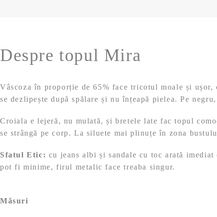
Despre topul Mira
Vâscoza în proporție de 65% face tricotul moale și ușor, c
se dezlipește după spălare și nu înțeapă pielea. Pe negru, l
Croiala e lejeră, nu mulată, și bretele late fac topul como
se strângă pe corp. La siluete mai plinuțe în zona bustulu
Sfatul Etic:
cu jeans albi și sandale cu toc arată imediat 
pot fi minime, firul metalic face treaba singur.
Măsuri