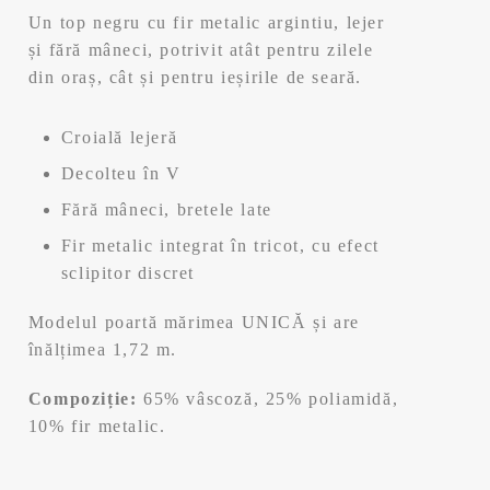
e
e
Un top negru cu fir metalic argintiu, lejer
ț
ț
și fără mâneci, potrivit atât pentru zilele
din oraș, cât și pentru ieșirile de seară.
u
u
Croială lejeră
l
l
Decolteu în V
i
c
Fără mâneci, bretele late
n
u
Fir metalic integrat în tricot, cu efect
sclipitor discret
i
r
Modelul poartă mărimea UNICĂ și are
ț
e
înălțimea 1,72 m.
i
n
Compoziție:
65% vâscoză, 25% poliamidă,
10% fir metalic.
a
t
l
e