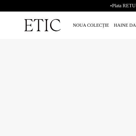
•Plata RETU
NOUA COLECȚIE
HAINE D