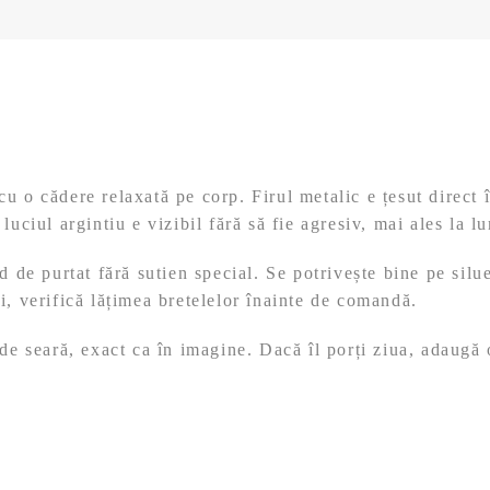
u o cădere relaxată pe corp. Firul metalic e țesut direct 
uciul argintiu e vizibil fără să fie agresiv, mai ales la lu
d de purtat fără sutien special. Se potrivește bine pe silu
i, verifică lățimea bretelelor înainte de comandă.
de seară, exact ca în imagine. Dacă îl porți ziua, adaugă o