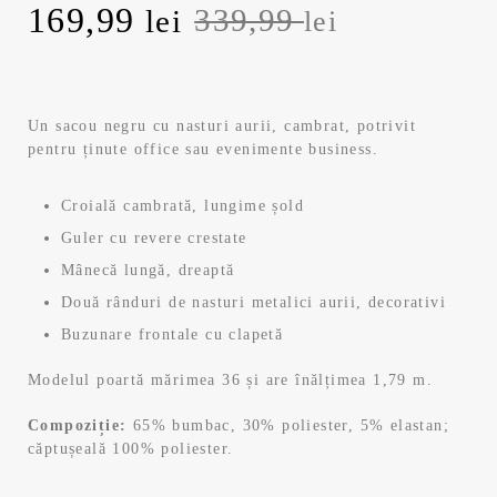
Prețul
Prețul
169,99
339,99
lei
lei
inițial
curent
a
este:
Un sacou negru cu nasturi aurii, cambrat, potrivit
pentru ținute office sau evenimente business.
fost:
169,99 lei.
339,99 lei.
Croială cambrată, lungime șold
Guler cu revere crestate
Mânecă lungă, dreaptă
Două rânduri de nasturi metalici aurii, decorativi
Buzunare frontale cu clapetă
Modelul poartă mărimea 36 și are înălțimea 1,79 m.
Compoziție:
65% bumbac, 30% poliester, 5% elastan;
căptușeală 100% poliester.