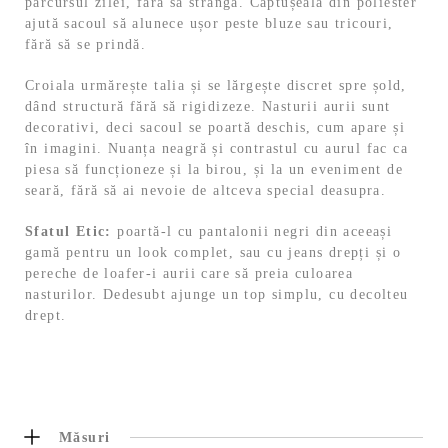
parcursul zilei, fără să strângă. Căptușeala din poliester
ajută sacoul să alunece ușor peste bluze sau tricouri,
fără să se prindă.
Croiala urmărește talia și se lărgește discret spre șold,
dând structură fără să rigidizeze. Nasturii aurii sunt
decorativi, deci sacoul se poartă deschis, cum apare și
în imagini. Nuanța neagră și contrastul cu aurul fac ca
piesa să funcționeze și la birou, și la un eveniment de
seară, fără să ai nevoie de altceva special deasupra.
Sfatul Etic:
poartă-l cu pantalonii negri din aceeași
gamă pentru un look complet, sau cu jeans drepți și o
pereche de loafer-i aurii care să preia culoarea
nasturilor. Dedesubt ajunge un top simplu, cu decolteu
drept.
Măsuri