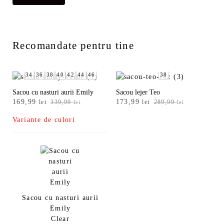
Recomandate pentru tine
34
36
38
40
42
44
46
38
Sacou cu nasturi aurii Emily
Sacou lejer Teo
Prețul
Prețul
Prețul
Prețul
169,99
173,99
lei
339,99
lei
289,99
lei
lei
inițial
curent
inițial
curent
Variante de culori
a
este:
a
este:
fost:
169,99 lei.
fost:
173,99 lei.
339,99 lei.
289,99 lei.
Sacou cu nasturi aurii
Emily
Clear