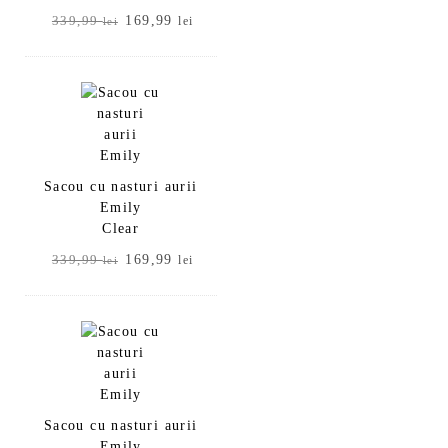
Prețul
Prețul
169,99
339,99
lei
lei
inițial
curent
a
este:
fost:
169,99 lei.
339,99 lei.
Sacou cu nasturi aurii
Emily
Clear
Prețul
Prețul
169,99
339,99
lei
lei
inițial
curent
a
este:
fost:
169,99 lei.
339,99 lei.
Sacou cu nasturi aurii
Emily