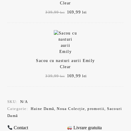
Clear
Prețul
Prețul
169,99
339,99
lei
lei
inițial
curent
a
este:
fost:
169,99 lei.
339,99 lei.
Sacou cu nasturi aurii Emily
Clear
Prețul
Prețul
169,99
339,99
lei
lei
inițial
curent
a
este:
fost:
169,99 lei.
339,99 lei.
SKU:
N/A
Categorie:
Haine Damă
,
Noua Colecție
,
promotii
,
Sacouri
Damă
Contact
Livrare gratuita