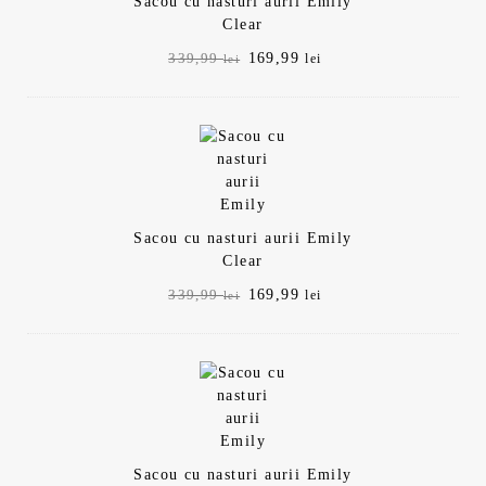
Sacou cu nasturi aurii Emily
Clear
Prețul
Prețul
169,99
339,99
lei
lei
inițial
curent
a
este:
fost:
169,99 lei.
339,99 lei.
Sacou cu nasturi aurii Emily
Clear
Prețul
Prețul
169,99
339,99
lei
lei
inițial
curent
a
este:
fost:
169,99 lei.
339,99 lei.
Sacou cu nasturi aurii Emily