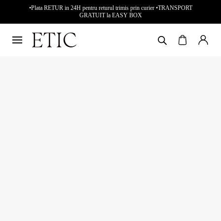
•Plata RETUR in 24H pentru returul trimis prin curier •TRANSPORT
GRATUIT la EASY BOX