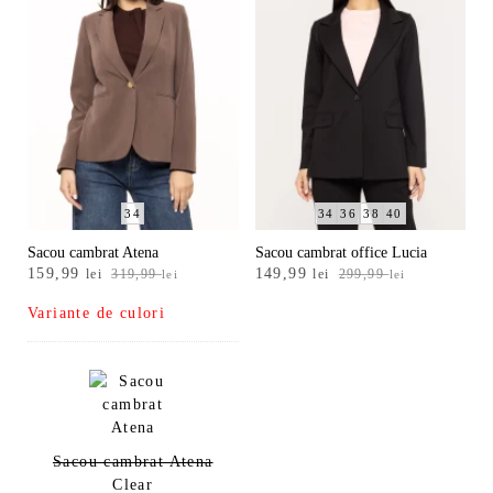
34
34
36
38
40
Sacou cambrat Atena
Sacou cambrat office Lucia
Prețul
Prețul
Prețul
Prețul
159,99
149,99
lei
319,99
lei
299,99
lei
lei
inițial
curent
inițial
curent
Variante de culori
a
este:
a
este:
fost:
159,99 lei.
fost:
149,99 lei.
319,99 lei.
299,99 lei.
Sacou cambrat Atena
Clear