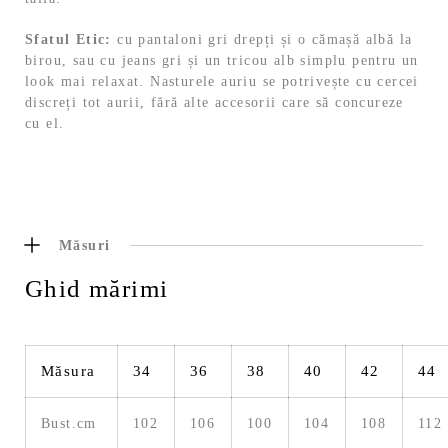
Sfatul Etic:
cu pantaloni gri drepți și o cămașă albă la
birou, sau cu jeans gri și un tricou alb simplu pentru un
look mai relaxat. Nasturele auriu se potrivește cu cercei
discreți tot aurii, fără alte accesorii care să concureze
cu el.
Măsuri
Ghid mărimi
Măsura
34
36
38
40
42
44
Bust.cm
102
106
100
104
108
112