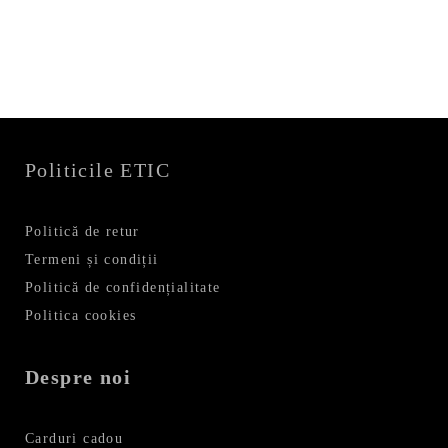
fost:
271,99 lei.
339,99 lei.
Politicile ETIC
Politică de retur
Termeni și condiții
Politică de confidențialitate
Politica cookies
Despre noi
Carduri cadou