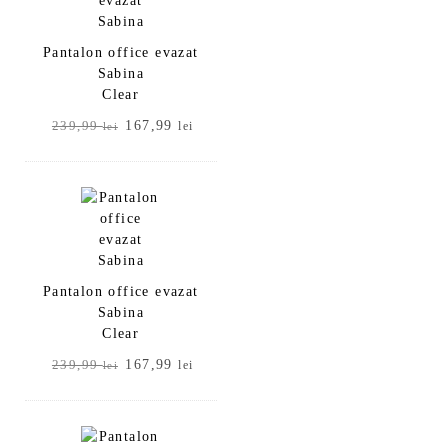
169,99 lei.
Pantalon office evazat
Sabina
Clear
Prețul
Prețul
167,99
239,99
lei
lei
inițial
curent
a
este:
fost:
167,99 lei.
239,99 lei.
Pantalon office evazat
Sabina
Clear
Prețul
Prețul
167,99
239,99
lei
lei
inițial
curent
a
este:
fost:
167,99 lei.
239,99 lei.