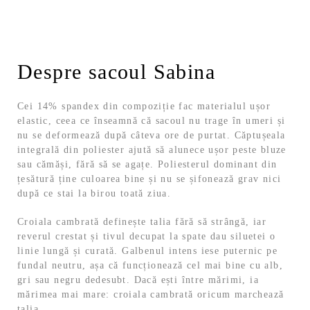
Despre sacoul Sabina
Cei 14% spandex din compoziție fac materialul ușor
elastic, ceea ce înseamnă că sacoul nu trage în umeri și
nu se deformează după câteva ore de purtat. Căptușeala
integrală din poliester ajută să alunece ușor peste bluze
sau cămăși, fără să se agațe. Poliesterul dominant din
țesătură ține culoarea bine și nu se șifonează grav nici
după ce stai la birou toată ziua.
Croiala cambrată definește talia fără să strângă, iar
reverul crestat și tivul decupat la spate dau siluetei o
linie lungă și curată. Galbenul intens iese puternic pe
fundal neutru, așa că funcționează cel mai bine cu alb,
gri sau negru dedesubt. Dacă ești între mărimi, ia
mărimea mai mare: croiala cambrată oricum marchează
talia.