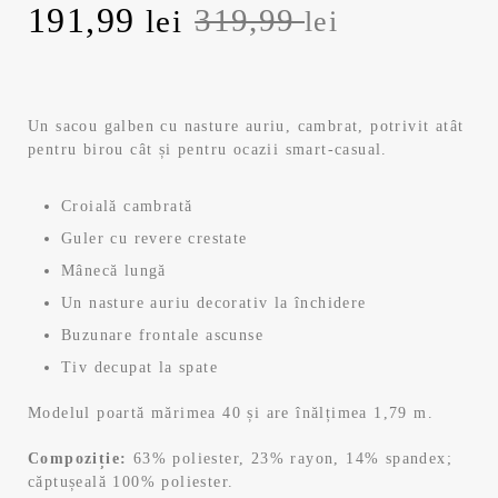
Prețul
Prețul
191,99
319,99
lei
lei
inițial
curent
a
este:
Un sacou galben cu nasture auriu, cambrat, potrivit atât
pentru birou cât și pentru ocazii smart-casual.
fost:
191,99 lei.
319,99 lei.
Croială cambrată
Guler cu revere crestate
Mânecă lungă
Un nasture auriu decorativ la închidere
Buzunare frontale ascunse
Tiv decupat la spate
Modelul poartă mărimea 40 și are înălțimea 1,79 m.
Compoziție:
63% poliester, 23% rayon, 14% spandex;
căptușeală 100% poliester.