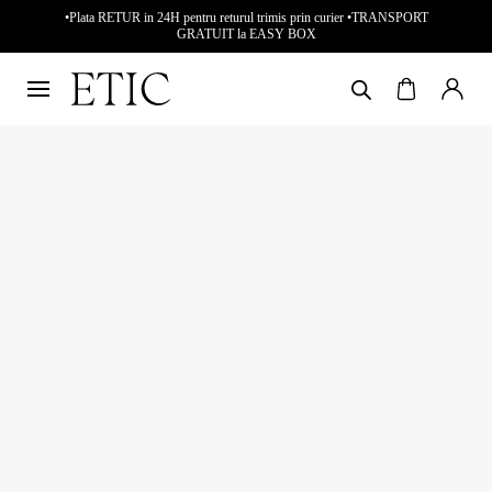
•Plata RETUR in 24H pentru returul trimis prin curier •TRANSPORT
GRATUIT la EASY BOX