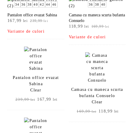
34
36
38
40
42
44
46
36
38
40
Pantalon office evazat Sabina
Camasa cu maneca scurta bufanta
Prețul
Prețul
167,99
Consuelo
lei
239,99
lei
Prețul
Prețul
inițial
curent
118,99
lei
169,99
lei
Variante de culori
inițial
curent
a
este:
Variante de culori
a
este:
fost:
167,99 lei.
fost:
118,99 lei.
239,99 lei.
169,99 lei.
Pantalon office evazat
Sabina
Camasa cu maneca scurta
Clear
bufanta Consuelo
Prețul
Prețul
167,99
239,99
lei
lei
Clear
inițial
curent
Prețul
Prețul
118,99
a
este:
169,99
lei
lei
inițial
curent
fost:
167,99 lei.
a
este:
239,99 lei.
fost:
118,99