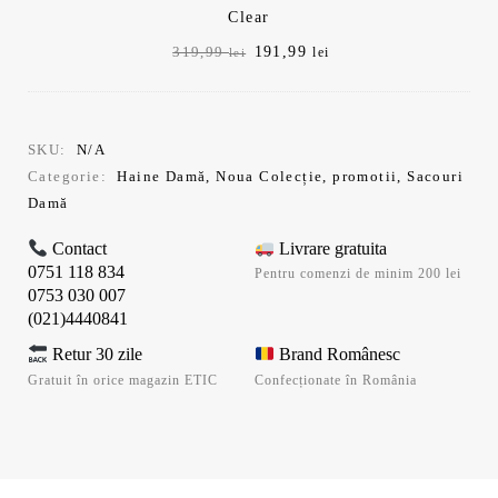
Clear
Prețul
Prețul
191,99
319,99
lei
lei
inițial
curent
a
este:
fost:
191,99 lei.
319,99 lei.
SKU:
N/A
Categorie:
Haine Damă
,
Noua Colecție
,
promotii
,
Sacouri
Damă
Contact
Livrare gratuita
0751 118 834
Pentru comenzi de minim 200 lei
0753 030 007
(021)4440841
Retur 30 zile
Brand Românesc
Gratuit în orice magazin ETIC
Confecționate în România