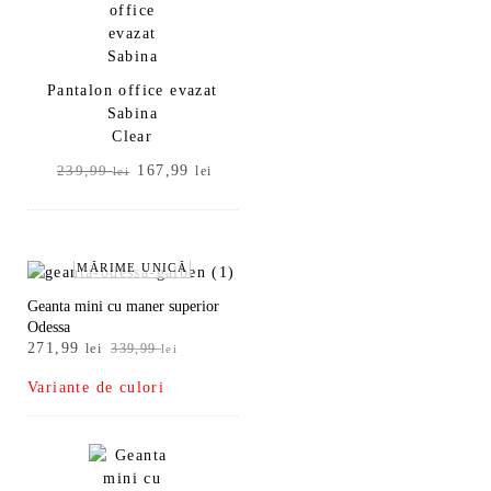
Pantalon office evazat
Sabina
Clear
Prețul
Prețul
167,99
239,99
lei
lei
inițial
curent
a
este:
fost:
167,99 lei.
239,99 lei.
MĂRIME UNICĂ
Geanta mini cu maner superior
Odessa
Prețul
Prețul
271,99
lei
339,99
lei
inițial
curent
Variante de culori
a
este:
fost:
271,99 lei.
339,99 lei.