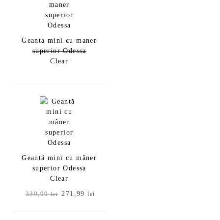
Geanta mini cu maner
superior Odessa
Clear
Geantă mini cu mâner
superior Odessa
Clear
Prețul
Prețul
271,99
339,99
lei
lei
inițial
curent
a
este: