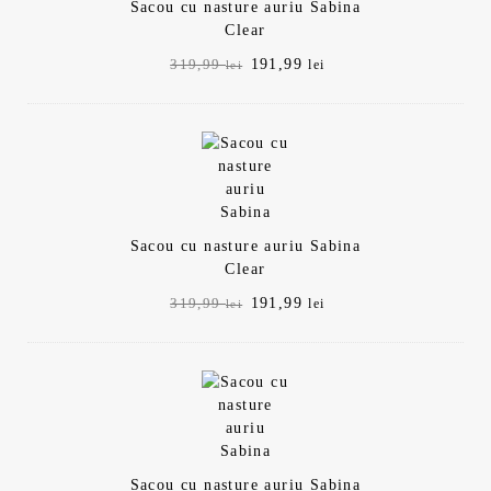
Sacou cu nasture auriu Sabina
Clear
Prețul
Prețul
191,99
319,99
lei
lei
inițial
curent
a
este:
fost:
191,99 lei.
319,99 lei.
Sacou cu nasture auriu Sabina
Clear
Prețul
Prețul
191,99
319,99
lei
lei
inițial
curent
a
este:
fost:
191,99 lei.
319,99 lei.
Sacou cu nasture auriu Sabina