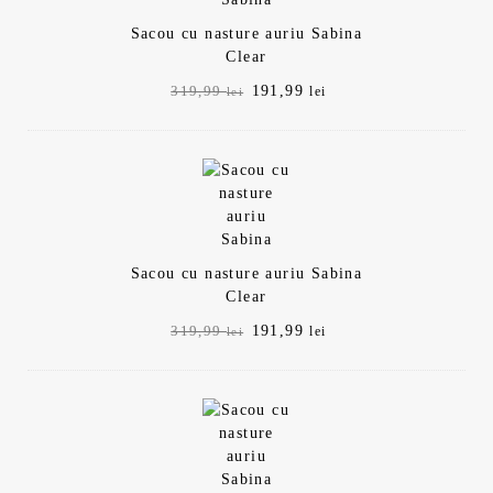
Sacou cu nasture auriu Sabina
Clear
Prețul
Prețul
191,99
319,99
lei
lei
inițial
curent
a
este:
fost:
191,99 lei.
319,99 lei.
Sacou cu nasture auriu Sabina
Clear
Prețul
Prețul
191,99
319,99
lei
lei
inițial
curent
a
este:
fost:
191,99 lei.
319,99 lei.