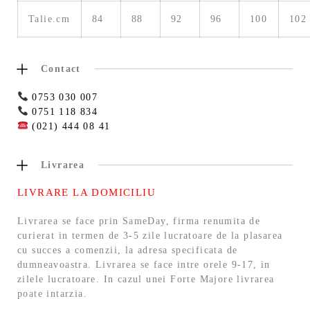
Talie.cm
84
88
92
96
100
102
Contact
0753 030 007
0751 118 834
(021) 444 08 41
Livrarea
LIVRARE LA DOMICILIU
Livrarea se face prin SameDay, firma renumita de
curierat in termen de 3-5 zile lucratoare de la plasarea
cu succes a comenzii, la adresa specificata de
dumneavoastra. Livrarea se face intre orele 9-17, in
zilele lucratoare. In cazul unei Forte Majore livrarea
poate intarzia.