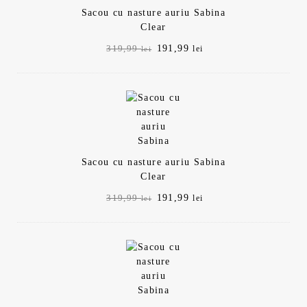
Sacou cu nasture auriu Sabina
Clear
Prețul
Prețul
191,99
319,99
lei
lei
inițial
curent
a
este:
fost:
191,99 lei.
319,99 lei.
Sacou cu nasture auriu Sabina
Clear
Prețul
Prețul
191,99
319,99
lei
lei
inițial
curent
a
este:
fost:
191,99 lei.
319,99 lei.