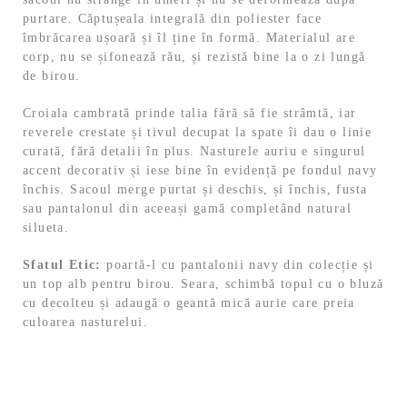
purtare. Căptușeala integrală din poliester face
îmbrăcarea ușoară și îl ține în formă. Materialul are
corp, nu se șifonează rău, și rezistă bine la o zi lungă
de birou.
Croiala cambrată prinde talia fără să fie strâmtă, iar
reverele crestate și tivul decupat la spate îi dau o linie
curată, fără detalii în plus. Nasturele auriu e singurul
accent decorativ și iese bine în evidență pe fondul navy
închis. Sacoul merge purtat și deschis, și închis, fusta
sau pantalonul din aceeași gamă completând natural
silueta.
Sfatul Etic:
poartă-l cu pantalonii navy din colecție și
un top alb pentru birou. Seara, schimbă topul cu o bluză
cu decolteu și adaugă o geantă mică aurie care preia
culoarea nasturelui.