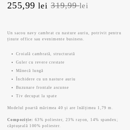
Prețul
Prețul
255,99
319,99
lei
lei
inițial
curent
a
este:
Un sacou navy cambrat cu nasture auriu, potrivit pentru
ținute office sau evenimente business.
fost:
255,99 lei.
319,99 lei.
Croială cambrată, structurată
Guler cu revere crestate
Mânecă lungă
Închidere cu un nasture auriu
Buzunare frontale ascunse
Tiv decupat la spate
Modelul poartă mărimea 40 și are înălțimea 1,79 m.
Compoziție:
63% poliester, 23% rayon, 14% spandex;
căptușeală 100% poliester.