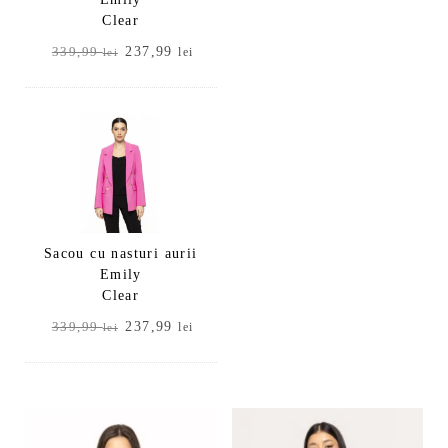
Clear
Prețul
Prețul
237,99
339,99
lei
lei
inițial
curent
a
este:
fost:
237,99 lei.
339,99 lei.
Sacou cu nasturi aurii
Emily
Clear
Prețul
Prețul
237,99
339,99
lei
lei
inițial
curent
a
este:
fost:
237,99 lei.
339,99 lei.