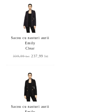
fost:
237,99 lei.
339,99 lei.
Sacou cu nasturi aurii
Emily
Clear
Prețul
Prețul
237,99
339,99
lei
lei
inițial
curent
a
este:
fost:
237,99 lei.
339,99 lei.
Sacou cu nasturi aurii
Emily