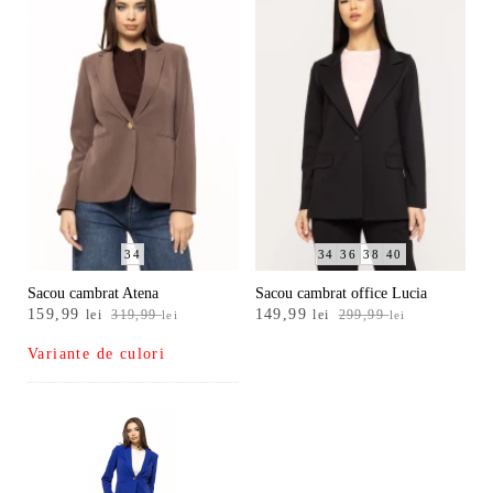
34
34
36
38
40
Sacou cambrat Atena
Sacou cambrat office Lucia
Prețul
Prețul
Prețul
Prețul
159,99
149,99
lei
319,99
lei
299,99
lei
lei
inițial
curent
inițial
curent
Variante de culori
a
este:
a
este:
fost:
159,99 lei.
fost:
149,99 lei.
319,99 lei.
299,99 lei.