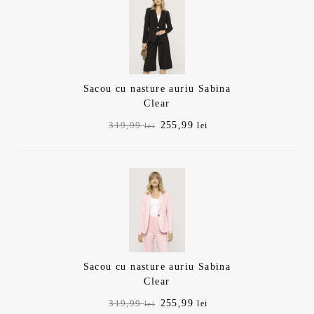
319,99 lei.
Sacou cu nasture auriu Sabina
Clear
Prețul
Prețul
255,99
319,99
lei
lei
inițial
curent
a
este:
fost:
255,99 lei.
319,99 lei.
Sacou cu nasture auriu Sabina
Clear
Prețul
Prețul
255,99
319,99
lei
lei