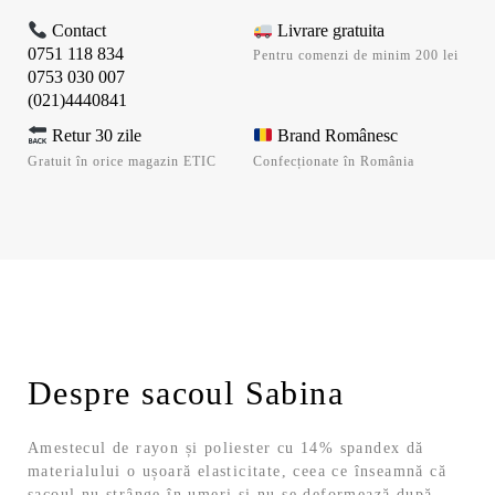
Contact
Livrare gratuita
0751 118 834
Pentru comenzi de minim 200 lei
0753 030 007
(021)4440841
Retur 30 zile
Brand Românesc
Gratuit în orice magazin ETIC
Confecționate în România
Despre sacoul Sabina
Amestecul de rayon și poliester cu 14% spandex dă
materialului o ușoară elasticitate, ceea ce înseamnă că
sacoul nu strânge în umeri și nu se deformează după