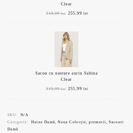
Clear
Prețul
Prețul
255,99
319,99
lei
lei
inițial
curent
a
este:
fost:
255,99 lei.
319,99 lei.
Sacou cu nasture auriu Sabina
Clear
Prețul
Prețul
255,99
319,99
lei
lei
inițial
curent
a
este:
fost:
255,99 lei.
319,99 lei.
SKU:
N/A
Categorie:
Haine Damă
,
Noua Colecție
,
promotii
,
Sacouri
Damă