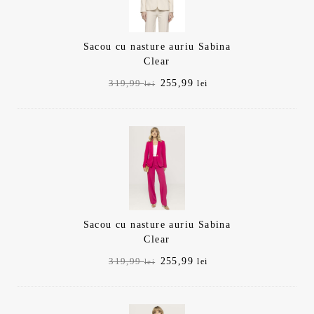
Sacou cu nasture auriu Sabina
Clear
Prețul
Prețul
255,99
319,99
lei
lei
inițial
curent
a
este:
fost:
255,99 lei.
319,99 lei.
Sacou cu nasture auriu Sabina
Clear
Prețul
Prețul
255,99
319,99
lei
lei
inițial
curent
a
este:
fost:
255,99 lei.