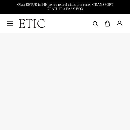
•Plata RETUR in 24H pentru returul trimis prin curier •TRANSPORT
GRATUIT la EASY BOX