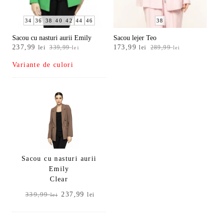
34
36
38
40
42
44
46
38
Sacou cu nasturi aurii Emily
Sacou lejer Teo
Prețul
Prețul
Prețul
Prețul
237,99
173,99
lei
339,99
lei
289,99
lei
lei
inițial
curent
inițial
curent
Variante de culori
a
este:
a
este:
fost:
237,99 lei.
fost:
173,99 lei.
339,99 lei.
289,99 lei.
Sacou cu nasturi aurii
Emily
Clear
Prețul
Prețul
237,99
339,99
lei
lei
inițial
curent
a
este: