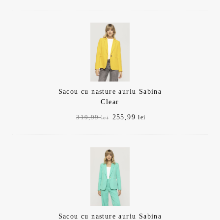
inițial
curent
a
este:
fost:
255,99 lei.
319,99 lei.
Sacou cu nasture auriu Sabina
Clear
Prețul
Prețul
255,99
319,99
lei
lei
inițial
curent
a
este:
fost:
255,99 lei.
319,99 lei.
Sacou cu nasture auriu Sabina