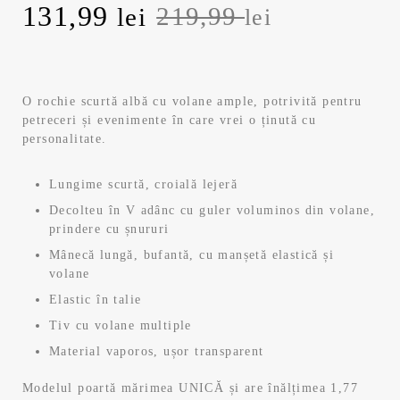
Prețul
Prețul
131,99
219,99
lei
lei
inițial
curent
a
este:
O rochie scurtă albă cu volane ample, potrivită pentru
petreceri și evenimente în care vrei o ținută cu
fost:
131,99 lei.
personalitate.
219,99 lei.
Lungime scurtă, croială lejeră
Decolteu în V adânc cu guler voluminos din volane,
prindere cu șnururi
Mânecă lungă, bufantă, cu manșetă elastică și
volane
Elastic în talie
Tiv cu volane multiple
Material vaporos, ușor transparent
Modelul poartă mărimea UNICĂ și are înălțimea 1,77