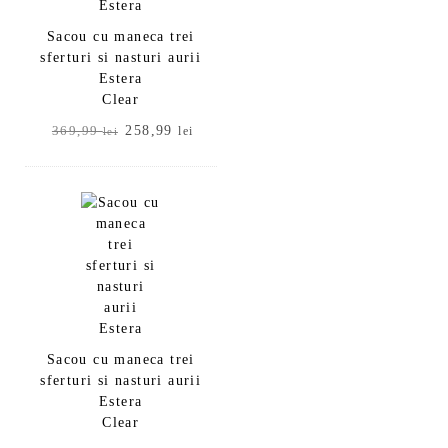
Sacou cu maneca trei
sferturi si nasturi aurii
Estera
Clear
Prețul
Prețul
258,99
369,99
lei
lei
inițial
curent
a
este:
fost:
258,99 lei.
369,99 lei.
Sacou cu maneca trei
sferturi si nasturi aurii
Estera
Clear