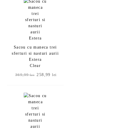
369,99 lei.
Sacou cu maneca trei
sferturi si nasturi aurii
Estera
Clear
Prețul
Prețul
258,99
369,99
lei
lei
inițial
curent
a
este:
fost:
258,99 lei.
369,99 lei.