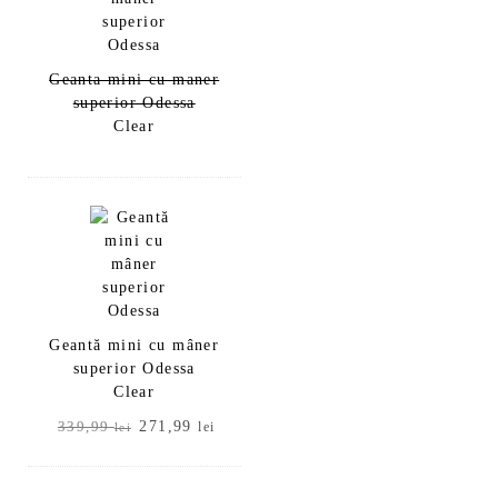
Geanta mini cu maner
superior Odessa
Clear
Geantă mini cu mâner
superior Odessa
Clear
Prețul
Prețul
271,99
339,99
lei
lei
inițial
curent
a
este:
fost:
271,99 lei.