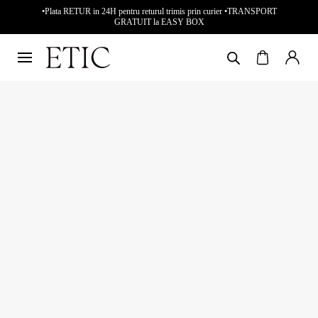
•Plata RETUR in 24H pentru returul trimis prin curier •TRANSPORT
GRATUIT la EASY BOX