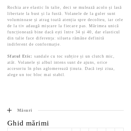
Rochia are elastic în talie, deci se mulează acolo și lasă
libertate la bust și la fustă. Volanele de la guler sunt
voluminoase și atrag toată atenția spre decolteu, iar cele
de la tiv adaugă mișcare la fiecare pas. Mărimea unică
funcționează bine dacă ești între 34 și 40, dar elasticul
din talie face diferența: silueta rămâne definită
indiferent de conformație.
Sfatul Etic:
sandale cu toc subțire și un clutch mic,
atât. Volanele și albul intens sunt de ajuns, orice
accesoriu în plus aglomerează ținuta. Dacă ieși ziua,
alege un toc bloc mai stabil.
Măsuri
Ghid mărimi