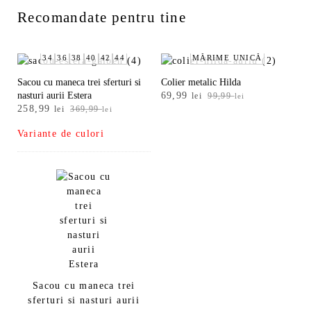
Recomandate pentru tine
34
36
38
40
42
44
MĂRIME UNICĂ
Sacou cu maneca trei sferturi si
Colier metalic Hilda
Prețul
Prețul
nasturi aurii Estera
69,99
lei
99,99
lei
Prețul
Prețul
258,99
inițial
curent
lei
369,99
lei
inițial
curent
a
este:
Variante de culori
a
este:
fost:
69,99 lei.
fost:
258,99 lei.
99,99 lei.
369,99 lei.
Sacou cu maneca trei
sferturi si nasturi aurii