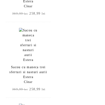
Estera
Clear
Prețul
Prețul
258,99
369,99
lei
lei
inițial
curent
a
este:
fost:
258,99 lei.
369,99 lei.
Sacou cu maneca trei
sferturi si nasturi aurii
Estera
Clear
Prețul
Prețul
258,99
369,99
lei
lei
inițial
curent
a
este:
fost:
258,99 lei.