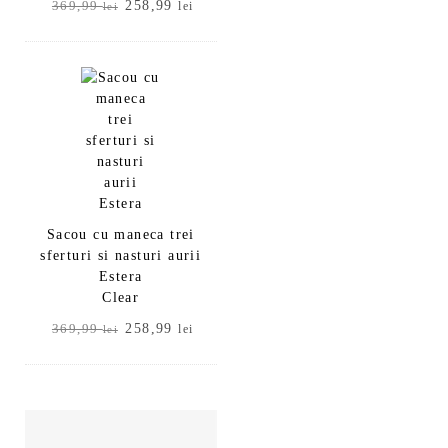
Prețul
Prețul
258,99
369,99
lei
lei
inițial
curent
a
este:
fost:
258,99 lei.
369,99 lei.
Sacou cu maneca trei
sferturi si nasturi aurii
Estera
Clear
Prețul
Prețul
258,99
369,99
lei
lei
inițial
curent
a
este:
fost:
258,99 lei.
369,99 lei.