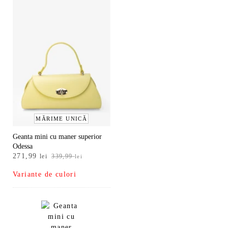
MĂRIME UNICĂ
Geanta mini cu maner superior
Odessa
Prețul
Prețul
271,99
lei
339,99
lei
inițial
curent
Variante de culori
a
este:
fost:
271,99 lei.
339,99 lei.