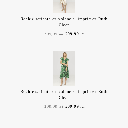
Rochie satinata cu volane si imprimeu Ruth
Clear
Prețul
Prețul
209,99
299,99
lei
lei
inițial
curent
a
este:
fost:
209,99 lei.
299,99 lei.
Rochie satinata cu volane si imprimeu Ruth
Clear
Prețul
Prețul
209,99
299,99
lei
lei
inițial
curent
a
este:
fost:
209,99 lei.