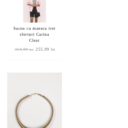
Sacou cu maneca trei
sferturi Carina
Clear
Prețul
Prețul
255,99
319,99
lei
lei
inițial
curent
a
este:
fost:
255,99 lei.
319,99 lei.