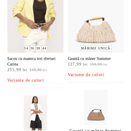
34
36
38
44
MĂRIME UNICĂ
Sacou cu maneca trei sferturi
Geantă cu mâner Summer
Prețul
Prețul
Carina
127,99
lei
159,99
lei
Prețul
Prețul
255,99
inițial
curent
lei
319,99
lei
Variante de culori
inițial
curent
a
este:
Variante de culori
a
este:
fost:
127,99 lei.
fost:
255,99 lei.
159,99 lei.
319,99 lei.
Geantă cu mâner Summer