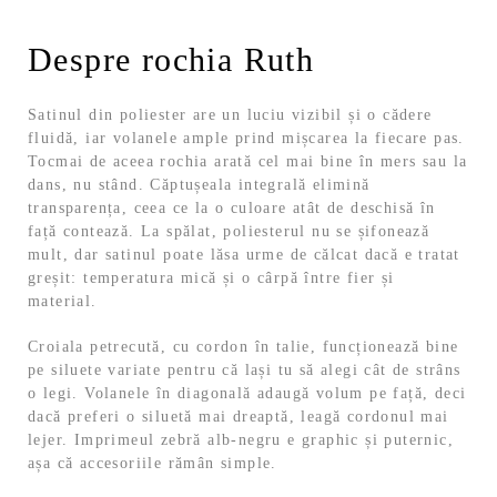
Despre rochia Ruth
Satinul din poliester are un luciu vizibil și o cădere
fluidă, iar volanele ample prind mișcarea la fiecare pas.
Tocmai de aceea rochia arată cel mai bine în mers sau la
dans, nu stând. Căptușeala integrală elimină
transparența, ceea ce la o culoare atât de deschisă în
față contează. La spălat, poliesterul nu se șifonează
mult, dar satinul poate lăsa urme de călcat dacă e tratat
greșit: temperatura mică și o cârpă între fier și
material.
Croiala petrecută, cu cordon în talie, funcționează bine
pe siluete variate pentru că lași tu să alegi cât de strâns
o legi. Volanele în diagonală adaugă volum pe față, deci
dacă preferi o siluetă mai dreaptă, leagă cordonul mai
lejer. Imprimeul zebră alb-negru e graphic și puternic,
așa că accesoriile rămân simple.