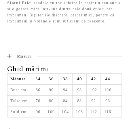
Sfatul Etic:
sandale cu toc subțire în argintiu sau auriu
și o geantă mică într-una dintre cele două culori din
imprimeu. Bijuteriile discrete, cercei mici, pentru că
imprimeul și volanele sunt suficient de prezente.
Măsuri
Ghid mărimi
Măsura
34
36
38
40
42
44
Bust.cm
86
90
94
98
102
106
Talie.cm
76
80
84
88
92
96
Sold.cm
96
100
104
108
112
116