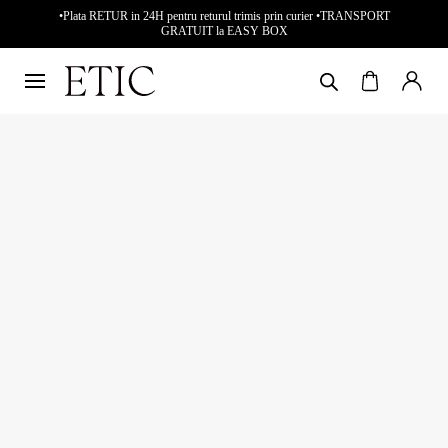
•Plata RETUR in 24H pentru returul trimis prin curier •TRANSPORT
GRATUIT la EASY BOX