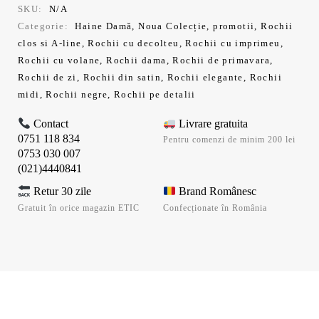
299,99 lei.
SKU:
N/A
Categorie:
Haine Damă
,
Noua Colecție
,
promotii
,
Rochii
clos si A-line
,
Rochii cu decolteu
,
Rochii cu imprimeu
,
Rochii cu volane
,
Rochii dama
,
Rochii de primavara
,
Rochii de zi
,
Rochii din satin
,
Rochii elegante
,
Rochii
midi
,
Rochii negre
,
Rochii pe detalii
Contact
Livrare gratuita
0751 118 834
Pentru comenzi de minim 200 lei
0753 030 007
(021)4440841
Retur 30 zile
Brand Românesc
Gratuit în orice magazin ETIC
Confecționate în România