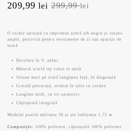
Prețul
Prețul
209,99
299,99
lei
lei
inițial
curent
a
este:
O rochie satinată cu imprimeu zebră alb-negru și volane
ample, potrivită pentru evenimente de zi sau apariții de
fost:
209,99 lei.
seară.
299,99 lei.
Decolteu în V, adânc
Mânecă scurtă tip volan la umăr
Volane mari pe toată lungimea față, în diagonală
Croială petrecută, strânsă în talie cu cordon
Lungime midi, cu tiv asimetric
Căptușeală integrală
Modelul poartă mărimea 36 și are înălțimea 1,72 m.
Compoziție:
100% poliester; căptușeală 100% poliester.