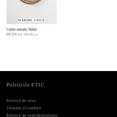
MĂRIME UNICĂ
Colier metalic Hilda
Prețul
Prețul
89,99
lei
99,99
lei
inițial
curent
a
este:
fost:
89,99 lei.
99,99 lei.
Politicile ETIC
Politică de retur
Termeni și condiții
Politică de confidențialitate