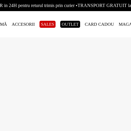
R in 24H pentru returul trimis prin curier •TRANSPORT GRATUIT
AMĂ
ACCESORII
SALES
OUTLET
CARD CADOU
MAGA