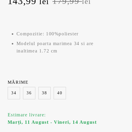
P
143,99
P
179,99
lei
lei
r
r
e
e
Compozitie: 100%poliester
ț
ț
Modelul poarta marimea 34 si are
u
u
inaltimea 1.72 cm
l
l
i
c
MĂRIME
n
u
34
36
38
40
i
r
ț
e
Estimare livrare:
Marți, 11 August - Vineri, 14 August
i
n