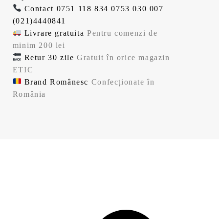
f
t
Contact
0751 118 834
0753 030 007
l
i
o
e
(021)4440841
e
.
s
:
Livrare gratuita
Pentru comenzi de
i
t
1
minim 200 lei
.
:
4
Retur 30 zile
Gratuit în orice magazin
1
3
ETIC
7
,
Brand Românesc
Confecționate în
9
9
România
,
9
9
9
l
e
l
i
e
.
i
.