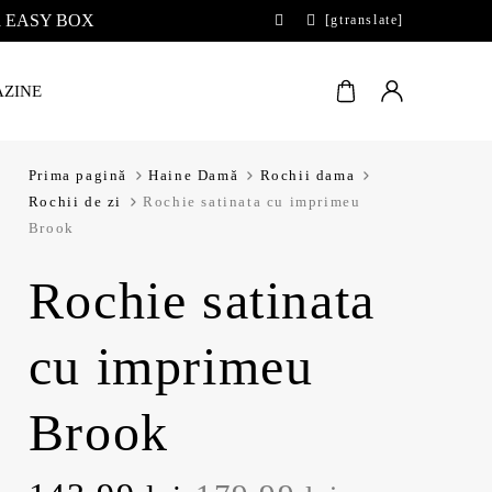
 la EASY BOX
[gtranslate]
ZINE
Prima pagină
Haine Damă
Rochii dama
Rochii de zi
Rochie satinata cu imprimeu
Brook
Rochie satinata
cu imprimeu
Brook