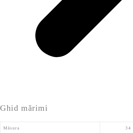
Ghid mărimi
Măsura
34