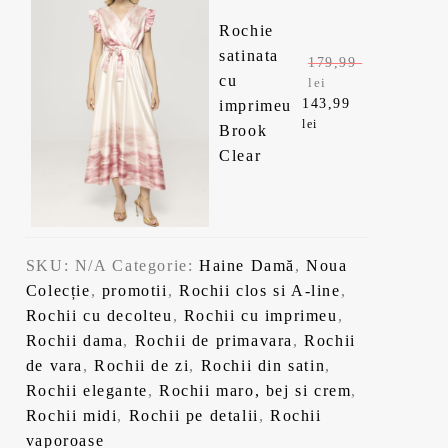
i
r
9
9
Rochie
ț
e
satinata
179,99
,
9
i
n
cu
lei
a
t
143,99
imprimeu
P
P
9
l
e
lei
Brook
r
r
a
s
9
l
Clear
e
e
f
t
ț
ț
o
e
e
u
u
s
:
l
l
l
i
t
1
i
c
SKU:
N/A
Categorie:
Haine Damă
,
Noua
:
4
n
u
e
.
Colecție
,
promotii
,
Rochii clos si A-line
,
1
3
i
r
Rochii cu decolteu
,
Rochii cu imprimeu
,
7
,
i
ț
e
Rochii dama
,
Rochii de primavara
,
Rochii
9
9
i
n
de vara
,
Rochii de zi
,
Rochii din satin
,
,
9
.
a
t
Rochii elegante
,
Rochii maro, bej si crem
,
9
l
e
Rochii midi
,
Rochii pe detalii
,
Rochii
9
l
a
s
vaporoase
e