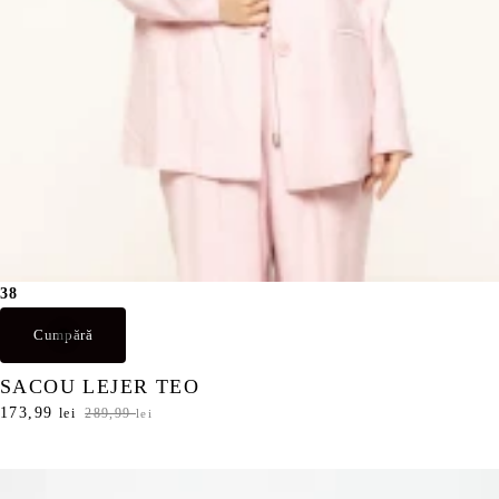
38
Cumpără
SACOU LEJER TEO
P
173,99
P
lei
289,99
lei
r
r
e
e
ț
ț