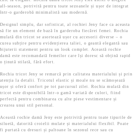
all-season, potrivită pentru toate sezoanele și ușor de integrat
într-o garderobă minimalistă sau modernă.
Designul simplu, dar sofisticat, al rochiei Jeny face ca aceasta
să fie un element de bază în garderoba fiecărei femei. Rochia
mulată din tricot se asortează ușor cu accesorii diverse – o
curea subțire pentru evidențierea taliei, o geantă elegantă sau
bijuterii statement pentru un look complet. Această rochie
damă este recomandată femeilor care își doresc să obțină rapid
o ținută stilată, fără efort.
Rochia tricot Jeny se remarcă prin calitatea materialului și prin
atenția la detalii. Tricotul elastic și moale nu se scămoșează
ușor și oferă confort pe tot parcursul zilei. Rochia mulată din
tricot este disponibilă într-o gamă variată de culori, fiind
perfectă pentru combinarea cu alte piese vestimentare și
crearea unui stil personal.
Această rochie damă Jeny este potrivită pentru toate tipurile de
siluetă, datorită croielii mulate și materialului flexibil. Poate
fi purtată cu dresuri și paltoane în sezonul rece sau cu