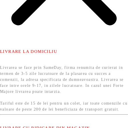
LIVRARE LA DOMICILIU
Livrarea se face prin SameDay, firma renumita de curierat in
termen de 3-5 zile lucratoare de la plasarea cu succes a
comenzii, la adresa specificata de dumneavoastra. Livrarea se
face intre orele 9-17, in zilele lucratoare. In cazul unei Forte
Majore livrarea poate intarzia.
Tariful este de 15 de lei pentru un colet, iar toate comenzile cu
valoare de peste 200 de lei beneficiaza de transport gratuit.
LIVRARE CU RIDICARE DIN MAGAZIN