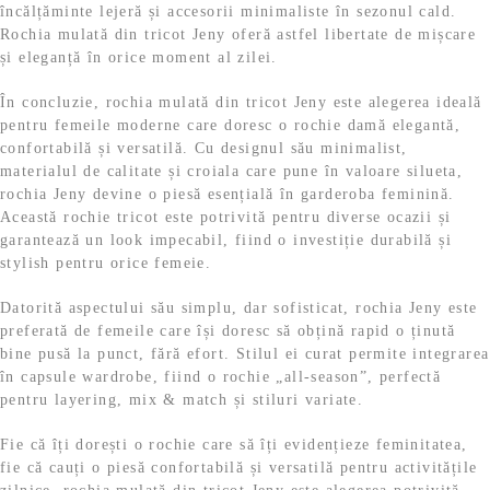
încălțăminte lejeră și accesorii minimaliste în sezonul cald.
Rochia mulată din tricot Jeny oferă astfel libertate de mișcare
și eleganță în orice moment al zilei.
În concluzie, rochia mulată din tricot Jeny este alegerea ideală
pentru femeile moderne care doresc o rochie damă elegantă,
confortabilă și versatilă. Cu designul său minimalist,
materialul de calitate și croiala care pune în valoare silueta,
rochia Jeny devine o piesă esențială în garderoba feminină.
Această rochie tricot este potrivită pentru diverse ocazii și
garantează un look impecabil, fiind o investiție durabilă și
stylish pentru orice femeie.
Datorită aspectului său simplu, dar sofisticat, rochia Jeny este
preferată de femeile care își doresc să obțină rapid o ținută
bine pusă la punct, fără efort. Stilul ei curat permite integrarea
în capsule wardrobe, fiind o rochie „all-season”, perfectă
pentru layering, mix & match și stiluri variate.
Fie că îți dorești o rochie care să îți evidențieze feminitatea,
fie că cauți o piesă confortabilă și versatilă pentru activitățile