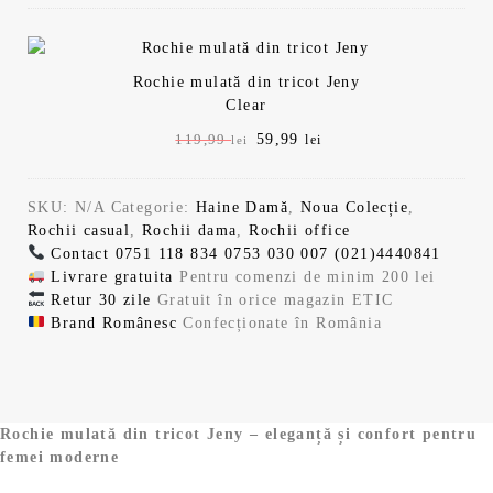
e
e
ț
ț
u
u
Rochie mulată din tricot Jeny
l
l
Clear
i
c
n
u
P
59,99
P
119,99
lei
lei
i
r
r
r
ț
e
e
e
i
n
SKU:
N/A
Categorie:
Haine Damă
,
Noua Colecție
,
ț
ț
a
t
Rochii casual
,
Rochii dama
,
Rochii office
u
u
l
e
Contact
0751 118 834
0753 030 007
(021)4440841
l
l
a
s
Livrare gratuita
Pentru comenzi de minim 200 lei
i
c
f
t
Retur 30 zile
Gratuit în orice magazin ETIC
n
u
o
e
Brand Românesc
Confecționate în România
i
r
s
:
ț
e
t
5
i
n
:
9
a
t
1
,
l
e
1
9
Rochie mulată din tricot Jeny – eleganță și confort pentru
a
s
9
9
femei moderne
f
t
,
o
e