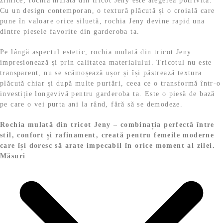
zilnice, rochia mulată din tricot Jeny este alegerea potrivită.
Cu un design contemporan, o textură plăcută și o croială care
pune în valoare orice siluetă, rochia Jeny devine rapid una
dintre piesele favorite din garderoba ta.
Pe lângă aspectul estetic, rochia mulată din tricot Jeny
impresionează și prin calitatea materialului. Tricotul nu este
transparent, nu se scămoșează ușor și își păstrează textura
plăcută chiar și după multe purtări, ceea ce o transformă într-o
investiție longevivă pentru garderoba ta. Este o piesă de bază
pe care o vei purta ani la rând, fără să se demodeze.
Rochia mulată din tricot Jeny – combinația perfectă între
stil, confort și rafinament, creată pentru femeile moderne
care își doresc să arate impecabil în orice moment al zilei.
Măsuri