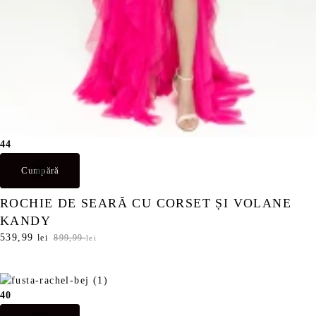
e
.
i
.
44
Cumpără
ROCHIE DE SEARĂ CU CORSET ȘI VOLANE
KANDY
P
539,99
P
lei
899,99
lei
r
r
e
e
ț
ț
u
u
40
l
l