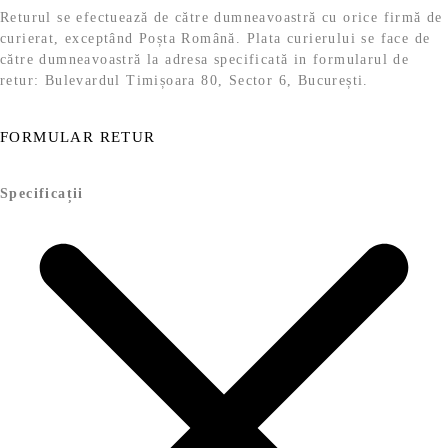
Returul se efectuează de către dumneavoastră cu orice firmă de
curierat, exceptând Poșta Română. Plata curierului se face de
către dumneavoastră la adresa specificată in formularul de
retur: Bulevardul Timișoara 80, Sector 6, București.
FORMULAR RETUR
Specificații