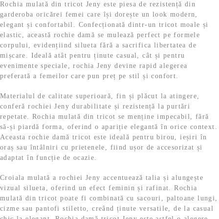
9
l
Rochia mulată din tricot Jeny este piesa de rezistență din
s
:
9
e
garderoba oricărei femei care își dorește un look modern,
t
5
i
elegant și confortabil. Confecționată dintr-un tricot moale și
:
9
l
.
elastic, această rochie damă se mulează perfect pe formele
1
,
e
corpului, evidențiind silueta fără a sacrifica libertatea de
1
9
i
mișcare. Ideală atât pentru ținute casual, cât și pentru
9
9
.
evenimente speciale, rochia Jeny devine rapid alegerea
,
preferată a femeilor care pun preț pe stil și confort.
9
l
9
e
Materialul de calitate superioară, fin și plăcut la atingere,
i
conferă rochiei Jeny durabilitate și rezistență la purtări
l
.
repetate. Rochia mulată din tricot se menține impecabil, fără
e
să-și piardă forma, oferind o apariție elegantă în orice context.
i
Aceasta rochie damă tricot este ideală pentru birou, ieșiri în
.
oraș sau întâlniri cu prietenele, fiind ușor de accesorizat și
adaptat în funcție de ocazie.
Croiala mulată a rochiei Jeny accentuează talia și alungește
vizual silueta, oferind un efect feminin și rafinat. Rochia
mulată din tricot poate fi combinată cu sacouri, paltoane lungi,
cizme sau pantofi stiletto, creând ținute versatile, de la casual
chic la elegant. Rochia damă tricot Jeny este astfel o alegere