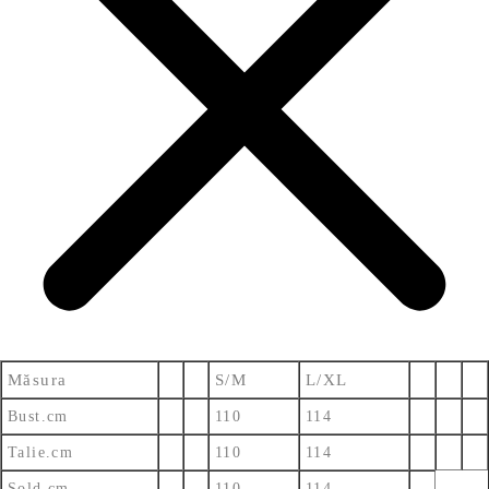
Măsura
S/M
L/XL
Bust.cm
110
114
Talie.cm
110
114
Sold.cm
110
114