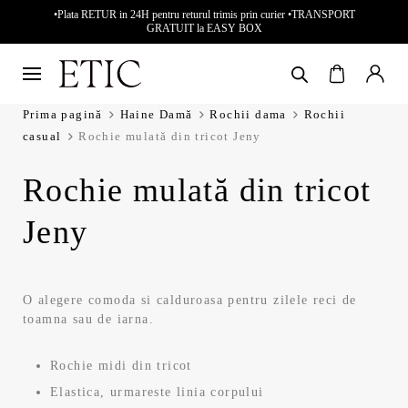
•Plata RETUR in 24H pentru returul trimis prin curier •TRANSPORT
GRATUIT la EASY BOX
Prima pagină
Haine Damă
Rochii dama
Rochii
casual
Rochie mulată din tricot Jeny
Rochie mulată din tricot
Jeny
O alegere comoda si calduroasa pentru zilele reci de
toamna sau de iarna.
Rochie midi din tricot
Elastica, urmareste linia corpului