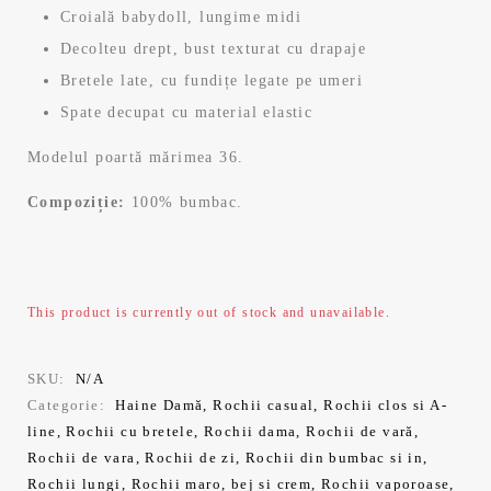
Croială babydoll, lungime midi
Decolteu drept, bust texturat cu drapaje
Bretele late, cu fundițe legate pe umeri
Spate decupat cu material elastic
Modelul poartă mărimea 36.
Compoziție:
100% bumbac.
This product is currently out of stock and unavailable.
SKU:
N/A
Categorie:
Haine Damă
,
Rochii casual
,
Rochii clos si A-
line
,
Rochii cu bretele
,
Rochii dama
,
Rochii de vară
,
Rochii de vara
,
Rochii de zi
,
Rochii din bumbac si in
,
Rochii lungi
,
Rochii maro, bej si crem
,
Rochii vaporoase
,