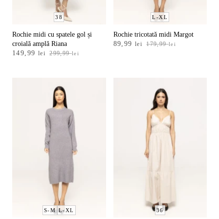
38
L-XL
Rochie midi cu spatele gol și
Rochie tricotată midi Margot
Prețul
Prețul
croială amplă Riana
89,99
lei
179,99
lei
Prețul
Prețul
149,99
inițial
curent
lei
299,99
lei
inițial
curent
a
este:
a
este:
fost:
89,99 lei.
fost:
149,99 lei.
179,99 lei.
299,99 lei.
S-M
L-XL
36