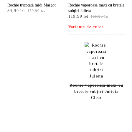
Rochie tricotată midi Margot
Rochie vaporoasă maxi cu bretele
Prețul
Prețul
89,99
subțiri Julieta
lei
179,99
lei
Prețul
Prețul
inițial
curent
119,99
lei
199,99
lei
inițial
curent
a
este:
Variante de culori
a
este:
fost:
89,99 lei.
fost:
119,99 lei.
179,99 lei.
199,99 lei.
Rochie vaporoasă maxi cu
bretele subțiri Julieta
Clear