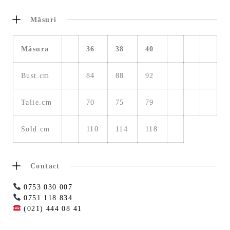
Măsuri
Măsura
36
38
40
Bust.cm
84
88
92
Talie.cm
70
75
79
Sold.cm
110
114
118
Contact
0753 030 007
0751 118 834
(021) 444 08 41