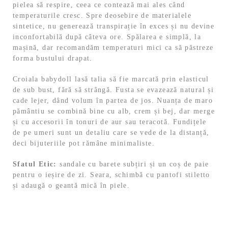
pielea să respire, ceea ce contează mai ales când
temperaturile cresc. Spre deosebire de materialele
sintetice, nu generează transpirație în exces și nu devine
inconfortabilă după câteva ore. Spălarea e simplă, la
mașină, dar recomandăm temperaturi mici ca să păstreze
forma bustului drapat.
Croiala babydoll lasă talia să fie marcată prin elasticul
de sub bust, fără să strângă. Fusta se evazează natural și
cade lejer, dând volum în partea de jos. Nuanța de maro
pământiu se combină bine cu alb, crem și bej, dar merge
și cu accesorii în tonuri de aur sau teracotă. Fundițele
de pe umeri sunt un detaliu care se vede de la distanță,
deci bijuteriile pot rămâne minimaliste.
Sfatul Etic:
sandale cu barete subțiri și un coș de paie
pentru o ieșire de zi. Seara, schimbă cu pantofi stiletto
și adaugă o geantă mică în piele.