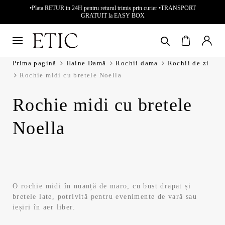
•Plata RETUR in 24H pentru returul trimis prin curier •TRANSPORT
GRATUIT la EASY BOX
Prima pagină
Haine Damă
Rochii dama
Rochii de zi
Rochie midi cu bretele Noella
Rochie midi cu bretele
Noella
O rochie midi în nuanță de maro, cu bust drapat și
bretele late, potrivită pentru evenimente de vară sau
ieșiri în aer liber.